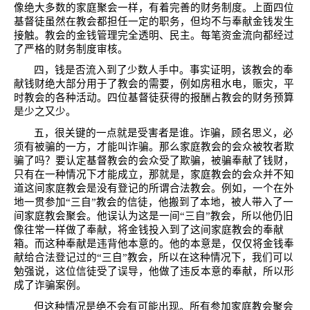
像绝大多数的家庭聚会一样，有着完善的财务制度。上面四位
基督徒虽然在教会都担任一定的职务，但均不与奉献金钱发生
接触。教会的金钱管理完全透明、民主。每笔资金流向都经过
了严格的财务制度审核。
四，钱是否流入到了少数人手中。事实证明，该教会的奉
献钱财绝大部分用于了教会的需要，例如房租水电，赈灾，平
时教会的各种活动。四位基督徒获得的报酬占教会的财务预算
是少之又少。
五，很关键的一点就是受害者是谁。诈骗，顾名思义，必
须有被骗的一方，才能叫诈骗。那么家庭教会的会众被牧者欺
骗了吗？要认定基督教会的会众受了欺骗，被骗奉献了钱财，
只有在一种情况下才能成立，那就是，家庭教会的会众并不知
道这间家庭教会是没有登记的所谓合法教会。例如，一个在外
地一贯参加“三自”教会的信徒，他搬到了本地，被人带入了一
间家庭教会聚会。他误认为这是一间“三自”教会，所以他仍旧
像往常一样做了奉献，将金钱投入到了这间家庭教会的奉献
箱。而这种奉献是违背他本意的。他的本意是，仅仅将金钱奉
献给合法登记过的“三自”教会，所以在这种情况下，我们可以
勉强说，这位信徒受了误导，他做了违反本意的奉献，所以形
成了诈骗案例。
但这种情况是绝不会有可能出现。所有参加家庭教会聚会