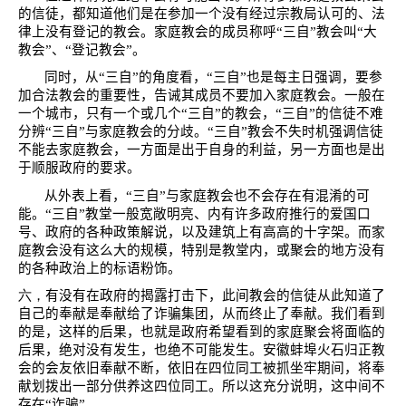
的信徒，都知道他们是在参加一个没有经过宗教局认可的、法
律上没有登记的教会。家庭教会的成员称呼“三自”教会叫“大
教会”、“登记教会”。
同时，从“三自”的角度看，“三自”也是每主日强调，要参
加合法教会的重要性，告诫其成员不要加入家庭教会。一般在
一个城市，只有一个或几个“三自”的教会，“三自”的信徒不难
分辨“三自”与家庭教会的分歧。“三自”教会不失时机强调信徒
不能去家庭教会，一方面是出于自身的利益，另一方面也是出
于顺服政府的要求。
从外表上看，“三自”与家庭教会也不会存在有混淆的可
能。“三自”教堂一般宽敞明亮、内有许多政府推行的爱国口
号、政府的各种政策解说，以及建筑上有高高的十字架。而家
庭教会没有这么大的规模，特别是教堂内，或聚会的地方没有
的各种政治上的标语粉饰。
六，
有没有在政府的揭露打击下，此间教会的信徒从此知道了
自己的奉献是奉献给了诈骗集团，从而终止了奉献。我们看到
的是，这样的后果，也就是政府希望看到的家庭聚会将面临的
后果，绝对没有发生，也绝不可能发生。安徽蚌埠火石归正教
会的会友依旧奉献不断，依旧在四位同工被抓坐牢期间，将奉
献划拨出一部分供养这四位同工。所以这充分说明，这中间不
存在“诈骗”。