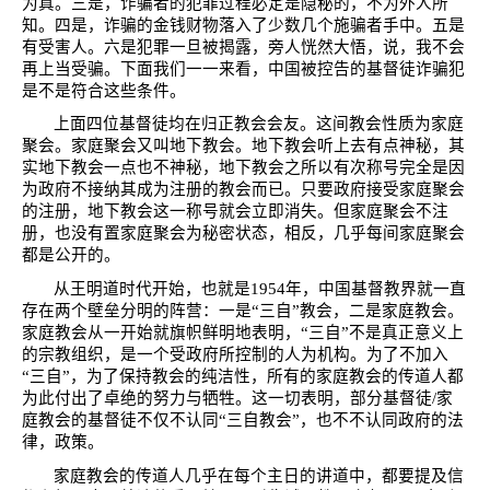
为真。三是，诈骗者的犯罪过程必定是隐秘的，不为外人所
知。四是，诈骗的金钱财物落入了少数几个施骗者手中。五是
有受害人。六是犯罪一旦被揭露，旁人恍然大悟，说，我不会
再上当受骗。下面我们一一来看，中国被控告的基督徒诈骗犯
是不是符合这些条件。
上面四位基督徒均在归正教会会友。这间教会性质为家庭
聚会。家庭聚会又叫地下教会。地下教会听上去有点神秘，其
实地下教会一点也不神秘，地下教会之所以有次称号完全是因
为政府不接纳其成为注册的教会而已。只要政府接受家庭聚会
的注册，地下教会这一称号就会立即消失。但家庭聚会不注
册，也没有置家庭聚会为秘密状态，相反，几乎每间家庭聚会
都是公开的。
从王明道时代开始，也就是
1954
年，中国基督教界就一直
存在两个壁垒分明的阵营：一是“三自”教会，二是家庭教会。
家庭教会从一开始就旗帜鲜明地表明，“三自”不是真正意义上
的宗教组织，是一个受政府所控制的人为机构。为了不加入
“三自”，为了保持教会的纯洁性，所有的家庭教会的传道人都
为此付出了卓绝的努力与牺牲。这一切表明，部分基督徒
/
家
庭教会的基督徒不仅不认同“三自教会”，也不不认同政府的法
律，政策。
家庭教会的传道人几乎在每个主日的讲道中，都要提及信