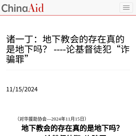
T
o
g
g
l
诸一丁：地下教会的存在真的
e
n
是地下吗？ ----论基督徒犯“诈
a
骗罪”
v
i
g
a
t
i
11/15/2024
o
n
（对华援助协会—
2024
年
11
月
15
日）
地下教会的存在真的是地下吗？