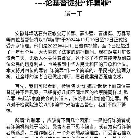
----
论基督徒犯“诈骗罪”
诸一丁
安徽蚌埠活石归正教会万长春、薛少强、曹斌挺、万春琴
等四位基督徒将以
“
诈骗罪
”
于
2024
年
11
月
19
日至
22
日正式接
受开庭审理。他们是
2023
年
4
月
11
日遭遇抓捕，至今已经超过
了一年七个月，大大超过了法定的羁押期间。现在距离开庭仅
仅两三天，无数人在关注着此案。这个案子不仅直接涉及到四
位公民的切身利益，也关系到中华人民共和国的形象和信誉。
本文将对四位的罪名“诈骗罪”作一个简单的、平民式的梳理分
析，让全球的读者自己做出判断，看看此案是否荒唐之极。
首先，我们可以看到，检察院以“诈骗罪”起诉上面四位基
督徒并不是孤案。已经有好几间不同地区的检察院同样以“欺
诈罪”来起诉家庭教会的传道人，法院也以此给他们定罪。所
以对于检察院法院以“诈骗罪”来陷害基督徒，我们不能不警
惕。
所谓“诈骗罪”，应该有下面几个因素：一是施行诈骗者或
者诈骗机构处于暗处，受害人看不见诈骗者，或者为实行诈骗
者所迷惑。二是诈骗者有一个外表的欺骗理由，而受害者信以