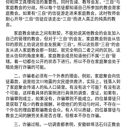
仰和捍卫真理纯洁的重要性。同时告诫、教导会友，“三自”与
家庭教会的分歧。所以每个信徒都知道自己所参加的教会是家
庭教会。如果有“三自”的信徒游走进来家庭教会，这时牧师会
耐心开导“三自”信徒应该走出“三自”而进入真正的纯真的教
会。
家庭教会彼此之间有默契，不能劝说其他教会的会友加入
自己的管理的教会，但对于“三自”的会友，家庭教会则会从信
仰的原则上劝说这些会友脱离“三自”。所以这些原“三自”的会
友从进入家庭教会那一刻起，就完全明白二者之间的区别。这
是从信仰的角度来看，家庭教会成员知道他们不属“三自”管
辖。着一切都在公开的状态下进行。所以不存在家庭聚会处于
暗处施行诈骗的可能。
二，诈骗者必须有一个外表的理由，例如，家庭聚会向信
徒募款，说是给汶川地震的灾民提供救济，实际上，钱落入到
了家庭聚会传道人的私人口袋里。有没有这个可能？有没有这
个可能，这样看具体的案例进行具体的调查、查证，如果有，
诈骗罪则成立，如果没有，诈骗罪则不能成立。四位基督徒只
是获取了极少的教会报酬，补偿他们的劳动与时间，不存在一
个外在的理由要欺骗教会会众。有人可以质疑，四位基督徒与
教会之间的酬劳关系是否合理，但根本不存在诈骗。
三，诈骗过程。一切调查都表明，安徽蚌埠活石归正教会