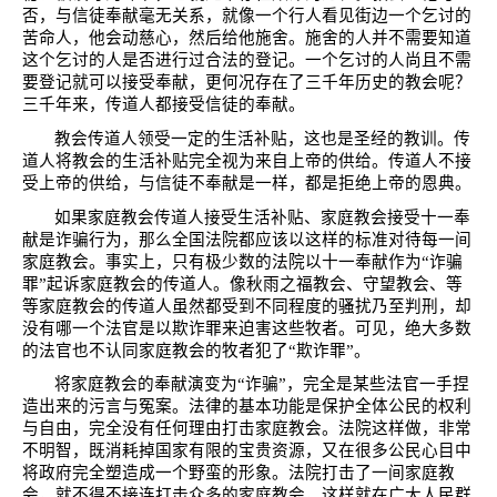
否，与信徒奉献毫无关系，就像一个行人看见街边一个乞讨的
苦命人，他会动慈心，然后给他施舍。施舍的人并不需要知道
这个乞讨的人是否进行过合法的登记。一个乞讨的人尚且不需
要登记就可以接受奉献，更何况存在了三千年历史的教会呢？
三千年来，传道人都接受信徒的奉献。
教会传道人领受一定的生活补贴，这也是圣经的教训。传
道人将教会的生活补贴完全视为来自上帝的供给。传道人不接
受上帝的供给，与信徒不奉献是一样，都是拒绝上帝的恩典。
如果家庭教会传道人接受生活补贴、家庭教会接受十一奉
献是诈骗行为，那么全国法院都应该以这样的标准对待每一间
家庭教会。事实上，只有极少数的法院以十一奉献作为“诈骗
罪”起诉家庭教会的传道人。像秋雨之福教会、守望教会、等
等家庭教会的传道人虽然都受到不同程度的骚扰乃至判刑，却
没有哪一个法官是以欺诈罪来迫害这些牧者。可见，绝大多数
的法官也不认同家庭教会的牧者犯了“欺诈罪”。
将家庭教会的奉献演变为“诈骗”，完全是某些法官一手捏
造出来的污言与冤案。法律的基本功能是保护全体公民的权利
与自由，完全没有任何理由打击家庭教会。法院这样做，非常
不明智，既消耗掉国家有限的宝贵资源，又在很多公民心目中
将政府完全塑造成一个野蛮的形象。法院打击了一间家庭教
会，就不得不接连打击众多的家庭教会，这样就在广大人民群