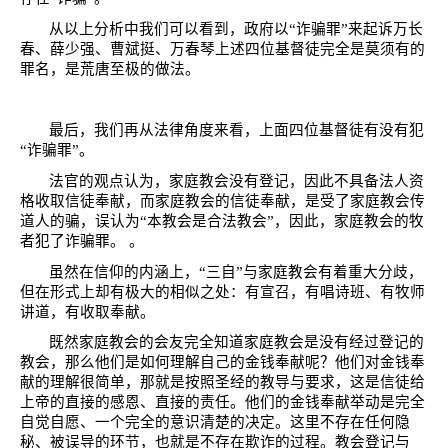
从以上分析中我们可以看到，政府以“诈骗罪”来起诉万长
春、薛少强、曹斌挺、万春琴上述四位基督徒完全是莫须有的
罪名，是荒唐至极的做法。
最后，我们再从法律角度来看，上面四位基督徒有没有犯
“诈骗罪”。
法官的观点认为，家庭教会没有登记，因此不具备法人资
格收取信徒奉献，而家庭教会的信徒奉献，是受了家庭教会传
道人的骗，误认为“本教会是合法教会”，因此，家庭教会的牧
者犯了诈骗罪。 。
虽然在信仰的内涵上，“三自”与家庭教会有着重大分歧，
但在形式上却有极大的相似之处：有宣召，有唱诗班、有牧师
讲道，有收取奉献。
既然家庭教会的会友完全知道家庭教会是没有经过登记的
教会，那么他们是如何理解自己的金钱奉献呢？他们对金钱奉
献的理解很简单，那就是按照圣经的教导与要求，这是信徒给
上帝的直接的感恩、直接的责任。他们的金钱奉献举动是完全
自觉自愿、一个完全的意识清楚的决定。这里不存在任何隐
秘、被误导的环节，也就是不存在欺诈的过程。教会登记与