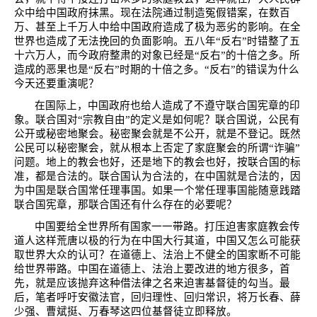
众中给中国政府抹黑。现在法院通过制造冤假错案，在数百
万、甚至上千万人中给中国政府造成了极为恶劣的影响。在全
世界也造成了无法挽回的负面影响。五八年“反右”时错整了五
十六万人，而今政府整肃的对象已经是“反右”的十倍之多。所
造成的恶果也是“反右”时期的十倍之多。“反右”的错误为什么
今天还要重演呢？
在国际上，中国政府也给人造成了不遵守联合国宪章的印
象。联合国对“宗教自由”的定义是如何呢？联合国说，公民有
公开或秘密地聚会。秘密聚会就是不公开，就是不登记。既然
公民可以秘密聚会，就从根本上否定了家庭聚会的所谓“诈骗”
问题。地上的教会也好，还是地下的教会也好，按联合国的标
准，都是合法的。联合国认为合法的，在中国就是合法的，因
为中国是联合国常任理事国。如果一个常任理事国能随意践踏
联合国宪章，那联合国还有什么存在的必要呢？
中国要给全世界所有国家一一带路。打压迫害家庭教会传
道人这样荒唐以极的行为在中国大行其道，中国又怎么可能获
取世界大众的认可？在道德上、法治上不健全的国家断不可能
给世界带路。中国在道德上、法治上要改进的地方很多，首
先，就是应该抛弃这种借法律之名来迫害基督徒的勾当。最
后，笔者呼吁安徽法官，回归理性、回归常识，将万长春、薛
少强、曹斌挺、万春琴这四位基督徒立即释放。