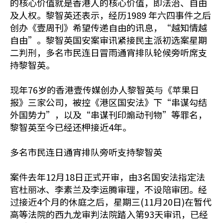
的核心价值就是香港人的核心价值，即法治、自由
及人权。黎智英还表示，经历1989 年六四事件之后
创办《壹周刊》希望传递自由的讯息，“越知情越
自由”。黎智英国安案审讯紧接民主派初选案星期
二判刑，多名市民连日冒雨通宵排队轮候旁听席支
持黎智英。
现年76岁的香港壹传媒创办人黎智英与《苹果日
报》三家公司，被控《港区国安法》下“串谋勾结
外国势力”，以及“串谋刊印煽动刊物”等罪名，
黎智英至今已经还柙接近4年。
多名市民连日通宵排队旁听支持黎智英
案件去年12月18日正式开审，由3名国安法指定法
官杜丽冰、李素兰及李运腾审理，不设陪审团。经
过接近4个月的休庭之后，星期三(11月20日)在暂代
高等法院的西九龙审判法院踏入第93天审讯，已经