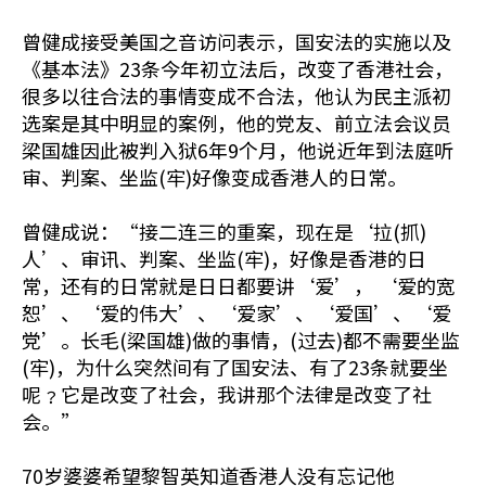
曾健成接受美国之音访问表示，国安法的实施以及
《基本法》23条今年初立法后，改变了香港社会，
很多以往合法的事情变成不合法，他认为民主派初
选案是其中明显的案例，他的党友、前立法会议员
梁国雄因此被判入狱6年9个月，他说近年到法庭听
审、判案、坐监(牢)好像变成香港人的日常。
曾健成说：“接二连三的重案，现在是‘拉(抓)
人’、审讯、判案、坐监(牢)，好像是香港的日
常，还有的日常就是日日都要讲‘爱’， ‘爱的宽
恕’、‘爱的伟大’、‘爱家’、‘爱国’、‘爱
党’。长毛(梁国雄)做的事情，(过去)都不需要坐监
(牢)，为什么突然间有了国安法、有了23条就要坐
呢﹖它是改变了社会，我讲那个法律是改变了社
会。”
70岁婆婆希望黎智英知道香港人没有忘记他