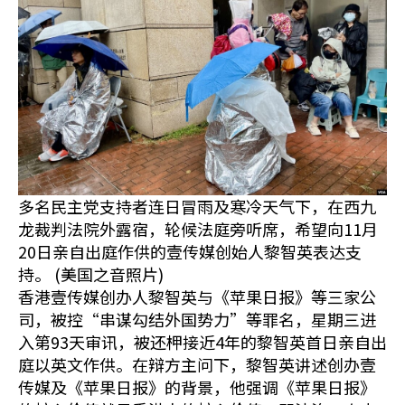
多名民主党支持者连日冒雨及寒冷天气下，在西九
龙裁判法院外露宿，轮候法庭旁听席，希望向11月
20日亲自出庭作供的壹传媒创始人黎智英表达支
持。 (美国之音照片)
香港壹传媒创办人黎智英与《苹果日报》等三家公
司，被控“串谋勾结外国势力”等罪名，星期三进
入第93天审讯，被还柙接近4年的黎智英首日亲自出
庭以英文作供。在辩方主问下，黎智英讲述创办壹
传媒及《苹果日报》的背景，他强调《苹果日报》