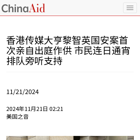
T
o
g
g
l
香港传媒大亨黎智英国安案首
e
n
次亲自出庭作供 市民连日通宵
a
排队旁听支持
v
i
g
a
t
i
11/21/2024
o
n
2024年11月21日 02:21
美国之音