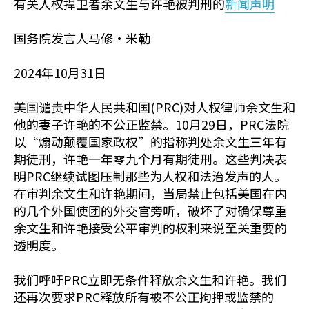
有关人权捍卫者余文生与许艳被判刑的
新闻声明
国务院发言人马修·米勒
2024年10月31日
美国谴责中华人民共和国(PRC)对人权律师余文生和
他的妻子许艳的不公正监禁。10月29日，PRC法院
以“煽动颠覆国家政权”的指称判处余文生三年有
期徒刑，许艳一年零九个月有期徒刑。这些判决表
明PRC继续试图压制那些为人权和法治发声的人。
在审判余文生和许艳期间，当局禁止包括美国在内
的几个外国使团的外交官旁听，破坏了对确保尊重
余文生和许艳接受公平审判的权利来说至关重要的
透明度。
我们呼吁PRC立即无条件释放余文生和许艳。我们
还再次要求PRC释放所有被不公正拘押或监禁的