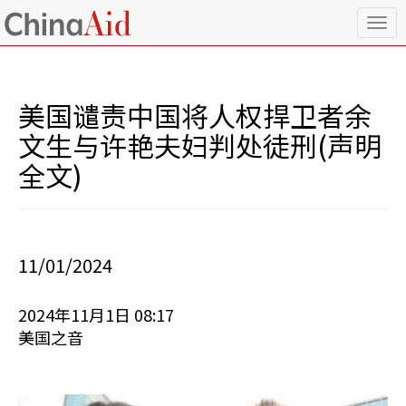
T
o
g
g
l
美国谴责中国将人权捍卫者余
e
n
文生与许艳夫妇判处徒刑(声明
a
全文)
v
i
g
a
t
i
11/01/2024
o
n
2024年11月1日 08:17
美国之音