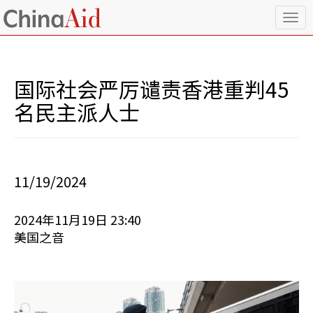
T
o
g
g
l
国际社会严厉谴责香港重判45
e
n
名民主派人士
a
v
i
g
a
11/19/2024
t
i
o
2024年11月19日 23:40
n
美国之音