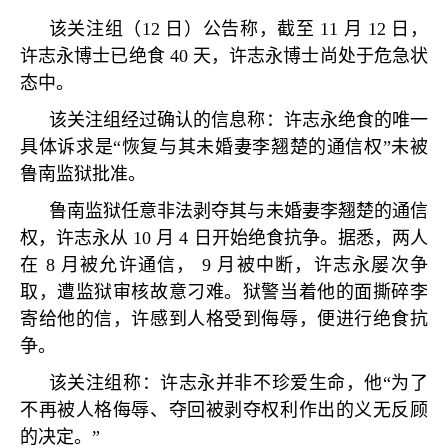
该关注组（
12
日）公告称，截至
11
月
12
日，
许志永博士已绝食
40
天，许志永博士尚处于危急状
态中。
该关注组经过确认的信息称：许志永绝食的唯一
具体诉求是
“
恢复与其未婚妻李翘楚的通信权
”
未被
鲁南监狱批准。
鲁南监狱任意非法剥夺其与未婚妻李翘楚的通信
权，许志永从
10
月
4
日开始绝食抗争。据悉，两人
在
8
月被允许通信，
9
月被中断，许志永屡次争
取，遭监狱审核故意刁难。狱警当着他的面撕碎李
寄给他的信，许感到人格受到侮辱，便进行绝食抗
争。
该关注组称：许志永并非不珍爱生命，他
“
为了
不再被人格侮辱、夺回被剥夺权利作出的义无反顾
的决定。
”