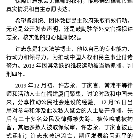
保障许志永会见律师的权利，能够通过律师传递
真实情况和自主意愿表达；
希望各组织、团体敦促民主政府采取有效行动，
无论是公开发表声明，还是鼓励驻华外交官探视许
志永，核实他的身心健康状况。
许志永是北大法学博士，他以自己的专业能力、
行动力和领导力，为推动中国人权和民主事业付诸
努力。
2013
年因其活跃的维权运动被当局抓捕，判
刑四年。
2019
年
12
月初，许志永、丁家喜、常玮平等律
师和活动人士在福建厦门聚集，讨论时政和中国未
来，分享推动公民社会建设的经验。
12
月
26
日当
局对参与和涉及此次私人聚会的人士展开抓捕，先
后有二十多名公民及律师被失踪、被传唤或被拘
留，其后多数人被取保候审，许志永、丁家喜被正
式逮捕；许志永被迫流亡，期间发表给习近平的