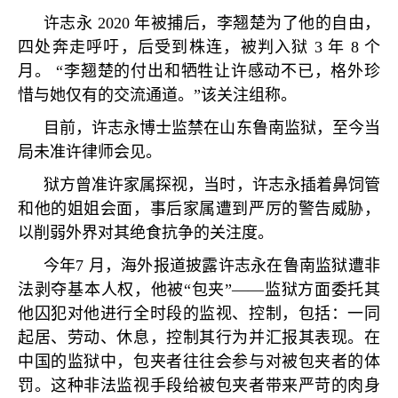
许志永
2020
年被捕后，李翘楚为了他的自由，
四处奔走呼吁，后受到株连，被判入狱
3
年
8
个
月。
“
李翘楚的付出和牺牲让许感动不已，格外珍
惜与她仅有的交流通道。
”
该关注组称。
目前，许志永博士监禁在山东鲁南监狱，至今当
局未准许律师会见。
狱方曾准许家属探视，当时，许志永插着鼻饲管
和他的姐姐会面，事后家属遭到严厉的警告威胁，
以削弱外界对其绝食抗争的关注度。
今年
7
月，海外报道披露许志永在鲁南监狱遭非
法剥夺基本人权，他被
“
包夹
”——
监狱方面委托其
他囚犯对他进行全时段的监视、控制，包括：一同
起居、劳动、休息，控制其行为并汇报其表现。在
中国的监狱中，包夹者往往会参与对被包夹者的体
罚。这种非法监视手段给被包夹者带来严苛的肉身