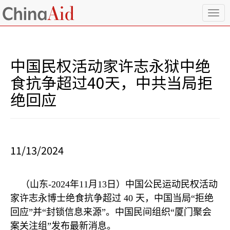
T
o
g
g
l
中国民权活动家许志永狱中绝
e
n
食抗争超过40天，中共当局拒
a
绝回应
v
i
g
a
t
i
11/13/2024
o
n
（山东
-2024
年
11
月
13
日）中国公民运动民权活动
家许志永博士绝食抗争超过
40
天，中国当局
“
拒绝
回应
”
并
“
封锁信息来源
”
。中国民间组织
“
厦门聚会
案关注组
”
发布最新消息。