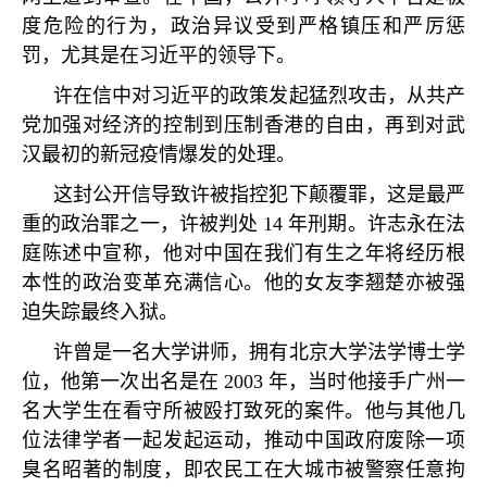
度危险的行为，政治异议受到严格镇压和严厉惩
罚，尤其是在习近平的领导下。
许在信中对习近平的政策发起猛烈攻击，从共产
党加强对经济的控制到压制香港的自由，再到对武
汉最初的新冠疫情爆发的处理。
这封公开信导致许被指控犯下颠覆罪，这是最严
重的政治罪之一，许被判处
14
年刑期。许志永在法
庭陈述中宣称，他对中国在我们有生之年将经历根
本性的政治变革充满信心。他的女友李翘楚亦被强
迫失踪最终入狱。
许曾是一名大学讲师，拥有北京大学法学博士学
位，他第一次出名是在
2003
年，当时他接手广州一
名大学生在看守所被殴打致死的案件。他与其他几
位法律学者一起发起运动，推动中国政府废除一项
臭名昭著的制度，即农民工在大城市被警察任意拘