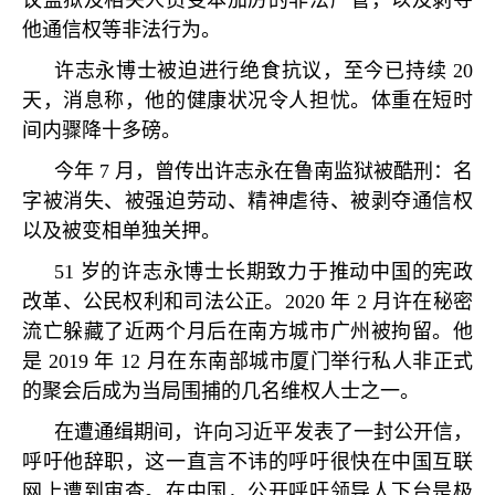
议监狱及相关人员变本加厉的非法严管，以及剥夺
他通信权等非法行为。
许志永博士被迫进行绝食抗议，至今已持续
20
天，消息称，他的健康状况令人担忧。体重在短时
间内骤降十多磅。
今年
7
月，曾传出许志永在鲁南监狱被酷刑：名
字被消失、被强迫劳动、精神虐待、被剥夺通信权
以及被变相单独关押。
51
岁的许志永博士长期致力于推动中国的宪政
改革、公民权利和司法公正。
2020
年
2
月许在秘密
流亡躲藏了近两个月后在南方城市广州被拘留。他
是
2019
年
12
月在东南部城市厦门举行私人非正式
的聚会后成为当局围捕的几名维权人士之一。
在遭通缉期间，许向习近平发表了一封公开信，
呼吁他辞职，这一直言不讳的呼吁很快在中国互联
网上遭到审查。在中国，公开呼吁领导人下台是极