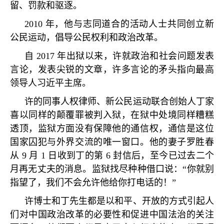
留、罚款和驱逐。
2010
年，他与志同道合的活动人士共同创立新
公民运动，倡导公民权利和政治改革。
自
2017
年出狱以来，许就政治和社会问题发表
言论，发表尖锐的文章，许多言论的矛头指向最高
领导人习近平主席。
许的同事人权律师、新公民运动联合创始人丁家
喜以同样的颠覆罪被判入狱，在狱中处境同样糟糕
透顶，监狱方面没有保障他的通信权，通信是这位
国家囚犯与外界交流的唯一窗口。他的妻子罗胜春
从
9
月
1
日收到丁的第
6
封信后，至今已过去二个
月再无丈夫的消息。监狱找尽种种借口说：
“
你就别
指望了，我们不会允许他给你打电话的！
”
许博士和丁先生都是以和平、开放的方式引起人
们对中国政治改革的必要性和促进中国法治的关注