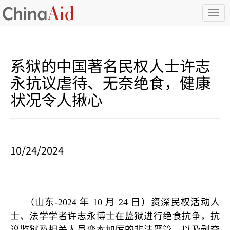
T
o
g
g
l
系狱的中国著名民权人士许志
e
n
永抗议虐待、无奈绝食，健康
a
状况令人揪心
v
i
g
a
t
i
10/24/2024
o
n
（山东
-2024
年
10
月
24
日）资深民权活动人
士、法学学者许志永博士在监狱进行绝食抗争，抗