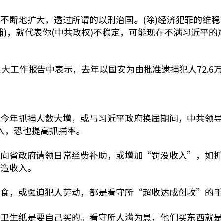
不断地扩大，透过所谓的以刑治国。(除)经济犯罪的维稳
捕)，就代表你(中共政权)不稳定，可能现在不满习近平
大工作报告中表示，去年以国安为由批准逮捕犯人72.6万
关今年抓捕人数大增，或与习近平政府换届期间，中共领
收入，恐也提高抓捕率。
头向省政府请领日常经费补助，或增加“罚没收入”，如
创造收入。
伙食，或强迫犯人劳动，都是看守所“超收达成创收”的
括卫生纸是要自己买的。看守所人满为患，他们买东西就