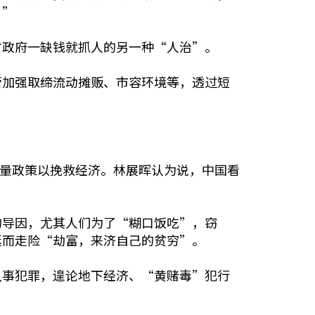
。”
方政府一缺钱就抓人的另一种“人治”。
管加强取缔流动摊贩、市容环境等，透过短
增量政策以挽救经济。林展晖认为说，中国看
的导因，尤其人们为了“糊口饭吃”，窃
铤而走险“劫富，来济自己的贫穷”。
从事犯罪，遑论地下经济、“黄赌毒”犯行