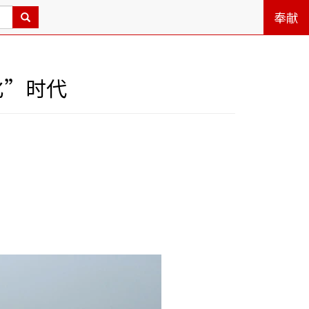
奉献
化”时代