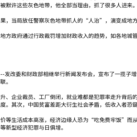
去被默许这些灰色地带，他全部当理由，抓了很多人进来
恶果，当局放任警察灰色地带抓人的“人治”，演变成地
国地方政府通过行政裁罚增加财政收入的趋势，如各地城
。
--发改委和财政部相继举行新闻发布会，宣布了一揽子
关联。
上升、企业裁员、工厂倒闭，就业难都是犯罪率走升背后
定度。其次，中国贫富差距大衍生社会矛盾，低收入者恐
物价等生活成本高涨，经济边缘人恐为“吃免费牢饭”而
销等新型经济犯罪与日俱增。