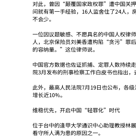
对此，曾因“颠覆国家政权罪”遭中国关押5
间就有第一手经验，16人监舍住了24人
不会少。
一位因议题敏感、不愿具名的中国人权律
人，北京保险员刘美香遭构陷“贪污”罪后
的容纳量。”这位律师说。
中国官方数据也佐证抓捕、定罪人数持续走升
院3月发布的刑事检察工作白皮书也指出，去年
此外，最高人民法院7月19日也公布，各级
增长近10%。
维稳优先，开启中国“轻罪化”时代
位于台中的逢甲大学通识中心助理教授林
看守所人满为患的原因之一。