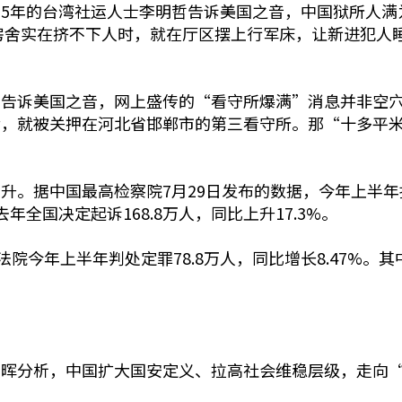
年的台湾社运人士李明哲告诉美国之音，中国狱所人满为患应
，房舍实在挤不下人时，就在厅区摆上行军床，让新进犯人
师告诉美国之音，网上盛传的“看守所爆满”消息并非空
，就被关押在河北省邯郸市的第三看守所。那“十多平米的
。据中国最高检察院7月29日发布的数据，今年上半年批准
全国决定起诉168.8万人，同比上升17.3%。
法院今年上半年判处定罪78.8万人，同比增长8.47%。
展晖分析，中国扩大国安定义、拉高社会维稳层级，走向