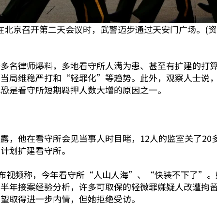
5日在北京召开第二天会议时，武警迈步通过天安门广场。(资
据多名律师爆料，多地看守所人满为患、甚至有扩建的打
显当局维稳严打和“轻罪化”等趋势。此外，观察人士说
也恐是看守所短期羁押人数大增的原因之一。
露，他在看守所会见当事人时目睹，12人的监室关了20
在计划扩建看守所。
发布视频称，今年看守所“人山人海”、“快装不下了”
上半年接案经验分析，许多可取保的轻微罪嫌疑人改遭拘
希望取得进一步内情，但她拒绝受访。