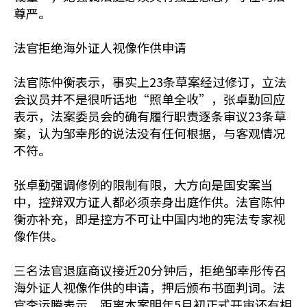
尊严。
法官拒绝海外证人视像作供申请
法官陈仲衡表示，事实上23条草案经过修订，立法
会议员并不是很听话地“照单全收”，张卓勤回应
表示，法案委员会的确有履行职责逐条审议23条草
案，认为邹幸彤的说法没有任何根据，与客观情况
不符。
张卓勤强调修例的限制有限，大方向是国安案当
中，控辩双方证人都必须亲身出庭作供。法官陈仲
衡亦补充，即是控方不可让中国内地的宪法专家视
像作供。
三名法官退庭商议接近20分钟后，拒绝邹幸彤传召
海外证人视像作供的申请，押后颁布书面判词。法
官李运腾表示，距离本案明年5月初正式开审还有相