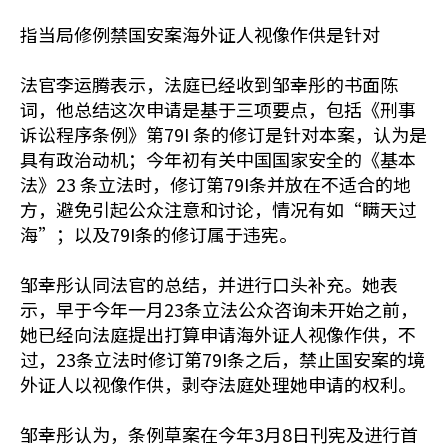
指当局修例禁国安案海外证人视像作供是针对
法官李运腾表示，法庭已经收到邹幸彤的书面陈
词，他总结这次申请是基于三项要点，包括《刑事
诉讼程序条例》第79I 条的修订是针对本案，认为是
具有政治动机；今年初有关中国国家安全的《基本
法》23 条立法时，修订第79I条并放在不适合的地
方，避免引起公众注意和讨论，情况有如“瞒天过
海”；以及79I条的修订属于违宪。
邹幸彤认同法官的总结，并进行口头补充。她表
示，早于今年一月23条立法公众咨询未开始之前，
她已经向法庭提出打算申请海外证人视像作供，不
过，23条立法时修订第79I条之后，禁止国安案的境
外证人以视像作供，剥夺法庭处理她申请的权利。
邹幸彤认为，条例草案在今年3月8日刊宪及进行首