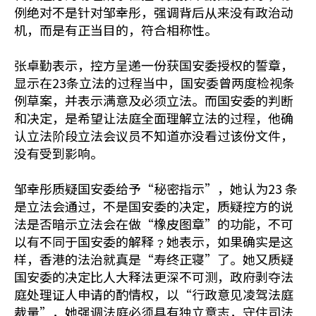
例绝对不是针对邹幸彤，强调背后从来没有政治动
机，而是有正当目的，符合相称性。
张卓勤表示，控方呈递一份获国安委授权的誓章，
显示在23条立法的过程当中，国安委曾两度检视条
例草案，并表示满意及必须立法。而国安委的判断
和决定，是希望让法庭全面理解立法的过程，他确
认立法阶段立法会议员不知道亦没看过该份文件，
没有受到影响。
邹幸彤质疑国安委给予“秘密指示”，她认为23 条
是立法会通过，不是国安委的决定，质疑控方的说
法是否暗示立法会在做“橡皮图章”的功能，不可
以有不同于国安委的解释﹖她表示，如果确实是这
样，香港的法治就真是“寿终正寝”了。她又质疑
国安委的决定比人大释法更深不可测，政府剥夺法
庭处理证人申请的酌情权，以“行政意见凌驾法庭
裁量”，她强调法庭必须具有独立意志，守住司法