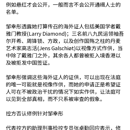
例如悬红才会公开，一般而言不会公开通缉人士的
名单。
邹幸彤透露她打算传召的海外证人包括美国学者戴
雅门教授(Larry Diamond)；三名前八九民运领袖吾
尔开希、周锋锁、方政，以及创作国殇之柱的丹麦
艺术家高志活(Jens Galschiøt)以视像方式作供，当
中除了戴雅门之外，其余各人都曾被拒入境香港以
及被拒发中国签证。
邹幸彤强调这些海外证人的证供，可以出现在法庭
的唯一可能就是视像作供，而她的申请正是希望证
人可在不被政治干扰的情况下如实作供，让法庭可
以见到全部真相，而不只系被审查的假象。
控方否认修例针对邹幸彤
代表控方的助理刑事检控专员张卓勤回应表示，修