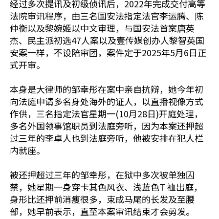
经过多次提讯及初级侦讯后，2022年完成交付高等
法院审讯程序，由三名国安法指定法官李运腾、陈
仲衡以及黎婉姬以中文审理，与国安法首案唐英
杰、民主派初选47人案以及壹传媒创办人黎智英国
安案一样，不设陪审团，案件定于2025年5月6日正
式开审。
本身是大律师的邹幸彤在案中亲自抗辩，她今年初
向法庭申请多名身处海外的证人，以直播视像方式
作供，三名指定法官星期一(10月28日)开庭处理，
多名外国领事馆职员到法庭旁听，因为本案还押超
过三年的李卓人也到法庭旁听，他被安排在犯人栏
内就座。
被还押超过三年的邹幸彤，在狱中多次被单独囚
禁，她星期一身穿卡其色风衣、浅蓝色T 裇出庭，
身形比还押前消瘦很多，束成马尾的长发及至腰
部，她早前表示，直至本案审讯结束才会剪发。