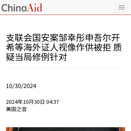
T
o
g
g
l
支联会国安案邹幸彤申吾尔开
e
n
希等海外证人视像作供被拒 质
a
疑当局修例针对
v
i
g
a
t
i
10/30/2024
o
n
2024年10月30日 04:37
美国之音