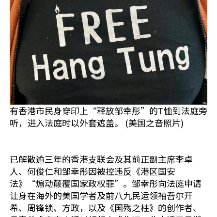
有香港市民身穿印上“释放邹幸彤”的T恤到法庭旁
听，进入法庭时以外套遮盖。 (美国之音照片)
已解散逾三年的香港支联会及其前正副主席李卓
人、何俊仁和邹幸彤因被控违反《港区国安
法》“煽动颠覆国家政权罪”。邹幸彤向法庭申请
让身在海外的美国学者及前八九民运领袖吾尔开
希、周锋锁、方政，以及《国殇之柱》的创作者、