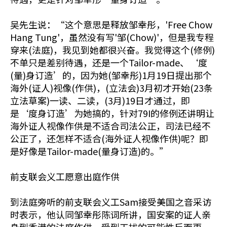
吴先生说：“这个意思是释放邹幸彤，'Free Chow
Hang Tung'，虽然没有写'邹(Chow)'，但是我专程
穿来(法庭)，我见到她都很兴奋。我觉得这个(修例)
不单只是差别待遇，还是一个Tailor-made、‘度
(量)身订造’的，因为她(邹幸彤)1月19日提出那个
海外(证人)视像(作供)，(立法会)3月初才开始(23条
立法草案)一读、二读，(3月)19日才通过，即
是‘度身订造’为她搞的，针对79I的修例还讲明让
海外证人视像作供是不适合司法公正，司法已经不
公正了，还怎样不适合(海外证人视像作供)呢？即
是好像是Tailor-made(量身订造)的。”
前支联会义工愿意出庭作供
到法庭旁听的前支联会义工Sam接受美国之音采访
时表示，他认同邹幸彤陈词所讲，国安案的证人亲