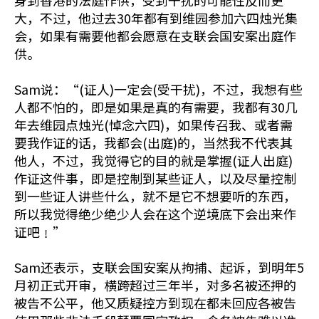
身到香港的法庭作供，受到干扰的可能性反而更
大，不过，他过去30年都有到维园参加六四烛光集
会，如果有需要他都会愿意在支联会国安案出庭作
供。
Sam说：“(证人)一定会(受干扰)，不过，我想有些
人都不怕的，即是如果是真的有需要，我都有30几
年去维园点烛光(悼念六四)，如果传召我、或者需
要我作证的话，我都会(出庭)的，当然我不代表其
他人，不过，我觉得它的目的就是掌握(证人出庭)
作证这件事，即是控制到某些证人，以及尽量控制
到一些证人讲些什么，就不是它不想要听的东西，
所以我觉得绝少绝少人会在这个逆境底下会出来作
证吧﹗”
Sam还表示，支联会国安案从拘捕、起诉，到明年5
月初正式开审，横跨超过三年半，对多名被还押的
被告不公平，他又质疑控方到现在都未回应各被告