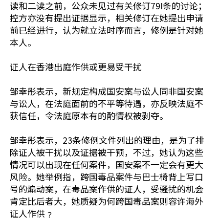
读和二读之前，公众未见过有关修订79I条的讨论；
控方亦没有提出证据显示，相关修订在她提出申请
前已经进行，认为就立法时序而言，修例是针对她
本人。
证人在香港出庭作供或更易受干扰
邹幸彤表示，新规定构成国安案与讼人同非国安案
与讼人，在法庭面前的不平等待遇，亦反映法庭不
获信任，令法庭原本有的酌情权被剥夺。
邹幸彤表示，23条修例文件列出的理由，是为了排
除证人被干扰以及证据被干预，不过，她认为这些
情况可以出现在任何案件，国安案不一定会有更大
风险。她举例指，跨国毒品案件与巴士椅背上写口
号的煽动案，在毒品案作供的证人，受骚扰的机会
肯定比后者大，她质疑为何跨国毒品案则容许海外
证人作供﹖