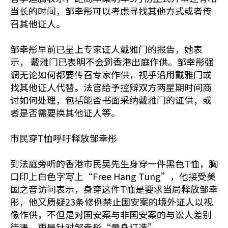
当长的时间，邹幸彤可以考虑寻找其他方式或者传
召其他证人。
邹幸彤早前已呈上专家证人戴雅门的报告，她表
示， 戴雅门已表明不会到香港出庭作供。邹幸彤强
调无论如何都要传召专家作供，视乎沿用戴雅门或
找其他证人代替。法官给予控辩双方两星期时间商
讨如何处理，包括能否书面采纳戴雅门的证供，或
者是否需要换其他证人等。
市民穿T恤呼吁释放邹幸彤
到法庭旁听的香港市民吴先生身穿一件黑色T恤，胸
口印上白色字写上“Free Hang Tung”，他接受美
国之音访问表示，身穿这件T恤是要求当局释放邹幸
彤，他又质疑23条修例禁止国安案的境外证人以视
像作供，不但是对国安案与非国安案的与讼人差别
待遇，更是针对邹幸彤“量身订造”。