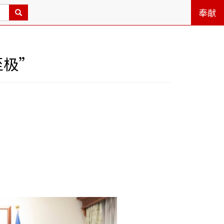
奉献
至极”