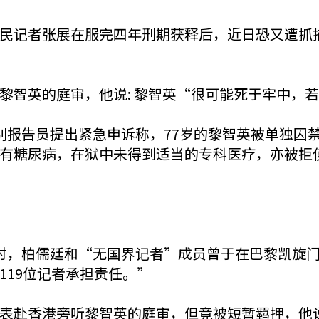
民记者张展在服完四年刑期获释后，近日恐又遭抓捕
智英的庭审，他说: 黎智英“很可能死于牢中，若
别报告员提出紧急申诉称，77岁的黎智英被单独囚禁
有糖尿病，在狱中未得到适当的专科医疗，亦被拒
时，柏儒廷和“无国界记者”成员曾于在巴黎凯旋
119位记者承担责任。”
表赴香港旁听黎智英的庭审，但竟被短暂羁押，他