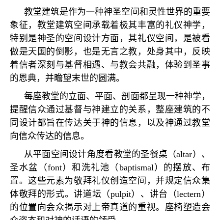
教堂建筑是作为一种神圣空间和灵性世界的重要
象征，教堂建筑空间承载着极其丰富的礼仪神学，
特别是神圣的空间设计方面，其礼仪空间，是被看
做是天国的倒影，也是无言之教，处身其中，反映
着信者深刻与基督相遇、与教会共融，体验到圣事
的恩典，并瞻望末世的圆满。
每座教堂的立面、平面、剖面都呈现一种神学，
提醒信众通过基督与神建立的关系，整座建筑的不
同设计都旨在传达关于神的信息，以及神通过教堂
向信众传达的信息。
从平面空间设计角度看教堂的圣餐桌（
altar
）、
圣水盆（
font
）和洗礼池（
baptismal
）的摆放、布
置。这些元素为敬拜礼仪创造空间，并规定信众集
体敬拜的形式。讲道坛（
pulpit
）、讲台（
lectern
）
的位置向会众揭示对上帝真道的重视。座椅塑造会