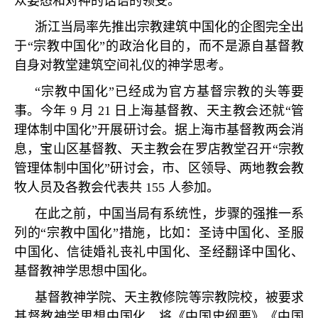
众姿态和对神的话语的领受。
浙江当局率先推出宗教建筑中国化的企图完全出
于
“
宗教中国化
”
的政治化目的，而不是源自基督教
自身对教堂建筑空间礼仪的神学思考。
“
宗教中国化
”
已经成为官方基督宗教的头等要
事。今年
9
月
21
日上海基督教、天主教会还就
“
管
理体制中国化
”
开展研讨会。据上海市基督教两会消
息，宝山区基督教、天主教会在罗店教堂召开
“
宗教
管理体制中国化
”
研讨会，市、区领导、两地教会教
牧人员及各教会代表共
155
人参加。
在此之前，中国当局有系统性，步骤的强推一系
列的
“
宗教中国化
”
措施，比如：圣诗中国化、圣服
中国化、信徒婚礼丧礼中国化、圣经翻译中国化、
基督教神学思想中国化。
基督教神学院、天主教修院等宗教院校，被要求
基督教神学思想中国化，将《中国史纲要》《中国