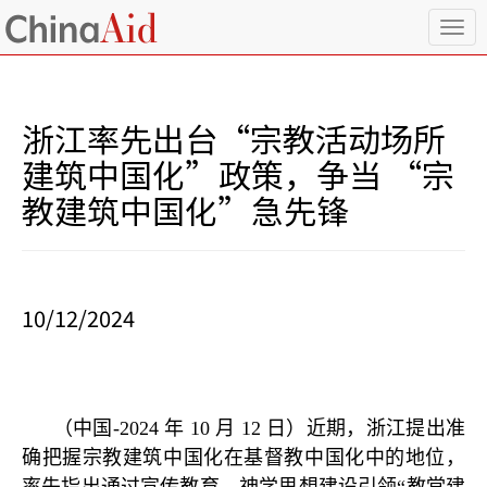
T
o
g
g
l
浙江率先出台“宗教活动场所
e
n
建筑中国化”政策，争当 “宗
a
教建筑中国化”急先锋
v
i
g
a
t
i
10/12/2024
o
n
（中国
-2024
年
10
月
12
日）近期，浙江提出准
确把握宗教建筑中国化在基督教中国化中的地位，