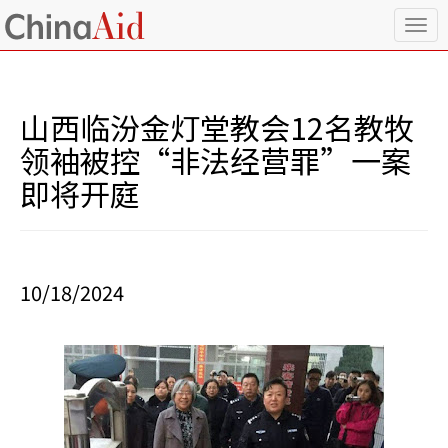
T
o
g
g
l
山西临汾金灯堂教会12名教牧
e
n
领袖被控“非法经营罪”一案
a
即将开庭
v
i
g
a
t
i
10/18/2024
o
n