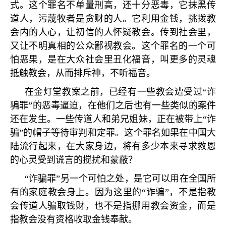
式。这个罪名不单量刑高，还十分恶毒，它抹黑传
道人，污蔑牧者是贪财的人。它利用金钱，挑拨教
会内的人心，让初信的人怀疑教会。传到社会里，
又让不明真相的公众鄙视教会。这个罪名的一个可
怕恶果，是在大众社会里丑化福音，叫更多的灵魂
抵触教会，从而排斥神，不听福音。
在金灯堂教案之前，已经有一些教会遭受过
“
诈
骗罪
”
的恶毒逼迫，在他们之后也有一些类似的案件
还在发生。一些传道人和弟兄姐妹，正在被带上
“
诈
骗
”
的帽子等待审判和定罪。这个罪名如果在中国大
陆流行起来，在大家身边，将有多少本来寻求救恩
的心灵受到谎言的搅扰和蒙蔽？
“
诈骗罪
”
另一个可怕之处，是它可以用在全国所
有的家庭教会身上。因为这里的
“
诈骗
”
，不是指教
会传道人骗取钱财，也不是指挪用教会资金，而是
指教会没有资格收取金钱奉献。