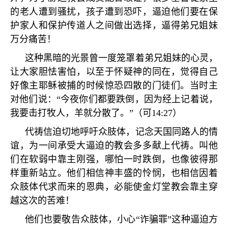
的老人遭到骚扰，孩子遭到恐吓，逼迫他们要在保
护家人和保护传道人之间做出选择，逼得弟兄姐妹
万分痛苦！
这种黑暗的光景曾一度笼罩着弟兄姐妹的心灵，
让大家胆怯害怕，以至于怀疑神的同在，觉得自己
好像主耶稣被捕的时候惊恐四散的门徒们。当时主
对他们说：
“
今夜你们都要跌倒，因为经上记着说，
我要击打牧人，羊就分散了。
”
（可
14:27
）
代祷信迫切地呼吁众肢体，记念天国同路人的情
谊，为一间承受大逼迫的教会多多献上代祷。叫他
们在软弱中靠主刚强，哪怕一时跌倒，也像彼得那
样重新站立。他们相信神丰盛的怜悯，也相信因着
众肢体代求而来的恩典，必能使金灯堂教会靠主穿
越这次的苦难！
他们也要敬告众肢体，小心
“
诈骗罪
”
这种逼迫方