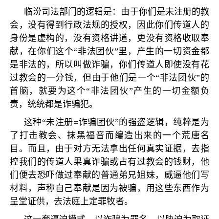
临汾司法部门的逻辑是：由于你们是未注册的教
会，没有得到行政法规的授权，因此你们传道人的
身份是虚构的，没有资格讲道，更没有资格收取奉
献，在你们这个
“
非法团伙
”
里，产生的一切资金都
是非法的，所以叫做诈骗，你们传道人即使没有花
过教会的一分钱，但由于他们是一个
“
非法团伙
”
的
首脑，就要为这个
“
非法团伙
”
产生的一切金额负
责，统统都是诈骗犯。
这种
“
未注册
=
诈骗团伙
”
的强盗逻辑，纯粹是为
了打击教会、抹黑福音而编造出来的一个荒唐名
目。而且，由于对方无法拿出任何真实证据，去指
控我们的传道人果真诈骗或占有过教会的钱财，他
们便去恐吓做过奉献的普通弟兄姐妹，威逼他们写
材料，声称自己奉献是因为被骗，用这些东西作为
呈堂证供，去法庭上定罪牧者。