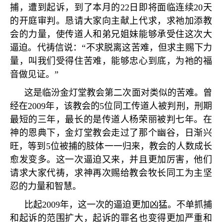
捕，遭到起诉，到了本月的
22
日即将面临连续
20
天
的开庭审判。恳请大家向主献上代求，求祂加添教
会的力量，使传道人和弟兄姐妹能够承受住这次大
逼迫。代祷信说：
“
不求脱离这苦难，但求主赐下力
量，叫我们受得住苦难，能够忠心到底，为祂的福
音做见证。
”
这是临汾金灯堂教会第二次面对类似的苦难。曾
经在
2009
年，该教会的
5
位同工传道人被判刑，刑期
最短的三年，最长的是传道人杨荣丽被判七年。在
神的恩典下，金灯堂教会走过了那个幽谷，日渐兴
旺，等到
5
位被捕的肢体一一归来，教会的人数成长
愈发变多。这一次逼迫又来，并且更加厉害，他们
请求大家代祷，求神再次赐给教会牧长同工为主坚
忍的力量和智慧。
比起
2009
年，这一次的逼迫更加凶猛。不单抓捕
和起诉的范围扩大，起诉的罪名也变得更加严重和