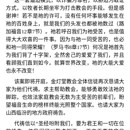
这一套逼迫模式，以诈骗为罪名，以胁迫为取证
方式，以牧者长期坐牢为打击教会的手段。但是感
谢神！若不是祂的许可，没有任何坏事能够发生在
祂的百姓身上，就是我们的头发也都被祂数过（路
加福音
12
章
7
节）。祂若呼召我们为祂受苦，也是值
得大大欢喜的一件事。因为与祂一同受苦的，也必
和祂一同得荣耀！（罗马书
8
章
17
节）何况是祂首先
为我们背了十字架，全然舍己的爱爱了我们，并且
看顾我们直到如今。就算世界改变，祂的大能大爱
也永不改变！
该案即将开庭，金灯堂教会全体信徒再次恳请大
家为他们代祷。求主帮助教会，能够勇敢效法祂的
脚踪，也效法家庭教会无数为主受苦的前辈们，盼
望福音生命的榜样终能光照整个国家。也请大家为
山西临汾的地方政府祷告。
代祷信以
“
圣经吩附我们，要为君王和一切在位