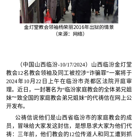
金灯堂教会领袖杨荣丽2016年出狱的情景
（来源：网络）
（中国山西临汾
-10/17/2024
）山西临汾金灯堂
教会
12
名教会领袖及同工被控涉
“
诈骗罪
”
一案将于
2024
年
10
月
22
日上午在临汾市尧都区法院开庭审
理。近日，一封署名为
“
临汾家庭教会的全体弟兄姐
妹
”“
致全国的家庭教会弟兄姐妹
”
的代祷信在网上公
开发布。
公祷信说他们是山西省临汾市的家庭教会的成
员，冒味给大家发这封信，是想恳求大家为他们代
祷：三年前，他们教会的
12
位传道人和同工遭到抓