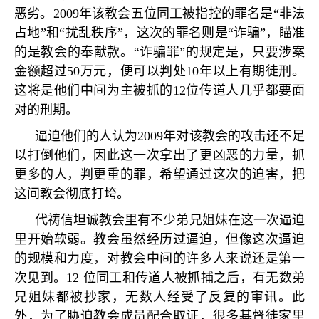
恶劣。
2009
年该教会五位同工被指控的罪名是
“
非法
占地
”
和
“
扰乱秩序
”
，这次的罪名则是
“
诈骗
”
，瞄准
的是教会的奉献款。
“
诈骗罪
”
的规定是，只要涉案
金额超过
50
万元，便可以判处
10
年以上有期徒刑。
这将是他们中间为主被抓的
12
位传道人几乎都要面
对的刑期。
逼迫他们的人认为
2009
年对该教会的攻击还不足
以打倒他们，因此这一次拿出了更凶恶的力量，抓
更多的人，判更重的罪，希望通过这次的迫害，把
这间教会彻底打垮。
代祷信坦诚教会里有不少弟兄姐妹在这一次逼迫
里开始软弱。教会虽然经历过逼迫，但像这次逼迫
的规模和力度，对教会中间的许多人来说还是第一
次见到。
12
位同工和传道人被抓捕之后，有无数弟
兄姐妹都被抄家，无数人经受了反复的审讯。此
外，为了胁迫教会成员配合取证，很多基督徒家里