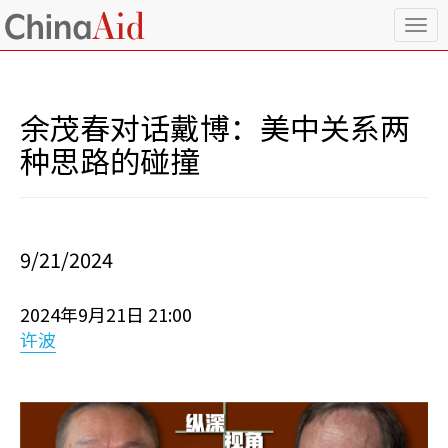
T
o
g
g
l
余茂春对话戴博：美中关系两
e
n
种思路的碰撞
a
v
i
g
a
9/21/2024
t
i
o
2024年9月21日 21:00
n
许波