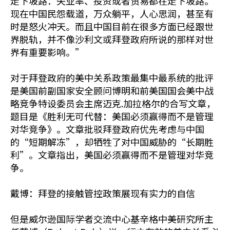
走下坡路：失业率、投资或者贸易都在走下坡路。
现在中国民怨载道，万众躺平，人心思润，甚至有
时是怒火冲天。而且中国目前在很多方面已经跟世
界脱轨，并不像沙利文或拜登政府所说的那样对世
界有重要影响。”
对于拜登政府的美中关系政策最集中最系统的批评
是美国前副国家安全顾问博明和前美国国会美中战
略竞争特设委员会主席迈克.加拉格尔的合写文章，
题目是《胜利无可代替：美国必须赢得而不是管理
对华竞争》。文章批驳拜登政府优先考虑与中国
的“短期解冻”，却牺牲了对中国威胁的“长期胜
利”。文章指出，美国必须赢得而不是管理对华竞
争。
戴博：拜登的接触管控政策展现有实力的自信
但是威尔逊国际学者交流中心基辛格中美研究所主