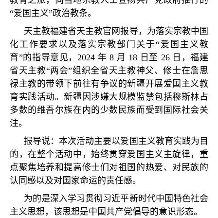
教育之旅，向当地宗教人士宣扬共产党政府推行的
“
爱国主义
”
政治教条。
天主教福建省天主教官网报导，为落实宗教中国
化工作要求以及落实宗教部门关于
“
爱国主义教
育
”
的指导意见，
2024
年
8
月
18
日至
26
日，福建
省天主教
“
两会
”
组织全省天主教神父、修士在詹思
禄主教的带领下前往有争议的新疆开展爱国主义教
育实践活动。新疆因涉嫌大规模监禁包括穆斯林占
多数的维吾尔族在内的少数民族而受到国际社会关
注。
报导说：本次活动主要以爱国主义教育实践为目
的，在整个活动中，始终贯穿爱国主义主旋律，重
点聚焦培养和提高修士们对祖国的热爱、对民族的
认同感以及对国家命运的责任感。
为的是深入学习贯彻习近平新时代中国特色社会
主义思想，该思想是中国共产党倡导的意识形态。