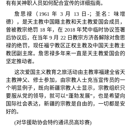
有有关神职人员如何配合宣传的详细指南。
詹思禄（
1961
年
3
月
13
日
-
；圣名：味增
德），是天主教中国籍主教和天主教爱国会成员，
曾被教宗绝罚
18
年，在
2018
年梵中临时协议签署
后协议后，在当年
9
月
22
日教宗方济各解除对詹思
禄的绝罚，现任福宁教区正权主教及中国天主教主
教团副主席。詹思禄多年来一直是天主教爱国会的
坚定推动者。
这次爱国主义教育之旅活动由主教率福建全省天
主教神父、修士参加，由宗教人士充当宣传员的一
个明显例子，既向新疆宗教人士显示，宗教组织只
要服从党的领导，就可以
“
蓬勃发展
”
，也是希望向
国际社会表达，新疆的宗教是自由的，一切都是安
好的。
(
对华援助协会特约通讯员高珍赛
)