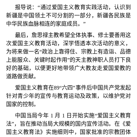
报导说：
“
通过爱国主义教育实践活动，认识到
新疆是中国领土不可分割的一部分，新疆各民族是
中华民族血脉相连的家庭成员。
”
最后，詹思禄主教希望全体执事、修士要善用这
次爱国主义教育活动，深学悟透本次活动的意义，
为将来做一名
“
政治上靠得住、宗教上有造诣、品德
上能服众、关键时起作用
”
的天主教神职人员打下良
好的基础，以便更好地带领广大教友走爱国爱教的
道路做贡献。
爱国主义教育在
89“
六四
”
事件后中国共产党发起
针对青少年的宣传与教育运动及政策，以维护党对
国家的控制。
中国当局今年
1
月
1
日开始实施
“
爱国主义教育
法
”
，旨在推动当局大规模的国内宣传活动。在《爱
国主义教育法》实施细则中，国家批准的宗教团体