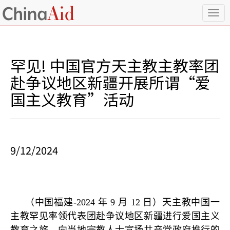
T
o
g
g
l
罕见! 中国官方天主教主教率团
e
n
赴争议地区新疆开展所谓“爱
a
国主义教育”活动
v
i
g
a
t
i
9/12/2024
o
n
（中国福建
-2024
年
9
月
12
日）天主教中国一
主教罕见率领代表团赴争议地区新疆进行爱国主义