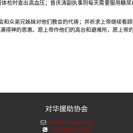
留体检时查出高血压；曾庆涛副执事则每天需要服用糖尿
会和众弟兄姊妹对他们教会的代祷；并祈求上帝继续看顾
且满得神的恩惠。愿上帝作他们的高台和避难所，愿上帝
对华援助协会
info@chinaaid.org
+1(432)689-6985