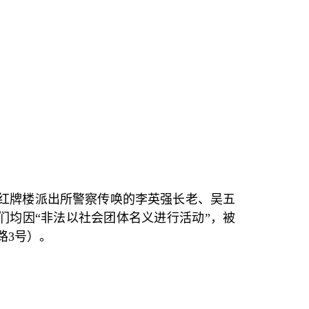
红牌楼派出所警察传唤的李英强长老、吴五
们均因
“
非法以社会团体名义进行活动
”
，被
路
3
号）。