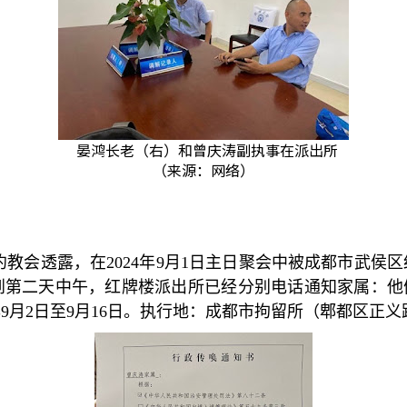
晏鸿长老（右）和曾庆涛副执事在派出所
（来源：网络）
约教会透露，在
2024
年
9
月
1
日主日聚会中被成都市武侯区
到第二天中午，红牌楼派出所已经分别电话通知家属：他
年
9
月
2
日至
9
月
16
日。执行地：成都市拘留所（郫都区正义