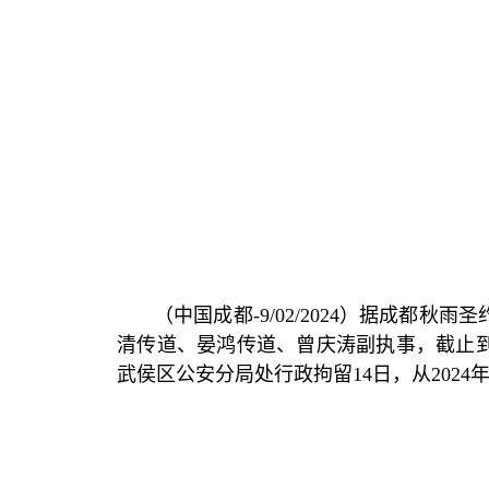
（中国成都
-9/02/2024
）据成都秋雨圣
清传道、晏鸿传道、曾庆涛副执事，截止
武侯区公安分局处行政拘留
14
日，从
2024