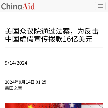
T
o
g
g
l
美国众议院通过法案，为反击
e
n
中国虚假宣传拨款16亿美元
a
v
i
g
a
9/14/2024
t
i
o
n
2024年9月14日 01:25
美国之音