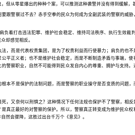
，但从零星爆出的种种个案，可以推测这种袭警并没有得到缓解，
要跟警察过不去？赤手空拳的民众为何成为全副武装的警察的威胁
肩负着打击违法犯罪、维护社会稳定、维持司法秩序、执行生效裁判
民众却感觉相反。
法，而是代表权贵集团，是为了权贵利益而行使暴力；肩负的也不
求公平正义者；也不是维护社会稳定，而是不断制造矛盾与事端，使
此的警察职业，自然不可能得到民众发自内心的尊重、拥护与支持。
根本不是保护的法制问题，而是警察的职业操守是否变质的问题，
死，又奈何以刑惧之？这种情况下任何法规也保护不了警察，相反
才是真正最好的对警察的保护。所以，警察真正转变成为维护民众权
件自然会骤降，这胜过出台千万个《意见》。