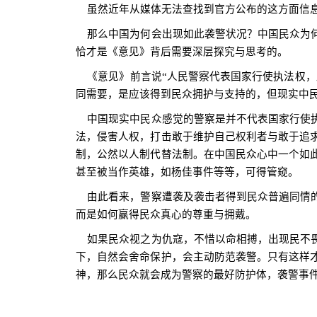
虽然近年从媒体无法查找到官方公布的这方面信息
那么中国为何会出现如此袭警状况？中国民众为何
恰才是《意见》背后需要深层探究与思考的。
《意见》前言说“人民警察代表国家行使执法权，
同需要，是应该得到民众拥护与支持的，但现实中
中国现实中民众感觉的警察是并不代表国家行使执
法，侵害人权，打击敢于维护自己权利者与敢于追
制，公然以人制代替法制。在中国民众心中一个如
甚至被当作英雄，如杨佳事件等等，可得管窥。
由此看来，警察遭袭及袭击者得到民众普遍同情的
而是如何赢得民众真心的尊重与拥戴。
如果民众视之为仇寇，不惜以命相搏，出现民不畏
下，自然会舍命保护，会主动防范袭警。只有这样
神，那么民众就会成为警察的最好防护体，袭警事