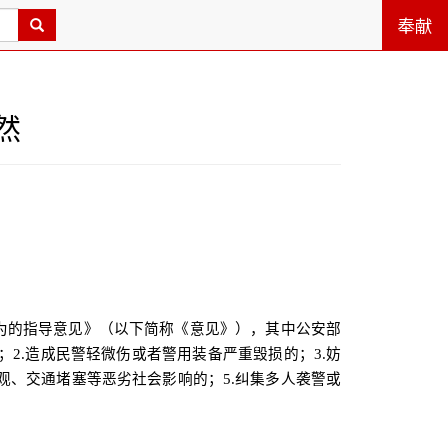
奉献
然
为的指导意见》（以下简称《意见》），其中公安部
；
2.
造成民警轻微伤或者警用装备严重毁损的；
3.
妨
观、交通堵塞等恶劣社会影响的；
5.
纠集多人袭警或