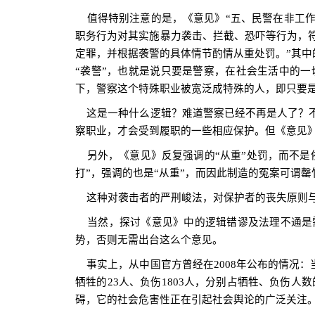
值得特别注意的是，《意见》“五、民警在非工作
职务行为对其实施暴力袭击、拦截、恐吓等行为，
定罪，并根据袭警的具体情节酌情从重处罚。”其中
“袭警”，也就是说只要是警察，在社会生活中的
下，警察这个特殊职业被宽泛成特殊的人，即只要
这是一种什么逻辑？难道警察已经不再是人了？不
察职业，才会受到履职的一些相应保护。但《意见
另外，《意见》反复强调的“从重”处罚，而不是
打”，强调的也是“从重”，而因此制造的冤案可谓
这种对袭击者的严刑峻法，对保护者的丧失原则与
当然，探讨《意见》中的逻辑错谬及法理不通是需
势，否则无需出台这么个意见。
事实上，从中国官方曾经在
2008
年公布的情况：
牺牲的
23
人、负伤
1803
人，分别占牺牲、负伤人数
碍，它的社会危害性正在引起社会舆论的广泛关注