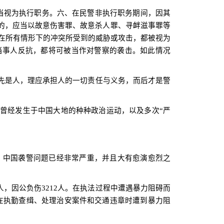
当视为执行职务。六、在民警非执行职务期间，因其
的，应当以故意伤害罪、故意杀人罪、寻衅滋事罪等
警在所有情形下的冲突所受到的威胁或攻击，都被视为
当事人反抗，都将可被当作对警察的袭击。如此情况
先是人，理应承担人的一切责任与义务，而后才是警
曾经发生于中国大地的种种政治运动，以及多次“严
，中国袭警问题已经非常严重，并且大有愈演愈烈之
人，因公负伤
3212
人。在执法过程中遭遇暴力阻碍而
在执勤查缉、处理治安案件和交通违章时遭到暴力阻