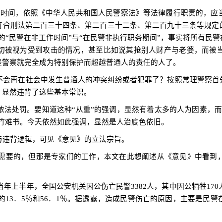
时间，依照《中华人民共和国人民警察法》等法律履行职责的，应
符合刑法第二百三十四条、第二百三十二条、第二百九十三条等规定
的“民警在非工作时间”与“在民警非执行职务期间”，事实将所有民
一切被视为受到攻击的情况，甚至比如说其抢别人财产与老婆，而被
是警察就完全成为特别保护而超越普通人的责任的人了。
会再在社会中发生普通人的冲突纠纷或者犯罪了？按照常理警察首
》显然违背了这些基本常识。
依法处罚。要知道这种“从重”的强调，显然有着太多的人为因素，而
罄竹难书。今天依然如此强调，显然是人治底色依旧。
违背逻辑，可见《意见》的立法宗旨。
要的，但那是专家们的工作，本文在此想阐述从《意见》中看到
当年上半年，全国公安机关因公伤亡民警
3382
人，其中因公牺牲
170
的
13
．
5
％和
56
．
1
％。据透露，造成民警伤亡的原因，主要是民警
。