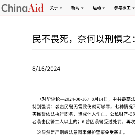
关于
新闻
运动
参与事工
民不畏死，奈何以刑惧之
8/16/2024
（对华评论—
2024-08-16
）
8
月
14
日，中共最高
特别强调：袭击民警无需致伤就可够罪，七种情况
害民警依法执行职务，造成他人伤亡、公私财产损
者袭击民警二人以上的；
6.
曾因袭警受过处罚，再
这显然是严刑峻法意图来保护警察免受袭击。