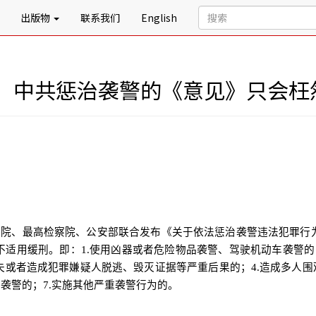
出版物
联系我们
English
：中共惩治袭警的《意见》只会枉
法院、最高检察院、公安部联合发布《关于依法惩治袭警违法犯罪行
不适用缓刑。即：
1.
使用凶器或者危险物品袭警、驾驶机动车袭警的
失或者造成犯罪嫌疑人脱逃、毁灭证据等严重后果的；
4.
造成多人围
次袭警的；
7.
实施其他严重袭警行为的。