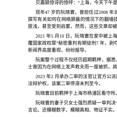
贝震颖惊讶的惊呼：
“
上海，今天下午
现年
47
岁的阮晓寰，曾担任过
2008
年
撰写有关如何在网络屏蔽的情况下的翻墙
匪浅，甚至受到启蒙。然而，这些文章却
2021
年
5
月
10
日，阮晓寰在家中被上
覆国家政权罪
”
秘密重判有期徒刑
7
年，剥
新闻界高度重视，纷纷报导。
阮案整个过程不仅经历超期羁押，据悉
士曾因为在网络上发声救夫而一度被抓，
2023
年
2
月承办二审的法官让官方公派
法辩护权，该案二审停滞未判至今。
阮晓寰目前羁押于上海市杨浦区看守所
阮晓寰的妻子贝女士强烈质疑一审判决
言论。还模糊数字、模糊真相、物证不实