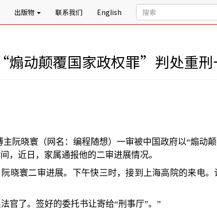
出版物
联系我们
English
“煽动颠覆国家政权罪”判处重刑
博主阮晓寰（网名：编程随想）一审被中国政府以
“
煽动颠
时间，近日，家属通报他的二审进展情况。
：阮晓寰二审进展。下午快三时，接到上海高院的来电。
换法官了。签好的委托书让寄给
“
刑事厅
”
。
”