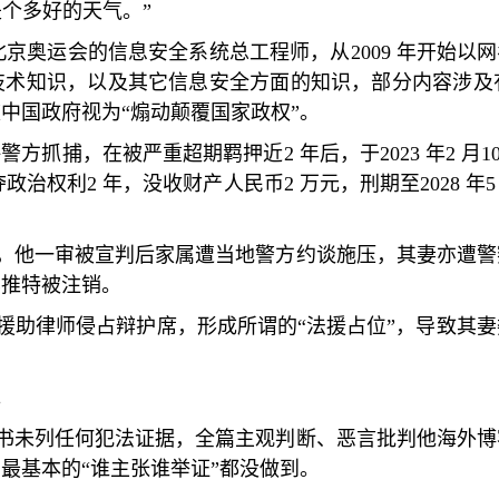
是个多好的天气。
”
北京奥运会的信息安全系统总工程师，从
2009
年开始以网
技术知识，以及其它信息安全方面的知识，部分内容涉及
被中国政府视为
“
煽动颠覆国家政权
”
。
海警方抓捕，在被严重超期羁押近
2
年后，于
2023
年
2
月
1
夺政治权利
2
年，没收财产人民币
2
万元，刑期至
2028
年
，他一审被宣判后家属遭当地警方约谈施压，其妻亦遭警
其推特被注销。
援助律师侵占辩护席，形成所谓的
“
法援占位
”
，导致其妻
。
书未列任何犯法证据，全篇主观判断、恶言批判他海外博
。最基本的
“
谁主张谁举证
”
都没做到。