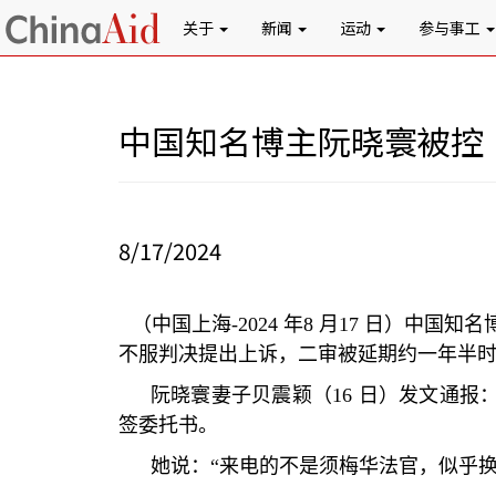
关于
新闻
运动
参与事工
中国知名博主阮晓寰被控
8/17/2024
（中国上海
-2024
年
8
月
17
日）中国知名
不服判决提出上诉，二审被延期约一年半
阮晓寰妻子贝震颖（
16
日）发文通报
签委托书。
她说：
“
来电的不是须梅华法官，似乎