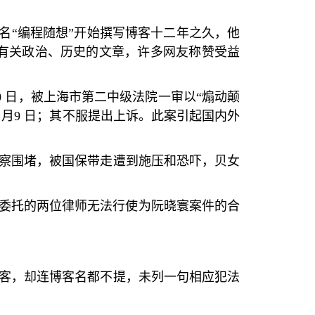
名
“
编程随想
”
开始撰写博客十二年之久，他
有关政治、历史的文章，许多网友称赞受益
0
日，被上海市第二中级法院一审以
“
煽动颠
5
月
9
日；其不服提出上诉。此案引起国内外
察围堵，被国保带走遭到施压和恐吓，贝女
委托的两位律师无法行使为阮晓寰案件的合
客，却连博客名都不提，未列一句相应犯法