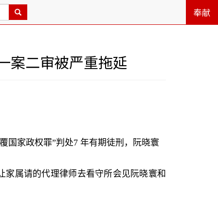
奉献
一案二审被严重拖延
覆国家政权罪
”
判处
7
年有期徒刑，阮晓寰
让家属请的代理律师去看守所会见阮晓寰和