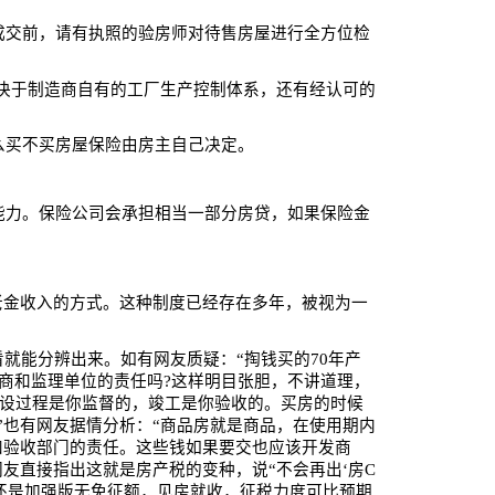
成交前，请有执照的验房师对待售房屋进行全方位检
决于制造商自有的工厂生产控制体系，还有经认可的
么买不买房屋保险由房主自己决定。
能力。保险公司会承担相当一部分房贷，如果保险金
老金收入的方式。
这种制度已经存在多年，被视为一
看就能分辨出来。如有网友质疑：“掏钱买的
70
年产
商和监理单位的责任吗
?
这样明目张胆，不讲道理，
设过程是你监督的，竣工是你验收的。买房的时候
”也有网友据情分析：“商品房就是商品，在使用期内
和验收部门的责任。这些钱如果要交也应该开发商
网友直接指出这就是房产税的变种，说“不会再出‘房
C
还是加强版无免征额，见房就收，征税力度可比预期