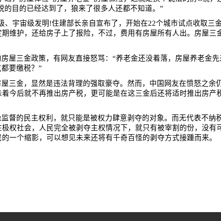
税的目的已经达到了，狼来了很多人还都不知道。”
级、宇宙级发明
!
住建部长亲自宣布了，开始在
22
个城市试点收取三
定期维护，还给房子上了报险，不过，费用有房屋所有人出。房屋三
房屋三金政策，有网友直接怒骂：“养老金还没着落，房屋养老金先
都要缴税？”
房屋三金，显然是违法背理的强取豪夺。然而，中国网友在愤怒之余
味着今后就不再推出房产税，更可能是在这三金后还将适时推出房产
免监督的民主权利，就只能是被权力肆意剥夺的对象。而无代表不纳
在极权社会，人民完全被剥夺主权情况下，就只有被宰割的份，没有
民的一个缩影，可以想见未来还将有千奇百怪的剥夺方式接踵而来。