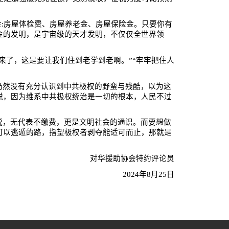
金
:
房屋体检费、房屋养老金、房屋保险金。只要你有
金的发明，是宇宙级的天才发明，不仅仅全世界领
来了，这是要让我们住到老学到老啊。”“牢牢把住人
仍然没有充分认识到中共极权的野蛮与残酷，以为这
税，因为维系中共极权统治是一切的根本，人民不过
税，无代表不缴费，更是文明社会的通识。而要想做
可以逃遁的路，指望极权者剥夺能适可而止，那就是
对华援助协会特约评论员
2024
年
8
月
25
日