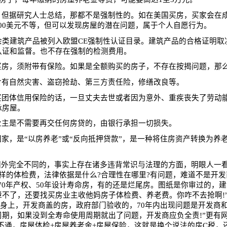
，但据研究人士总结，那都不是强制性的。如在美国买房，买家会在
00
美元不等，但可以发现房屋的潜在问题，属于个人自愿行为。
余类建筑产品被列入欧盟
CE
强制性认证目录。建筑产品的合格证明取
认证和监督。也不存在强制的检测费用
。
买房，须附带有保险。如果是全额购买的房子，不存在按揭问题，那
含有自然灾害、盗窃抢劫、第三方责任险，修缮改良等。
买团体信用保险的话，一旦丈夫去世或者因为意外、重疾丧失了劳动
承房屋。
业主是不需要再交任何房贷的，由银行承担一切损失。
国家，是
“
以房养老
”
或
“
反向抵押贷款
”
，是一种将住房资产转换为养
国外完全不同的，事实上存在诸多违背常识与法理的方面，明眼人一
样的体检费，法律依据是什么
?
合理性在哪里
?
有问题，难道不是开发
70
年产权、
50
年设计寿命房，有的还是烂尾房。图纸是你审过的，建
障不了，还要找买房业主收他妈房子体检费、养老费。你咋不去抢啊
!
身上，开发商盖的房，政府部门验收的，
70
年内出现问题是开发商
周期，如果没到全寿命使用周期就出了问题，开发商应负全责
!
”更有
不通，房屋体检
+
房屋养老金
+
房屋保险，这就是换个说法的房
C
税，