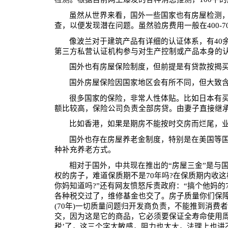
虽然从世界来看，国外一些国家也有房屋检测
查，以便发现潜在问题。虽然验房费用一般在
400-7
像波兰对于建筑产品有详细的认证体系，有
40
第三方私营认证机构参与对生产控制或产品本身的
国外也有房屋保险制度，但前提是有贷款按揭
国外房屋保险因国家地区会有所不同，但大致
很多国家的保险，非常人性体贴。比如日本有
额比较高，保险公司负责全部房贷。由妻子直接继
比如香港，如果是期房不能按时交房而烂尾，
国外也存在房屋养老金制度，特别是在
美国等
种补充养老方式。
相对于国外，中共现在推出的“房屋三金”是与
权的房子，难道保质期不是
70
年吗
?
在保质期内收这
你妈知道吗
?
”还有网友愤怒斥责政府：“搞个他妈的
各种税交过了，维修基金也交了。房子质量你们保
(70
年
)
一切质量问题归开发商负责，不能推到消费者
交，因为这是它的商品，它必须要保证全寿命使用
税’了，这三个字太敏感，阻力也太大，法理上也讲