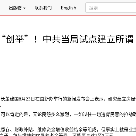
出版物
联系我们
English
“创举”！中共当局试点建立所谓
部长董建国
8
月
23
日在国新办举行的新闻发布会上表示，研究建立房屋
。
，可以肯定的是，无论民怨多么激烈，一如过往一切违背民意的抢劫
主缴存、财政补贴、维修资金增值收益结余等组成，但事实上就是业
房子，每年缴纳的房屋养老金等费，可能要高达
1
至
3
万元。