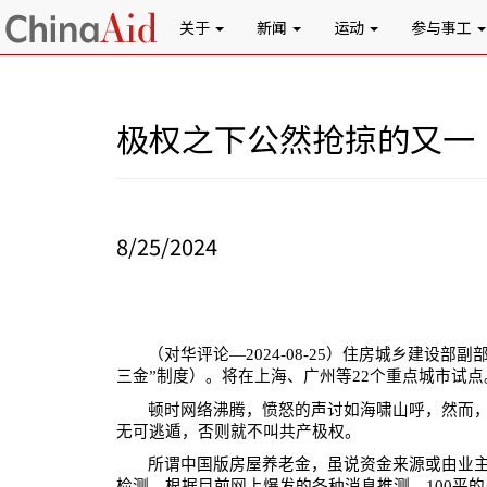
关于
新闻
运动
参与事工
极权之下公然抢掠的又一
8/25/2024
（对华评论—
2024-08-25
）住房城乡建设部副
三金”制度）。将在上海、广州等
22
个重点城市试点
顿时网络沸腾，愤怒的声讨如海啸山呼，然而
无可逃遁，否则就不叫共产极权。
所谓中国版房屋养老金，虽说资金来源或由业
检测。根据目前网上爆发的各种消息推测，
100
平的