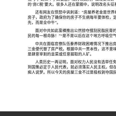
的‘房
C
税’要大。很多人还在蒙圈中，说明改名头征
还有网友在愤怒中讽刺道：“房屋养老金是世界
房子，政府为了确保你的房子不生病每年要体检，
先，而是全中牛”。
面对中共如此蛮横推出公然掠夺搜刮民脂民膏的
民的每一根命脉！”“是不是以后在这个地方呼吸空气
中共在面临官僚队伍豢养财政困难情况下推出
三金便代替了房产税。根据中共一贯本性，这不意
是肆意宰割的韭菜或任意掘取的人矿。
人类历史一再证明，面对权力人民没有选举任
到国策必定于人民代表，就必须落实人民主权。但
痴人说梦。所以今天的房屋三金不过是极权剥夺国