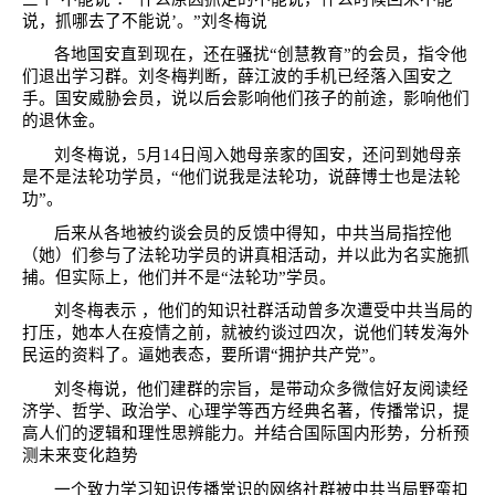
说，抓哪去了不能说
’
。
”
刘冬梅说
各地国安直到现在，还在骚扰“创慧教育”的会员，指令他
们退出学习群。刘冬梅判断，薛江波的手机已经落入国安之
手。国安威胁会员，说以后会影响他们孩子的前途，影响他们
的退休金。
刘冬梅说，
5
月
14
日闯入她母亲家的国安，还问到她母亲
是不是法轮功学员，
“
他们说我是法轮功，说薛博士也是法轮
功
”
。
后来从各地被约谈会员的反馈中得知，中共当局指控他
（她）们参与了法轮功学员的讲真相活动，并以此为名实施抓
捕。但实际上，他们并不是
“
法轮功
”
学员。
刘冬梅表示 ，他们的知识社群活动曾多次遭受中共当局的
打压，她本人在疫情之前，就被约谈过四次，说他们转发海外
民运的资料了。逼她表态，要所谓
“
拥护共产党
”
。
刘冬梅说，他们建群的宗旨，是带动众多微信好友阅读经
济学、哲学、政治学、心理学等西方经典名著，传播常识，提
高人们的逻辑和理性思辨能力。并结合国际国内形势，分析预
测未来变化趋势
一个致力学习知识传播常识的网络社群被中共当局野蛮扣