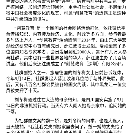
至会员的亲人也被警告将受“连坐”。结合当前中共当局进一步
严控网络，加剧迫害信仰团体，重拳打压公民社会，不遗余力
将中国社会极度沙化的现实，可见“创慧教育”的遭遇正是这种
中共升级镇压的讯号。
“创慧教育”是一个民间的社会网络活动群体，依托微信平
台传播知识，内容涉及经济、文化、时政等多方面，参与者最
多时达上万人。
“
创慧教育
”
活动始创于
2014
年，由山东大学宏
观经济研究中心首席研究员、薛江波博士发起。活动聚集了多
位国内知名专家学者，会员发展到近
2000
人，累计有几万人参
与社群，其中也有一些世界各地的华人。薛江波主办了几百场
讲座。他们后来还注册成立了
“
创慧教育（深圳）有限公司
”
。
社群创始人之一、旅居德国的刘冬梅女士日前告诉媒体，
今年
5
月
14
日，社群发起人薛江波和几位助手与外界失联，此
后，又有几百名社群会员被各地国安约谈，其中黑龙江一位会
员被关押了十天。
刘冬梅通过住在大连的母亲得知，是四川国安实施了
5
月
14
日的非法抓捕行动。当天有六人闯入她母亲家中，追问她的
下落。
为社群做文案的魏一娇，是刘冬梅的同学，也是大连人，
当天被捕。
“
我让我丈夫到她家里去问了。魏一娇的丈夫给了
三个
‘
不能说
’
：
‘
什么原因抓走的不能说，什么时候回来不能