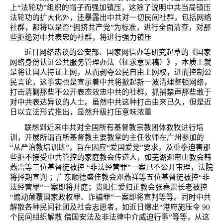
上“法轮功”组织的帽子而强加镇压，这除了说明中共当局镇压
法轮功的扩大化外，还暴露出中共对一切民间社群，包括网络
社群，都将以是否“拥挤共产党”为标准，进行全面清查，对那
些拒绝对中共表忠的社群，将进行强力镇压
近日网络热议的公安部、国家网信办等研究起草的《国家
网络身份认证公共服务管理办法（征求意见稿）》，本质上就
是将让国人持证上网，从而剥夺公民自由上网权，进而控制公
民言论，这事实也是宣示着中共将掀起新一波清理整顿网络，
打击清剿那些不公开表态效忠中共的社群，抓捕禁声那些敢于
对中共表达异议的人士。虽然中共这种打击由来已久，但是近
日以立法形式推出，显然升级打压意味浓重
联想到近来中共对全国所有基督教宗教团体教牧进行培
训，开展所谓百所基督教主要教堂的主任牧师在广州参加的
“从严治教培训班”，旨在因应“爱国爱党”要求，及重拳迫害那
些拒不接受中共管控的家庭教会传道人，如芜湖迦密山教会韩
燕雷等三位基督徒被控 “非法经营罪”一案已不公开审理，法院
将择期宣判 ；广东顺德盛佳教会邓燕祥等五位基督徒被控“非
法经营罪”一案即将开庭；贵阳仁爱归正教会张春雷长老被控
“煽动颠覆国家政权罪、诈骗罪”一案即将宣判等等。同时中共
解散各种民间社团及社会志愿者，如近日爆出“港府施压令
90
个民间组织解散 借国安法及非法律中介威迫行事”等等，从这