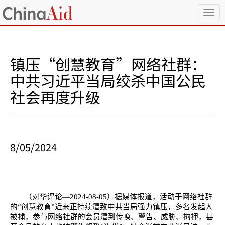
T
o
g
g
l
镇压“创慧教育”网络社群：
e
n
中共习近平当局绞杀中国公民
a
社会再度升级
v
i
g
a
t
i
8/05/2024
o
n
（对华评论—
2024-08-05
）据媒体报道，活动于网络社群
的“创慧教育”近来正持续遭致中共当局强力镇压，多名发起人
被捕，参与网络社群的会员遭到传唤、警告、威胁、拘押，甚