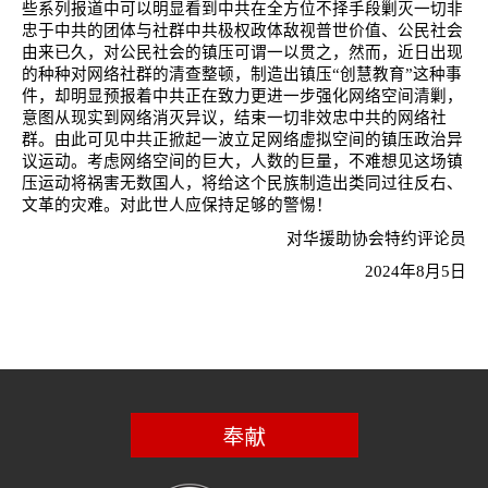
些系列报道中可以明显看到中共在全方位不择手段剿灭一切非
忠于中共的团体与社群中共极权政体敌视普世价值、公民社会
由来已久，对公民社会的镇压可谓一以贯之，然而，近日出现
的种种对网络社群的清查整顿，制造出镇压“创慧教育”这种事
件，却明显预报着中共正在致力更进一步强化网络空间清剿，
意图从现实到网络消灭异议，结束一切非效忠中共的网络社
群。由此可见中共正掀起一波立足网络虚拟空间的镇压政治异
议运动。考虑网络空间的巨大，人数的巨量，不难想见这场镇
压运动将祸害无数国人，将给这个民族制造出类同过往反右、
文革的灾难。对此世人应保持足够的警惕！
对华援助协会特约评论员
2024
年
8
月
5
日
奉献