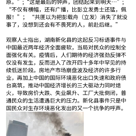
原。”;“这是最后的钟声，团结起来到明天…”;
“不仅有横幅，还有广播，比彭立发勇士还猛，佩
服！”； “共匪以为把彭载舟（立发）消失了就没
事了，没想到还会有不畏死的人，前赴后继。”
观察人士指出，湖南新化县的这起反习标语事件与
中国最近两年经济全面疲软，当局对民众的控制全
面强化有关。疫情后，人们期待的经济强劲反弹不
仅没有发生，反而进入了改开四十多年中罕见的持
续低迷阶段。房地产市场崩盘波及经济的许多行
业，再加上中国的国际环境恶化出口失速和政府债
台高筑，推动中国经济增长的三大驱动力同时熄
火，导致房价大跌、失业飙升、工厂大批倒闭，普
通民众的生活遭遇巨大的压力。新化县事件只是中
国民众对生存环境恶化发出的又一个抗争的呼声。