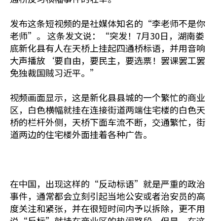
发布这条短视频的是社媒体知名的“李老师不是你
老师”。 这条发文说：“突发！7月30日，湖南娄
底新化县有人在天桥上挂起四通桥标语，并用音响
大声播放‘要自由，要民主，要选票！罢课罢工罢
免独裁国贼习近平。”
视频画面显示，这是新化县县城的一个繁忙的商业
区，白色横幅就挂在连接街道两端住宅楼的白色天
桥的栏杆外侧，天桥下面车流不断，交通繁忙，街
道两边的住宅楼外面挂着各种广告。
在中国，出现这样的“反动标语”就是严重的政治
事件，通常都会立刻引起当地公安或者治安员的高
度关注和紧张，并在很短时间内予以拆除，更不用
说“反标”就挂在商业区的热闹路段。但是，在这