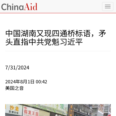
T
o
g
g
l
中国湖南又现四通桥标语，矛
e
n
头直指中共党魁习近平
a
v
i
g
a
7/31/2024
t
i
o
2024年8月1日 00:42
n
美国之音