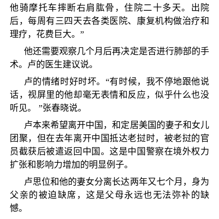
他骑摩托车摔断右肩肱骨，住院二十多天。出院
后，每周有三四天去各类医院、康复机构做治疗和
理疗，花费巨大。
”
他还需要观察几个月后再决定是否进行肺部的手
术。卢的医生建议说。
卢的情绪时好时坏。
“
有时候，我不停地跟他说
话，视屏里的他却毫无表情和反应，似乎什么也没
听见。
”
张春晓说。
卢本来希望离开中国，和定居美国的妻子和女儿
团聚，但在去年离开中国抵达老挝时，被老挝的官
员截获后被遣返回中国。这是中国警察在境外权力
扩张和影响力增加的明显例子。
卢思位和他的妻女分离长达两年又七个月，身为
父亲的被迫缺席，这是父母永远也无法弥补的缺
憾。