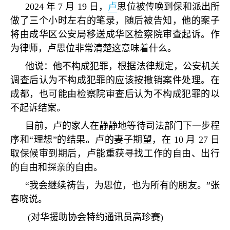
2024
年
7
月
19
日，
卢
思位被传唤到保和派出所
做了三个小时左右的笔录，随后被告知，他的案子
将由成华区公安局移送成华区检察院审查起诉。作
为律师，卢思位非常清楚这意味着什么。
他说：他不构成犯罪，根据法律规定，公安机关
调查后认为不构成犯罪的应该按撤销案件处理。在
成都，也可能由检察院审查后认为不构成犯罪的以
不起诉结案。
目前，卢的家人在静静地等待司法部门下一步程
序和
“
理想
”
的结果。卢的妻子期望，在
10
月
27
日
取保候审到期后，卢能重获寻找工作的自由、出行
的自由和探亲的自由。
“
我会继续祷告，为思位，也为所有的朋友。
”
张
春晓说。
(
对华援助协会特约通讯员高珍赛
)