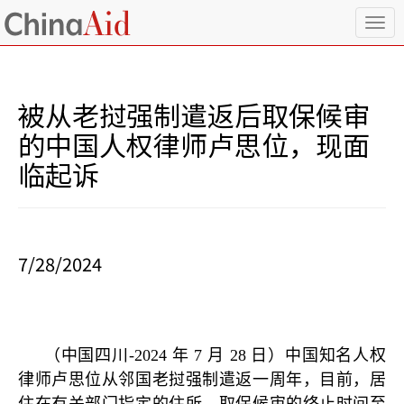
T
o
g
g
l
被从老挝强制遣返后取保候审
e
n
的中国人权律师卢思位，现面
a
临起诉
v
i
g
a
t
i
7/28/2024
o
n
（中国四川
-2024
年
7
月
28
日）中国知名人权
律师卢思位从邻国老挝强制遣返一周年，目前，居