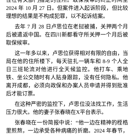
住在有关部门指定的住所。取保候审的终止时间至
2024
年
10
月
27
日。但案件进入起诉阶段，但比较
理想的结果是不构成犯罪，以不起诉结案。
去年
7
月
28
日卢思位在老挝被捕，关押两个月
后被遣返中国。在四川新都看守所关押一个月后被
取保候审。
这一年多以来，卢思位获得相对有限的自由，当
局在他的住所楼下，每天驻扎一辆车和
8-9
个人全
日三班轮流对他进行全天候监控。他打车、乘地
铁、坐公交随时有人贴身跟踪，没有任何隐私。他
离开成都，必须向政保和办案人员申请并得到批准
后才能订票。
在这种严密的监控下，卢思位没法找工作，生活
压力很大。他的妻子张春晓在
X
平台表示。
张春晓在一份简报中说：
“
他一边在精神的桎梏
里煎熬，一边承受各种病痛的折磨。
2024
年春节，