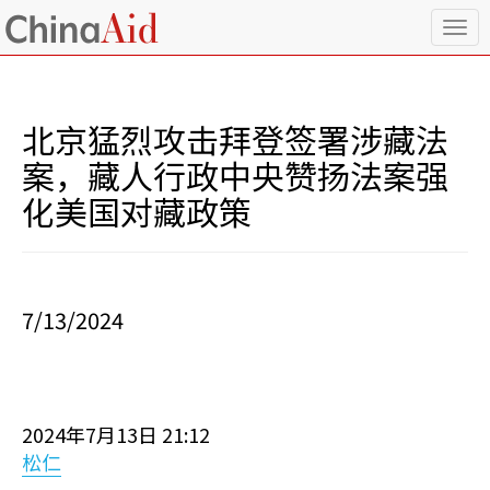
T
o
g
g
l
北京猛烈攻击拜登签署涉藏法
e
n
案，藏人行政中央赞扬法案强
a
化美国对藏政策
v
i
g
a
t
i
7/13/2024
o
n
2024年7月13日 21:12
松仁