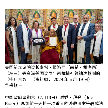
美国前众议院议长南希·佩洛西（南希·佩洛西）
（左三）等资深美国议员与西藏精神领袖达赖喇嘛
（中）合影。（资料照， 2024 年 6 月 19 日）
华盛顿 —
中国政府星期六（7月13日）对乔·拜登（Joe
Biden）总统前一天将一项重大的涉藏法案签署成法