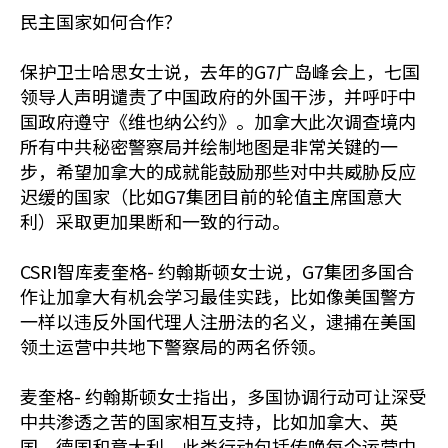
民主国家如何合作？
保护卫士哈思女士说，去年的G7广岛峰会上，七国
领导人声明谴责了中国政府的外国干涉，并呼吁中
国政府遵守《维也纳公约》。加拿大此次调查境内
所有中共秘密警察局并绘制地图是非常关键的一
步，希望加拿大的成就能鼓励那些对中共威胁反应
迟缓的国家（比如G7集团目前的轮值主席国意大
利）采取更加果断和一致的行动。
CSRI智库麦奎格- 约翰斯顿女士说，G7集团多国合
作让加拿大有机会学习最佳实践，比如像美国警方
一样以违反外国代理人注册法的名义，逮捕在美国
领土运营中共地下警察局的两名侨领。
麦奎格- 约翰斯顿女士指出，多国协调行动可让深受
中共渗透之苦的国家相互支持，比如加拿大、英
国、德国和意大利。此类行动包括传唤每个运营中