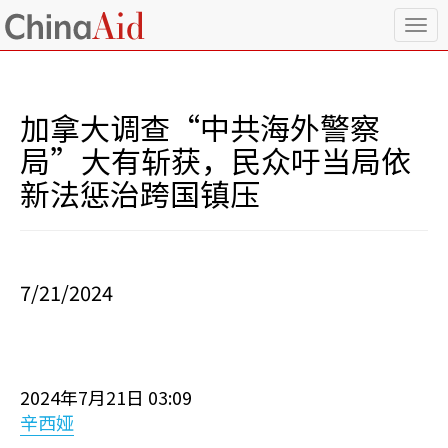
T
o
g
g
l
加拿大调查“中共海外警察
e
n
局”大有斩获，民众吁当局依
a
新法惩治跨国镇压
v
i
g
a
t
i
7/21/2024
o
n
2024年7月21日 03:09
辛西娅