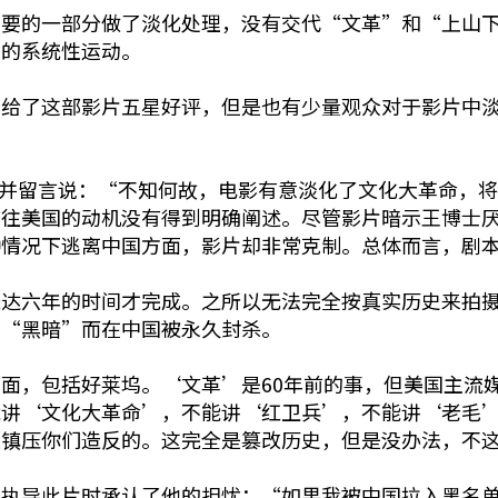
重要的一部分做了淡化处理，没有交代“文革”和“上山
动的系统性运动。
众给了这部影片五星好评，但是也有少量观众对于影片中
了一星并留言说：“不知何故，电影有意淡化了文化大革命
前往美国的动机没有得到明确阐述。尽管影片暗示王博士
种情况下逃离中国方面，影片却非常克制。总体而言，剧
长达六年的时间才完成。之所以无法完全按真实历史来拍
的“黑暗”而在中国被永久封杀。
面，包括好莱坞。‘文革’是60年前的事，但美国主流媒
能讲‘文化大革命’，不能讲‘红卫兵’，不能讲‘老毛
是镇压你们造反的。这完全是篡改历史，但是没办法，不
绝执导此片时承认了他的担忧：“如果我被中国拉入黑名