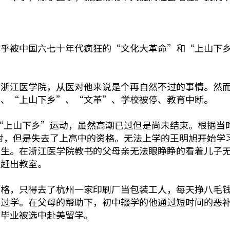
几乎被中国六七十年代疯狂的“文化大革命”和“上山下
浙江医学院，从医对他来说是个再自然不过的事情。然而，
动、“上山下乡”、“文革”、学校被停、教育中断。
动的“上山下乡”运动，虽然高潮已过但是尚未结束。根据当
村，但是失去了上高中的资格。无法上学的王明旭开始学
生。在浙江医学院教书的父母亲无法眼睁睁的看着儿子无所
被赶出教室。
格，只得去了杭州一家印刷厂当包装工人，每天挣八毛钱。
上过学。在父母的帮助下，初中辍学的他通过短时间的恶
年毕业被选中赴美留学。