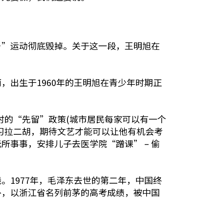
乡”运动彻底毁掉。关于这一段，王明旭在
出生于1960年的王明旭在青少年时期正
时的“先留”政策(城市居民每家可以有一个
习拉二胡，期待文艺才能可以让他有机会考
事事，安排儿子去医学院“蹭课” – 偷
1977年，毛泽东去世的第二年，中国终
补，以浙江省名列前茅的高考成绩，被中国