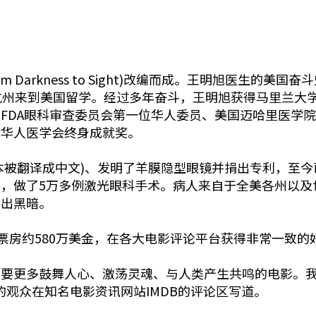
Darkness to Sight)改编而成。王明旭医生的美国
杭州来到美国留学。经过多年奋斗，王明旭获得马里兰大
FDA眼科审查委员会第一位华人委员、美国迈哈里医学
国华人医学会终身成就奖。
(7本被翻译成中文)、发明了羊膜隐型眼镜并捐出专利，至
，做了5万多例激光眼科手术。病人来自于全美各州以及
走出黑暗。
票房约580万美金，在各大电影评论平台获得非常一致的
需要更多鼓舞人心、激荡灵魂、与人类产生共鸣的电影。
illo”的观众在知名电影资讯网站IMDB的评论区写道。