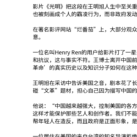
影片《光明》把这段在王明旭人生中至关
也被刻画成个人的霸凌行为，而非政府发
在著名影评网站“烂番茄”上，大部分观
意。
一位名叫Henry Ren的用户给影片打
和抗议，这与事实不符。王博士离开中国
革命’的真实历史以及知识分子如何在这
王明旭在采访中告诉美国之音，剧本花了
碰“文革”题材，担心自己因为描写中国
他说：“中国越来越强大，控制美国的各方
这样才能保护那些艺人和创作者。我们不
帮年轻人在造反，而且政府是正面形象，
一位居住在美国的来自台湾的知名导演拒