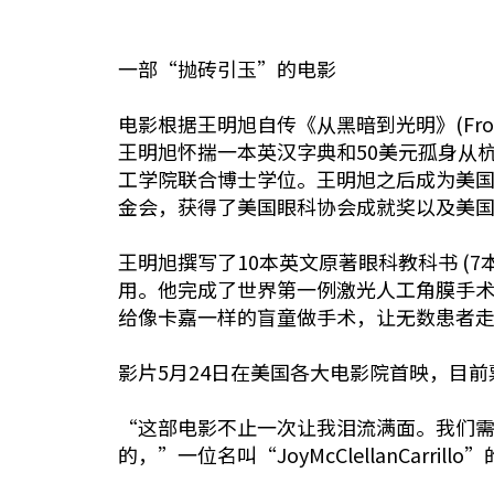
一部“抛砖引玉”的电影
电影根据王明旭自传《从黑暗到光明》(From 
王明旭怀揣一本英汉字典和50美元孤身从
工学院联合博士学位。王明旭之后成为美国
金会，获得了美国眼科协会成就奖以及美
王明旭撰写了10本英文原著眼科教科书 
用。他完成了世界第一例激光人工角膜手术
给像卡嘉一样的盲童做手术，让无数患者
影片5月24日在美国各大电影院首映，目前
“这部电影不止一次让我泪流满面。我们
的，”一位名叫“JoyMcClellanCarr