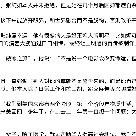
面。张纯如本人并未拒绝，但是她在几个月后因抑郁症自
人接下来能放开眼界，和世界融合而不是脱钩，否则改革
属幸运：他有很多病人是好莱坞大牌明星，比如妮可·基德曼(
医术赞不绝口的演艺大腕通过口口相传，最终让王明旭的自传被
的“破冰之旅”。他说：“不是说一个电影会改变命运，
并且一直强调“别人对你的尊敬不是施舍来的，而是你自
贡献。他本人除了日常工作和拉二胡、跳交际舞等兴趣爱
：“我们到美国来都有两个阶段。第一个阶段是物质生活
我来美国四十多年了，在过去二十年我一直想一个问题：
这一辈子，除了医学，就是帮助华人提高社会地位。我们