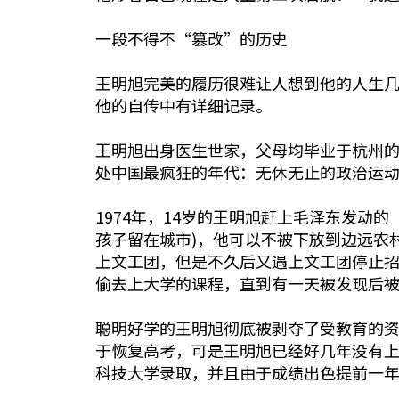
一段不得不“篡改”的历史
王明旭完美的履历很难让人想到他的人生
他的自传中有详细记录。
王明旭出身医生世家，父母均毕业于杭州的
处中国最疯狂的年代：无休无止的政治运
1974年，14岁的王明旭赶上毛泽东发
孩子留在城市)，他可以不被下放到边远农
上文工团，但是不久后又遇上文工团停止招
偷去上大学的课程，直到有一天被发现后
聪明好学的王明旭彻底被剥夺了受教育的资
于恢复高考，可是王明旭已经好几年没有
科技大学录取，并且由于成绩出色提前一