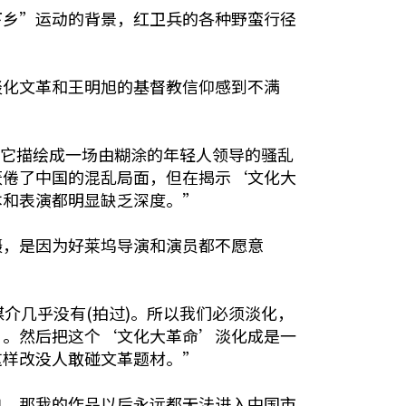
下乡”运动的背景，红卫兵的各种野蛮行径
淡化文革和王明旭的基督教信仰感到不满
，将它描绘成一场由糊涂的年轻人领导的骚乱
厌倦了中国的混乱局面，但在揭示‘文化大
本和表演都明显缺乏深度。”
摄，是因为好莱坞导演和演员都不愿意
介几乎没有(拍过)。所以我们必须淡化，
’。然后把这个‘文化大革命’淡化成是一
这样改没人敢碰文革题材。”
单，那我的作品以后永远都无法进入中国市