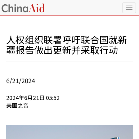
T
o
g
g
l
人权组织联署呼吁联合国就新
e
n
疆报告做出更新并采取行动
a
v
i
g
a
6/21/2024
t
i
o
2024年6月21日 05:52
n
美国之音