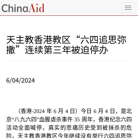
T
o
g
g
l
天主教香港教区“六四追思弥
e
n
撒”连续第三年被迫停办
a
v
i
g
a
6/04/2024
t
i
o
n
（香港
-2024
年
6
月
4
日）今日
6
月
4
日，是北
京
“
八九六四
”
血腥虐杀事件
35
周年，香港纪念六四
活动全面喊停，真实的悲痛历史受到被抹杀的危
险。天主教香港教区今年继续没有举行六四追思弥