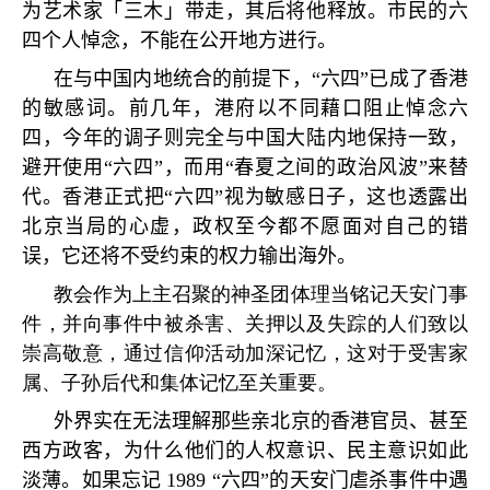
为艺术家「三木」带走，其后将他释放。市民的六
四个人悼念，不能在公开地方进行。
在与中国内地统合的前提下，
“
六四
”
已成了香港
的敏感词。前几年，港府以不同藉口阻止悼念六
四，今年的调子则完全与中国大陆内地保持一致，
避开使用
“
六四
”
，而用
“
春夏之间的政治风波
”
来替
代。香港正式把
“
六四
”
视为敏感日子，这也透露出
北京当局的心虚，政权至今都不愿面对自己的错
误，它还将不受约束的权力输出海外。
教会作为上主召聚的神圣团体理当铭记天安门事
件，并向事件中被杀害、关押以及失踪的人们致以
崇高敬意，通过信仰活动加深记忆，这对于受害家
属、子孙后代和集体记忆至关重要。
外界实在无法理解那些亲北京的香港官员、甚至
西方政客，为什么他们的人权意识、民主意识如此
淡薄。如果忘记
1989 “
六四
”
的天安门虐杀事件中遇