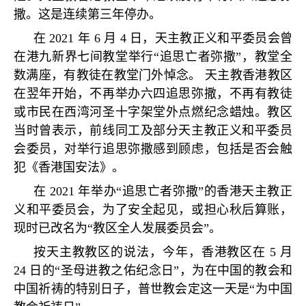
撒。这是连续第三年停办。
在
2021
年
6
月
4
日，天主教正义和平委员会曾
在港九新界七间教堂举行
“
追思亡者弥撒
”
，教堂全
数满座，有教徒在教堂门外悼念。 天主教香港教区
在翌年开始，不再举办六四追思弥撒，不再有教徒
或市民在西湾河圣十字架堂外点燃纪念蜡烛。教区
当时曾表示，前线同工及部分天主教正义和平委员
会委员，对举行追思弥撒感到顾虑，包括是否会触
犯《香港国安法》。
在
2021
年举办
“
追思亡者弥撒
”
的香港天主教正
义和平委员会，为了安全起见，或担心秋后算账，
现时已改名为
“
教区全人发展委员会
”
。
按天主教教区的说法，今年，香港教区在
5
月
24
日的
“
圣母进教之佑纪念日
”
，为在中国的教会和
中国祈祷的特别日子，普世教会定这一天是
“
为中国