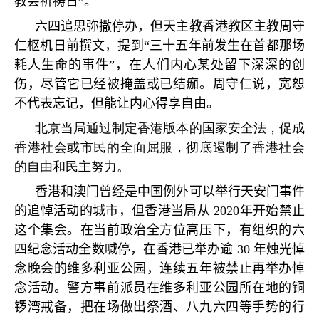
教会祈祷日
”
。
六四追思弥撒停办，但天主教香港教区主教周守
仁枢机日前撰文，提到
“
三十五年前发生在首都那场
耗人生命的事件
”
，在人们内心某处留下深深的创
伤，尽管它已经被掩盖或已结痂。周守仁说，宽恕
不代表忘记，但能让内心得享自由。
北京当局通过制定香港版本的国家安全法，促成
香港社会或市民的全面屈服，彻底遏制了香港社会
的自由和民主努力。
香港和澳门曾经是中国例外可以举行天安门事件
的追悼活动的城市，但香港当局从
2020
年开始禁止
这个集会。在当前政治全方位高压下，有组织的六
四纪念活动全数喊停，在香港已举办逾
30
年烛光悼
念晚会的维多利亚公园，连续五年被禁止再举办悼
念活动。警方事前派员在维多利亚公园所在地的铜
锣湾戒备，把在场做出祭酒、八九六四等手势的行