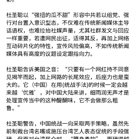
杜圣聪以“强扭的瓜不甜”形容中共若以组党、强
行对台置入意识型态，不仅难在传统新闻媒体主导
话语权，也难拉抬社媒声量，尤其社群发文与回应
一样重要，若遭网民出征，适得其反，再加上网络
互动碎片化的特性，宣传风险偏高，不如传统新闻
媒体具有高度的议题设定跟指向力。
杜圣聪告诉美国之音：“只要有一个网红持不同意
见揭竿而起，加上网路的长尾效应，后座力也是蛮
大的。它（中国）在用(统战手法)的时候一定会越
来越‘优雅’，对中国大陆来讲，细雨润无声才是
处理宣传当中的这种醍醐味，它不会做那么粗
鲁。”
杜圣聪警告，中国统战一向采取两手策略，虽然先
前制裁台湾名嘴或施压台湾艺人表态促统的手段强
硬，但面对台湾民众时，“腰身柔软”，而硬得越