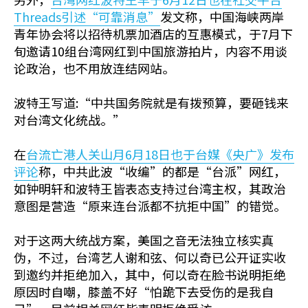
Threads引述“可靠消息”
发文称，中国海峡两岸
青年协会将以招待机票加酒店的互惠模式，于7月下
旬邀请10组台湾网红到中国旅游拍片，内容不用谈
论政治，也不用放连结网站。
波特王写道:“中共国务院就是有拨预算，要砸钱来
对台湾文化统战。”
在
台流亡港人关山月6月18日也于台媒《央广》发布
评论
称，中共此波“收编”的都是“台派”网红，
如钟明轩和波特王皆表态支持过台湾主权，其政治
意图是营造“原来连台派都不抗拒中国”的错觉。
对于这两大统战方案，美国之音无法独立核实真
伪，不过，台湾艺人谢和弦、何以奇已公开证实收
到邀约并拒绝加入，其中，何以奇在脸书说明拒绝
原因时自嘲，膝盖不好“怕跪下去受伤的是我自