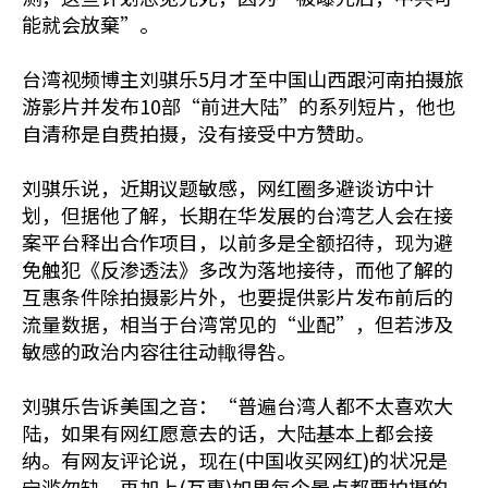
能就会放棄”。
台湾视频博主刘骐乐5月才至中国山西跟河南拍摄旅
游影片并发布10部“前进大陆”的系列短片，他也
自清称是自费拍摄，没有接受中方赞助。
刘骐乐说，近期议题敏感，网红圈多避谈访中计
划，但据他了解，长期在华发展的台湾艺人会在接
案平台释出合作项目，以前多是全额招待，现为避
免触犯《反渗透法》多改为落地接待，而他了解的
互惠条件除拍摄影片外，也要提供影片发布前后的
流量数据，相当于台湾常见的“业配”，但若涉及
敏感的政治内容往往动輙得咎。
刘骐乐告诉美国之音：“普遍台湾人都不太喜欢大
陆，如果有网红愿意去的话，大陆基本上都会接
纳。有网友评论说，现在(中国收买网红)的状况是
宁滥勿缺。再加上(互惠)如果每个景点都要拍摄的