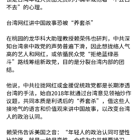
不去”的心理。
台湾网红讲中国故事恐被“养套杀”
在桃园的龙华科大助理教授赖荣伟也研判，中共深
知台湾亲中政党的声势普遍下滑，因此想拢络人气
高的艺人和网红，或依循民众党“拒绝蓝绿恶
斗”路线筹组新政党，目的是分裂台湾内部的团
结。
他说，中共拉拢网红或金援促统政党都是长期渗透
台湾的手法，始自2018年就通过台湾意见领袖炒作
议题，共同本质是利诱后的“养套杀”，借这些人
接地气的语言和价值观来讲中国故事，以改变台湾
人的政治认同。
赖荣伟告诉美国之音：“年轻人的政治认同可塑性
比较强，就是一种易变性，会成为中共想要操刀、