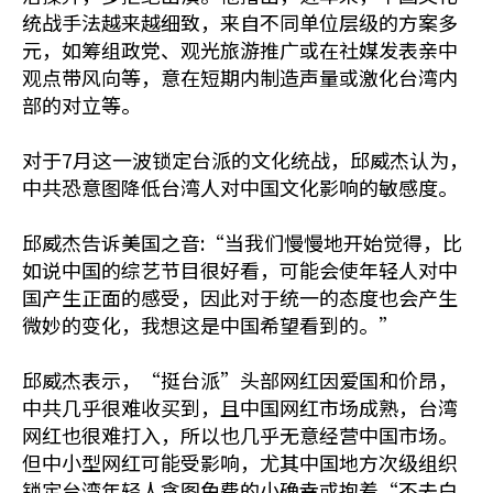
统战手法越来越细致，来自不同单位层级的方案多
元，如筹组政党、观光旅游推广或在社媒发表亲中
观点带风向等，意在短期内制造声量或激化台湾内
部的对立等。
对于7月这一波锁定台派的文化统战，邱威杰认为，
中共恐意图降低台湾人对中国文化影响的敏感度。
邱威杰告诉美国之音:“当我们慢慢地开始觉得，比
如说中国的综艺节目很好看，可能会使年轻人对中
国产生正面的感受，因此对于统一的态度也会产生
微妙的变化，我想这是中国希望看到的。”
邱威杰表示，“挺台派”头部网红因爱国和价昂，
中共几乎很难收买到，且中国网红市场成熟，台湾
网红也很难打入，所以也几乎无意经营中国市场。
但中小型网红可能受影响，尤其中国地方次级组织
锁定台湾年轻人贪图免费的小确幸或抱着“不去白