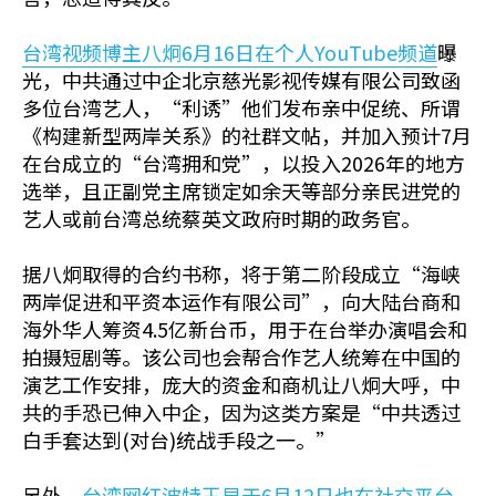
台湾视频博主八炯6月16日在个人YouTube频道
曝
光，中共通过中企北京慈光影视传媒有限公司致函
多位台湾艺人，“利诱”他们发布亲中促统、所谓
《构建新型两岸关系》的社群文帖，并加入预计7月
在台成立的“台湾拥和党”，以投入2026年的地方
选举，且正副党主席锁定如余天等部分亲民进党的
艺人或前台湾总统蔡英文政府时期的政务官。
据八炯取得的合约书称，将于第二阶段成立“海峡
两岸促进和平资本运作有限公司”，向大陆台商和
海外华人筹资4.5亿新台币，用于在台举办演唱会和
拍摄短剧等。该公司也会帮合作艺人统筹在中国的
演艺工作安排，庞大的资金和商机让八炯大呼，中
共的手恐已伸入中企，因为这类方案是“中共透过
白手套达到(对台)统战手段之一。”
另外，
台湾网红波特王早于6月12日也在社交平台