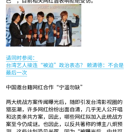
己”，目前相关网红皆表明拒绝受访。
请同时参阅：
台湾艺人接连“被迫”政治表态？ 赖清德：不会是
最后一次
中国邀台籍网红合作“宁滥勿缺”
两大统战方案传闻曝光后，随即引发台湾影视圈的
猎巫潮，许多网红纷纷出面自清，几乎无人公开唱
和这类亲共方案，因此，哪些网红拟加入此统战方
案至今仍成谜。也因此，以反共著称的博主八炯预
测，这些计划恐见光死，因为“被曝光后，中共可