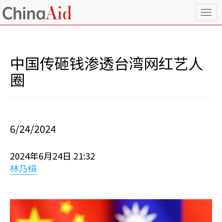
T
o
g
g
l
中国传砸钱渗透台湾网红艺人
e
n
圈
a
v
i
g
a
6/24/2024
t
i
o
2024年6月24日 21:32
n
林乃绢