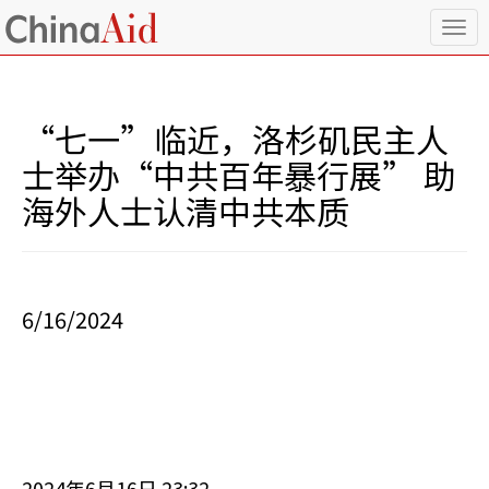
T
o
g
g
l
“七一”临近，洛杉矶民主人
e
n
士举办“中共百年暴行展” 助
a
海外人士认清中共本质
v
i
g
a
t
i
6/16/2024
o
n
2024年6月16日 23:32