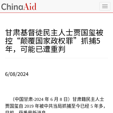
T
o
g
g
l
甘肃基督徒民主人士贾国玺被
e
n
控“颠覆国家政权罪”抓捕5
a
年，可能已遭重判
v
i
g
a
t
i
6/08/2024
o
n
（中国甘肃
-2024
年
6
月
8
日）甘肃籍民主人士
贾国玺自
2019
年被中共当局抓捕至今已经
5
年多，