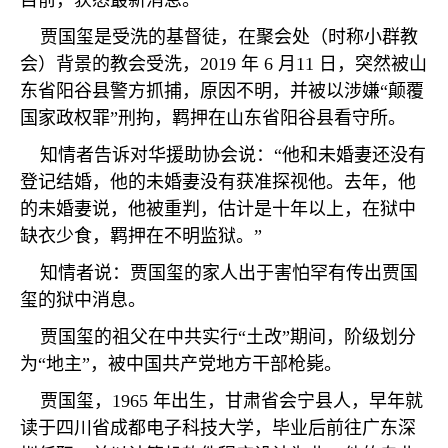
目前，获悉最新消息。
贾国玺是受洗的基督徒，在聚会处（时称小群教
会）背景的教会受洗，
2019
年
6
月
11
日，突然被山
东省阳谷县警方抓捕，原因不明，并被以涉嫌
“
颠覆
国家政权罪
”
刑拘，羁押在山东省阳谷县看守所。
知情者告诉对华援助协会说：
“
他和未婚妻还没有
登记结婚，他的未婚妻没有获准探视他。去年，他
的未婚妻说，他被重判，估计是十年以上，在狱中
缺衣少食，羁押在不明监狱。
”
知情者说：贾国玺的家人出于害怕罕有传出贾国
玺的狱中消息。
贾国玺的祖父在中共实行
“
土改
”
期间，阶级划分
为
“
地主
”
，被中国共产党地方干部枪毙。
贾国玺，
1965
年出生，甘肃省会宁县人，早年就
读于四川省成都电子科技大学，毕业后前往广东深