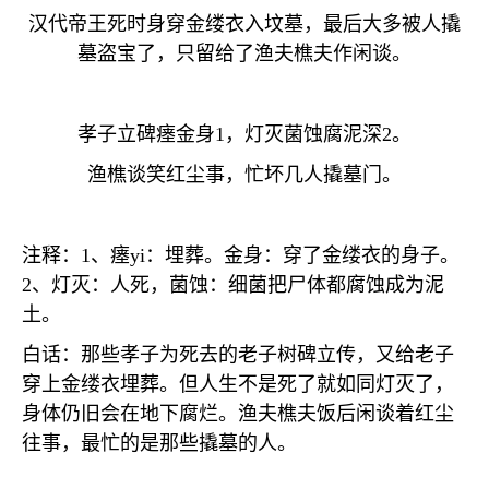
汉代帝王死时身穿金缕衣入坟墓，最后大多被人撬
墓盗宝了，只留给了渔夫樵夫作闲谈。
孝子立碑瘗金身
1
，灯灭菌蚀腐泥深
2
。
渔樵谈笑红尘事，忙坏几人撬墓门。
注释：
1
、瘗
yi
：埋葬。金身：穿了金缕衣的身子。
2
、灯灭：人死，菌蚀：细菌把尸体都腐蚀成为泥
土。
白话：那些孝子为死去的老子树碑立传，又给老子
穿上金缕衣埋葬。但人生不是死了就如同灯灭了，
身体仍旧会在地下腐烂。渔夫樵夫饭后闲谈着红尘
往事，最忙的是那些撬墓的人。