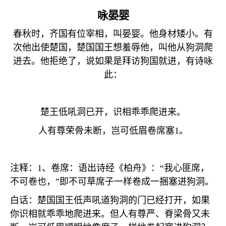
咏晏婴
春秋时，齐国有位宰相，叫晏婴。他身材矮小。有
次他出使楚国，楚国国王想羞辱他，叫他从狗洞爬
进去。他拒绝了，说如果是拜访狗国就进，有诗咏
此：
楚王低吼洞已开，识相乖乖爬进来。
人有尊荣骨未断，岂可低眉卷席塞
1
。
注释：
1
、卷席：语出诗经《柏舟》：“我心匪席，
不可卷也，”即不可草席子一样卷成一捆塞进狗洞。
白话：楚国国王低声吼道狗洞的门已经打开，如果
你识相就乖乖地爬进来。但人有尊严、脊梁骨又未