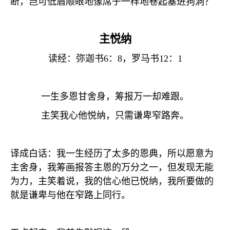
断，岂可低眉顺眼地像席子一样地卷起塞进狗洞？
主悦纳
读经：弥迦书
6
：
8
，罗马书
12
：
1
一生多恩甘舍身，筹报万一却难跟。
主笑我心他悦纳，只需谦卑窄路奔。
译成白话：我一生经历了太多的恩典，所以愿意为
主舍身，我筹画报答主恩的万分之一，但发现无能
为力，主笑着说，我的信心他已悦纳，我所要做的
就是谦卑与他在窄路上同行。