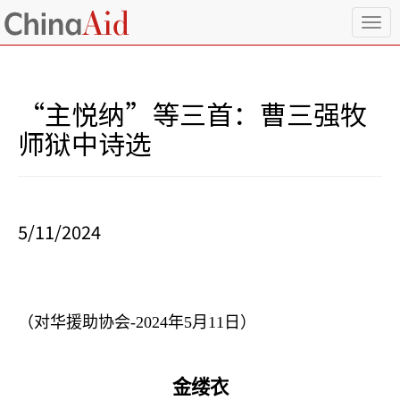
T
o
g
g
l
“主悦纳”等三首：曹三强牧
e
n
师狱中诗选
a
v
i
g
a
5/11/2024
t
i
o
n
（对华援助协会
-2024
年
5
月
11
日）
金缕衣