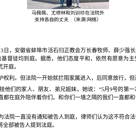
马佩佩、尤修林和刘训珍在法院外
支持各自的丈夫 （来源:网络）
13
日，安徽省蚌埠市活石归正教会万长春牧师、薛少强长
位基督徒均到庭。据悉，他们态度平和，依然有愿意为主
式开庭。
护权利。但法院一开始就拦阻家属进入，后同意放行，但
挂他们的家人、朋友、弟兄姐妹。她说：
“5
月
9
号的第一
直都在庭外陪伴着你们。和你们一墙之隔的我们一直都和
为法院一直没有通知被告人到庭，律师们认为这不符合法
将全部被告人提到法庭。