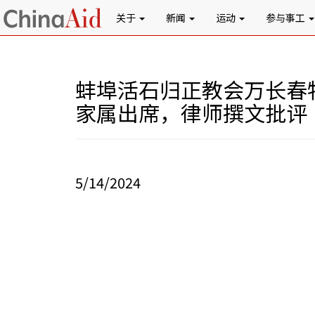
关于
新闻
运动
参与事工
蚌埠活石归正教会万长春
家属出席，律师撰文批评
5/14/2024