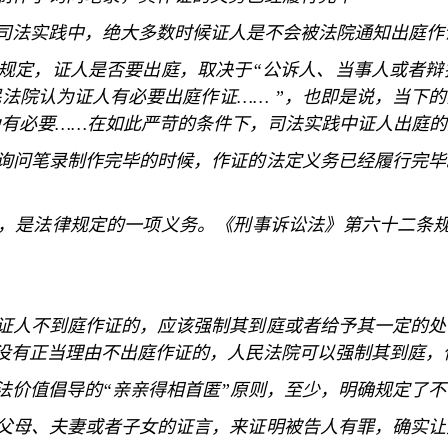
司法实践中，绝大多数时候证人是不会被法院通知出庭作
规定，证人是否要出庭，取决于
“
公诉人、当事人或者辩
民法院认为证人有必要出庭作证
…… ”
，也即是说，当下的
为有必要
……
在如此严苛的条件下，司法实践中证人出庭的
询问笔录制作完毕的时候，作证的法定义务已经履行完毕
，是法律规定的一项义务。《刑事诉讼法》第六十二条
证人不到庭作证的，应该强制其到庭或者给予其一定的处
没有正当理由不出庭作证的，人民法院可以强制其到庭，
法价值倡导的
“
亲亲得相首匿
”
原则，至少，明确规定了不
父母、夫妻或者子女的证言，来证明被告人有罪，确实让