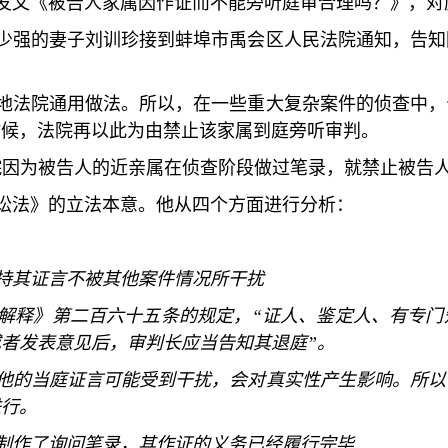
发文《被告人家属因作证而不能旁听庭审合理吗？》，对
少强的妻子刘训珍接到蚌埠市禹会区人民法院通知，告知
地法院通用做法。所以，在一些重大复杂案件的侦查中，
时候，法院再以此为由禁止该家属到庭旁听审判。
院因为被告人的近亲属在侦查阶段做过笔录，就禁止被告
讼法》的立法本意。他从四个方面进行分析：
持其证言不被其他案件情况所干扰
解释》第二百六十五条的规定，
“
证人、鉴定人、有专门
或者发表意见后，审判长应当告知其退庭
”
。
他的当庭证言可能受到干扰，会对真实性产生影响。所以
进行。
制作了询问笔录，其作证的义务已经履行完毕