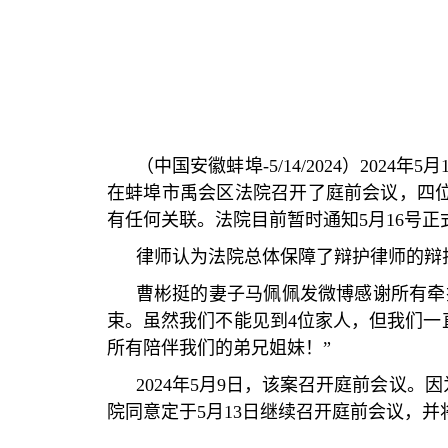
（中国安徽蚌埠
-5/14/2024
）
2024
年
5
月
在蚌埠市禹会区法院召开了庭前会议，四
有任何关联。法院目前暂时通知
5
月
16
号正
律师认为法院总体保障了辩护律师的辩
曹彬挺的妻子马佩佩发微博感谢所有牵
束。虽然我们不能见到
4
位家人，但我们一
所有陪伴我们的弟兄姐妹！
”
2024
年
5
月
9
日，该案召开庭前会议。因
院同意定于
5
月
13
日继续召开庭前会议，并