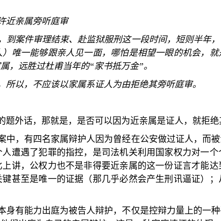
许近亲属旁听庭审
，到案件审理结束、赴监狱服刑这一段时间，短则半年，
人）唯一能够跟亲人见一面，哪怕是相望一眼的机会，就
家属，远胜过杜甫当年的
“
家书抵万金
”
。
，所以，不应该以家属系证人为由拒绝其旁听庭审。
的题外话，那就是，是否可以因为近亲属是证人，就拒绝
案中，有四名家属辩护人因为曾经在公安做过证人，而被
个人遭遇了犯罪的指控，是司法机关利用国家权力对一个
比上讲，公权力也不是非得要近亲属的这一份证言才能达
关键甚至是唯一的证据（那几乎必然会产生刑讯逼证）；
本身有能力出庭为被告人辩护，不仅是控辩力量上的一种