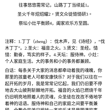
往事悠悠需常记，山路丁丁当续延
1
。
圣火千年炤炤耀
2
，贤文众徒慥慥研
3
。
祭坛小灶平衡顾
4
，阖家欢乐方至圆。
注释：
1.
丁丁（
zheng
）：伐木声，见《诗经》，“伐
木丁丁”。
2.
圣火：福音之火。
3.
贤文：圣经。慥
慥：勤奋，笃实的样子。
4.
天坛：服侍神。小灶：
个人家庭生活。大的事务和小的事务都兼顾。
白话：每条关于大家的消息都牵动着我的魂魄，你
那里的孩童老人可都安康快乐？对于我们以往在一
起开拓的岁月，我是常常记忆起，我们仍旧要不停
地去大山披荆斩棘地开拓。福音的火焰已燃烧千年
仍旧明亮地照着人的灵魂，众圣徒在孜孜不倦地学
着神的话语。服侍神和自己的家庭之间要平衡兼