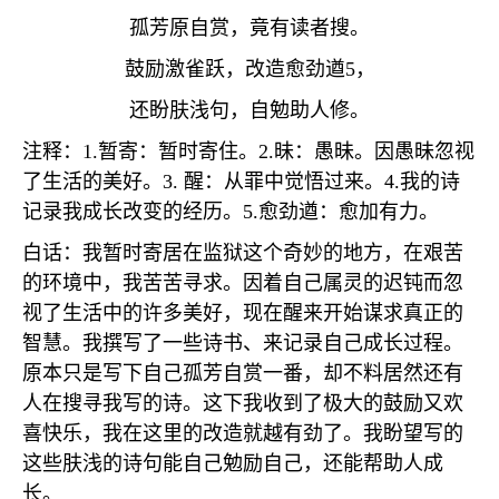
孤芳原自赏，竟有读者搜。
鼓励激雀跃，改造愈劲遒
5
，
还盼肤浅句，自勉助人修。
注释：
1.
暂寄：暂时寄住。
2.
昧：愚昧。因愚昧忽视
了生活的美好。
3.
醒：从罪中觉悟过来。
4.
我的诗
记录我成长改变的经历。
5.
愈劲遒：愈加有力。
白话：我暂时寄居在监狱这个奇妙的地方，在艰苦
的环境中，我苦苦寻求。因着自己属灵的迟钝而忽
视了生活中的许多美好，现在醒来开始谋求真正的
智慧。我撰写了一些诗书、来记录自己成长过程。
原本只是写下自己孤芳自赏一番，却不料居然还有
人在搜寻我写的诗。这下我收到了极大的鼓励又欢
喜快乐，我在这里的改造就越有劲了。我盼望写的
这些肤浅的诗句能自己勉励自己，还能帮助人成
长。