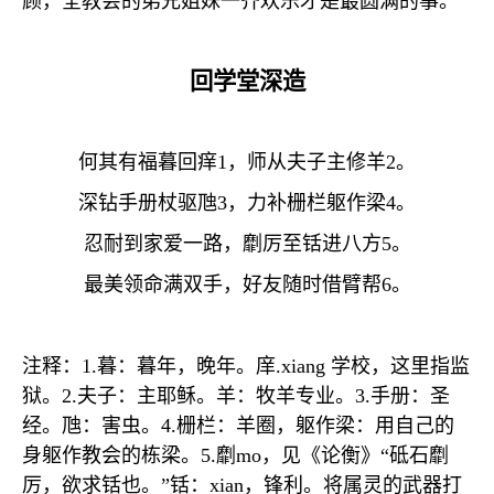
顾，全教会的弟兄姐妹一齐欢乐才是最圆满的事。
回学堂深造
何其有福暮回痒
1
，师从夫子主修羊
2
。
深钻手册杖驱虺
3
，力补栅栏躯作梁
4
。
忍耐到家爱一路，劘厉至铦进八方
5
。
最美领命满双手，好友随时借臂帮
6
。
注释：
1.
暮：暮年，晚年。庠
.xiang
学校，这里指监
狱。
2.
夫子：主耶稣。羊：牧羊专业。
3.
手册：圣
经。虺：害虫。
4.
栅栏：羊圈，躯作梁：用自己的
身躯作教会的栋梁。
5.
劘
mo
，见《论衡》“砥石劘
厉，欲求铦也。”铦：
xian
，锋利。将属灵的武器打