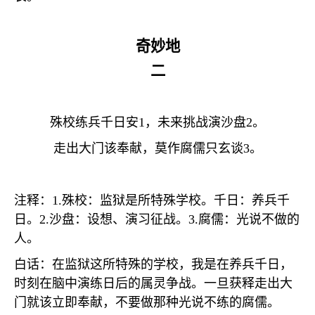
奇妙地
二
殊校练兵千日安
1
，未来挑战演沙盘
2
。
走出大门该奉献，莫作腐儒只玄谈
3
。
注释：
1.
殊校：监狱是所特殊学校。千日：养兵千
日。
2.
沙盘：设想、演习征战。
3.
腐儒：光说不做的
人。
白话：在监狱这所特殊的学校，我是在养兵千日，
时刻在脑中演练日后的属灵争战。一旦获释走出大
门就该立即奉献，不要做那种光说不练的腐儒。