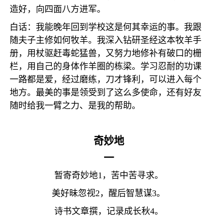
造好，向四面八方进军。
白话：我能晚年回到学校这是何其幸运的事。我跟
随夫子主修如何牧羊。我深入钻研圣经这本牧羊手
册，用杖驱赶毒蛇猛兽，又努力地修补有破口的栅
栏，用自己的身体作羊圈的栋梁。学习忍耐的功课
一路都是爱，经过磨练，刀才锋利，可以进入每个
地方。最美的事是领受到了这么多使命，还有好友
随时给我一臂之力、是我的帮助。
奇妙地
一
暂寄奇妙地
1
，苦中苦寻求。
美好昧忽视
2
，醒后智慧谋
3
。
诗书文章撰，记录成长秋
4
。