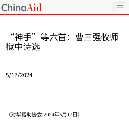
T
o
g
g
l
“神手”等六首：曹三强牧师
e
n
狱中诗选
a
v
i
g
a
5/17/2024
t
i
o
n
（对华援助协会
-2024
年
5
月
17
日）