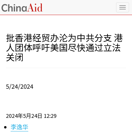
T
o
g
g
l
批香港经贸办沦为中共分支 港
e
n
人团体呼吁美国尽快通过立法
a
关闭
v
i
g
a
t
i
5/24/2024
o
n
2024
5
24
12:29
年
月
日
李逸华