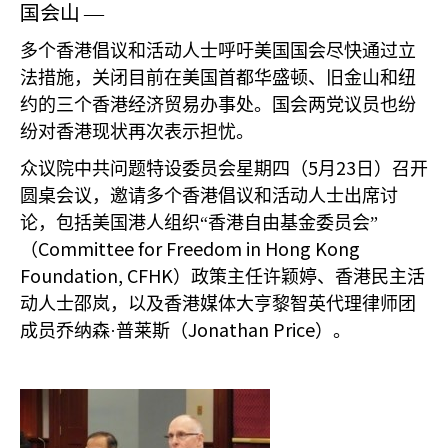
国会山
—
多个香港倡议和活动人士呼吁美国国会尽快通过立
法措施，关闭目前在美国首都华盛顿、旧金山和纽
约的三个香港经济贸易办事处。国会两党议员也纷
纷对香港现状再次表示担忧。
5
23
众议院中共问题特设委员会星期四（
月
日）召开
圆桌会议，邀请多个香港倡议和活动人士出席讨
论，包括美国港人组织“香港自由基金委员会”
Committee for Freedom in Hong Kong
（
Foundation, CFHK
）政策主任许颖婷、香港民主活
动人士邵岚，以及香港媒体大亨黎智英代理律师团
Jonathan Price
成员乔纳森·普莱斯（
）。