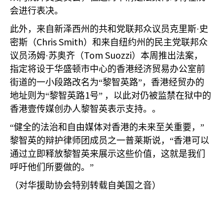
会进行表决。
此外，来自新泽西州的共和党联邦众议员克里斯·史
Chris Smith
密斯（
）和来自纽约州的民主党联邦众
Tom Suozzi
议员汤姆·苏奥齐（
）本周推出法案，
指定将设于华盛顿市中心的香港经济贸易办公室前
街道的一小段路改名为“黎智英路”，香港经贸办的
1
地址则为“黎智英路
号”
，以此对仍被监禁在狱中的
香港壹传媒创办人黎智英表示支持。。
“健全的法治和自由媒体对香港的未来至关重要，”
黎智英的辩护律师团成员之一普莱斯说，“香港可以
通过立即释放黎智英来展示这些价值，这就是我们
呼吁他们所要做的。”
（对华援助协会特别转载自美国之音）