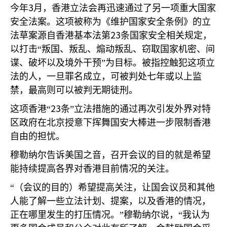
3
今年
月，香港立法会再迅速通过了另一项重大国家
安全法案。这项被称为《维护国家安全条例》的立
23
法草案源自香港基本法第
条国家安全相关规定，
以打击“叛国、叛乱、煽动叛乱、窃取国家机密、间
谍、破坏以及境外干预”为目标。被指控触犯这项立
法的人，一旦罪名成立，可被判处七年或以上监
禁，最高则可以被判无期徒刑。
23
这项香港“
条”立法措施的通过再次引发外界对特
区政府在北京授意下挥舞国安大棒进一步限制香港
自由的担忧。
穆勒纳尔告诉美国之音，召开会议的目的就是希望
能持续提高各界对香港目前情况的关注。
“（会议的目的）希望提高关注，让国会议员和其他
人能了解一些立法计划、提案，以及香港的情况，
正在哪里发生的打压情况。”穆勒纳尔说，“我认为