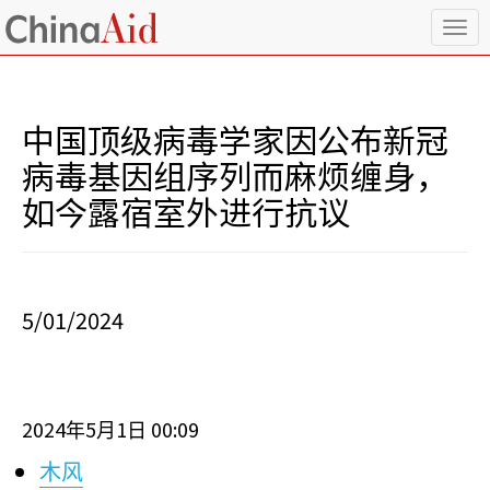
T
o
g
g
l
中国顶级病毒学家因公布新冠
e
n
病毒基因组序列而麻烦缠身，
a
如今露宿室外进行抗议
v
i
g
a
t
i
5/01/2024
o
n
2024
5
1
00:09
年
月
日
木风