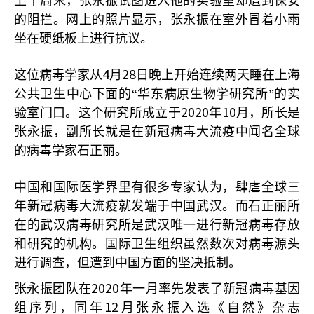
上个周末，张永振试图进入他的实验室却遭到保安
的阻拦。网上的照片显示，张永振在室外冒着小雨
坐在硬纸板上进行抗议。
4
28
这位病毒学家从
月
日晚上开始连续两天睡在上海
公共卫生中心下面的“华东病原生物学研究所”的实
2020
10
验室门口。这个研究所成立于
年
月，所长是
张永振，副所长就是在新冠病毒大流疫中闻名全球
的病毒学家石正丽。
中国和国际医学界里有很多专家认为，肆虐全球三
年新冠病毒大流疫就发端于中国武汉。而石正丽所
在的武汉病毒研究所是武汉唯一进行新冠病毒存放
和研究的机构。国际卫生组织虽然数次对病毒源头
进行调查，但遭到中国方面的坚决抵制。
2020
张永振团队在
年一月率先发表了新冠病毒基因
12
组序列，同年
月张永振入选《自然》杂志