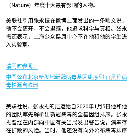
Nature
（
）年度十大最有影响的人物。
美联社引用张永振在微博上面发出的一条贴文说，
他不会离开，不会退缩，他追求科学与真相。张永
振还表示，上海公众健康中心不许他和他的学生进
入实验室。
请同时参阅：
中国公布北京新发地新冠病毒基因组序列
官员称病
毒株源自欧洲
2020
1
5
美联社说，张永振的厄运始自
年
月
日他和他
的团队率先解析出新冠病毒的全基因组排序。张永
振曾经在内部向中国有关当局发出警告说，病毒存
在扩散的风险。当时，他还没有向外公布病毒排序