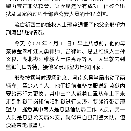
望力带走非法软禁。这次显然没有成功，但整个出
狱及回家的过程全部遭公安人员的全程监控。
流亡新西兰的维权人士邢鉴通报了他父亲邢望力
刑满出狱的情况。
今天（
2024
年
4
月
11
日）早上八点前，他的母
亲徐金翠和江天勇律师、彭律师、息县维权人士孙
义良、湖北枣阳维权人士谭秀萍等人一大早就去到
监狱门口等待，接他父亲邢望力出狱回家。
邢鉴披露当时现场消息，河南息县当局出动了两
辆车，至少八个人。他们提前准备衣服送到监狱内
要给邢望力更换，其中三个人戴着口罩从车上下来
走到监狱门岗和信阳监狱进行交涉，要强行带走邢
望力，据悉其中两人是息县信访局工作 人员，另一
人则是息县公安局公安，疑似来自县刑警大队，但
没能带走邢望力。