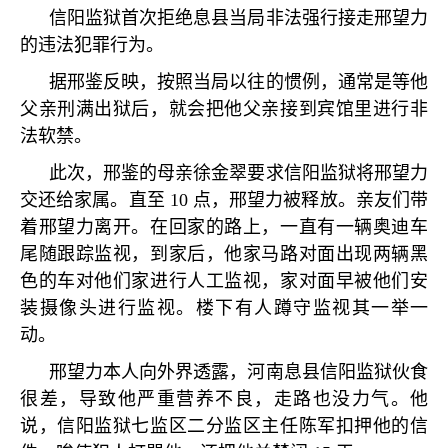
信阳监狱首次拒绝息县当局非法强行接走邢望力
的违法犯罪行为。
据邢鉴反映，按照当局以往的惯例，通常是等他
父亲刑满出狱后，就会把他父亲接到宾馆里进行非
法软禁。
此次，邢鉴的母亲徐金翠要求信阳监狱将邢望力
交还给家属。直至
10
点，邢望力被释放。亲友们带
着邢望力离开。在回家的路上，一直有一辆奥迪车
尾随跟踪监视，到家后，他家马路对面出现两辆黑
色的车对他们家进行人工监视，家对面早被他们安
装摄像头进行监视。楼下有人蹲守监视其一举一
动。
邢望力本人向外界透露，河南息县信阳监狱伙食
很差，导致他严重营养不良，走路也没力气。他
说，信阳监狱七监区二分监区主任陈军扣押他的信