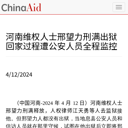
T
o
g
g
l
河南维权人士邢望力刑满出狱
e
n
回家过程遭公安人员全程监控
a
v
i
g
a
4/12/2024
t
i
o
n
（中国河南
-2024
年
4
月
12
日）河南维权人士
邢望力刑满释放，人权律师江天勇等人去监狱
接
他。但邢望力人都没有出狱，当地息县公安人员和
信访人员就在那里守候，试图在他出狱后立即将邢