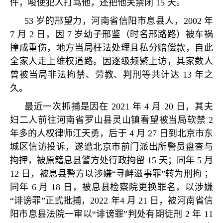
件，唆使犯人打骂他，还把他关禁闭
15
天。
53
岁的邢望力，河南省信阳市息县人，
2002
年
7
月
2
日，因
7
岁幼子邢鉴（时名邢路路）被车祸
撞成重伤，地方当局枉法处理且私分赔偿款，自此
全家人走上维权道路。因逐级频繁上访，其家数人
曾被当局非法拘禁、劳教、判刑等共计达
13
年之
久。
最近一次抓捕是因在
2021
年
4
月
20
日，其夫
妇二人前往河南省罗山县灵山镇看望被当局软禁
2
年多的人权律师江天勇，后于
4
月
27
日到北京市东
城区信访投诉，遂遭北京市前门派出所警员盘查与
拘押，被原籍息县警方处行政拘留
15
天；同年
5
月
12
日，被息县警方以涉嫌
“
寻衅滋事罪
”
转为刑拘 ；
同年
6
月
18
日，被息县检察院更换罪名，以涉嫌
“
诽谤罪
”
正式批捕，
2022
年
4
月
21
日，被河南省信
阳市息县法院一审以
“
诽谤罪
”
判处有期徒刑
2
年
11