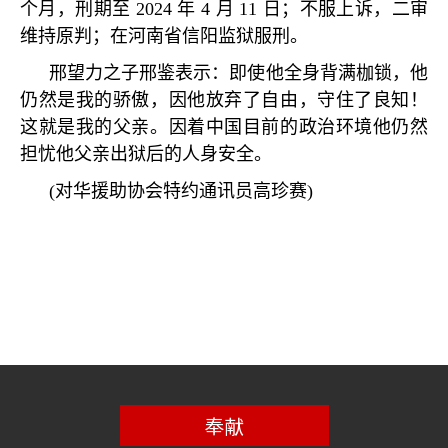
个月，刑期至
2024
年
4
月
11
日；不服上诉，二审
维持原判；在河南省信阳监狱服刑。
邢望力之子邢鉴表示：即使他全身背满枷锁，他
仍然是我的骄傲，因他放弃了自由，守住了良知！
这就是我的父亲。因着中国目前的政治环境他仍然
担忧他父亲出狱后的人身安全。
(
对华援助协会特约通讯员高珍赛
)
奉献