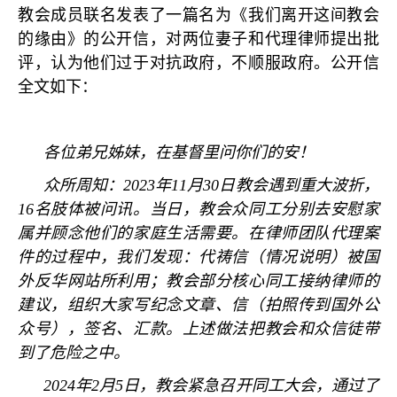
教会成员联名发表了一篇名为《我们离开这间教会
的缘由》的公开信，对两位妻子和代理律师提出批
评，认为他们过于对抗政府，不顺服政府。公开信
全文如下：
各位弟兄姊妹，在基督里问你们的安！
众所周知：
2023
年
11
月
30
日教会遇到重大波折，
16
名肢体被问讯。当日，教会众同工分别去安慰家
属并顾念他们的家庭生活需要。在律师团队代理案
件的过程中，我们发现：代祷信（情况说明）被国
外反华网站所利用；教会部分核心同工接纳律师的
建议，组织大家写纪念文章、信（拍照传到国外公
众号），签名、汇款。上述做法把教会和众信徒带
到了危险之中。
2024
年
2
月
5
日，教会紧急召开同工大会，通过了