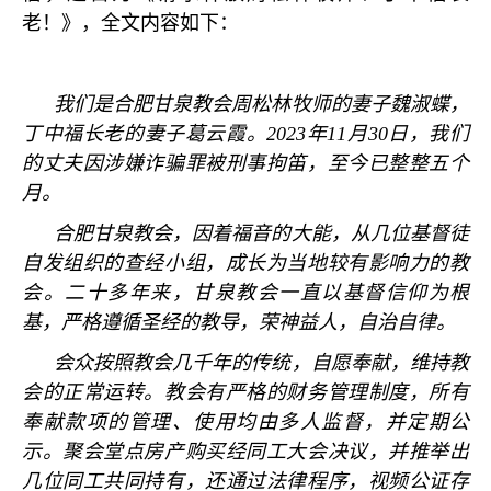
老！》，全文内容如下：
我们是合肥甘泉教会周松林牧师的妻子魏淑蝶，
丁中福长老的妻子葛云霞。
2023
年
11
月
30
日，我们
的丈夫因涉嫌诈骗罪被刑事拘笛，至今已整整五个
月。
合肥甘泉教会，因着福音的大能，从几位基督徒
自发组织的查经小组，成长为当地较有影响力的教
会。二十多年来，甘泉教会一直以基督信仰为根
基，严格遵循圣经的教导，荣神益人，自治自律。
会众按照教会几千年的传统，自愿奉献，维持教
会的正常运转。教会有严格的财务管理制度，所有
奉献款项的管理、使用均由多人监督，并定期公
示。聚会堂点房产购买经同工大会决议，并推举出
几位同工共同持有，还通过法律程序，视频公证存