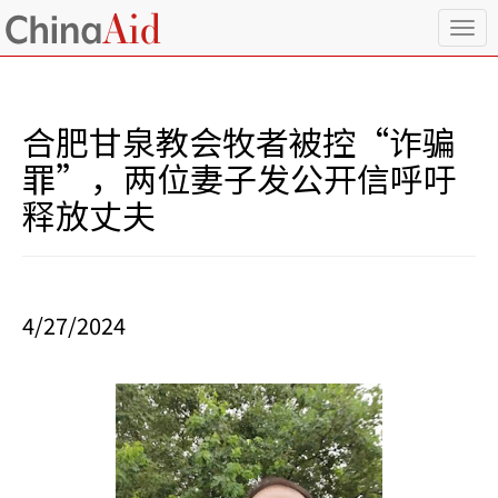
T
o
g
g
l
合肥甘泉教会牧者被控“诈骗
e
n
罪”，两位妻子发公开信呼吁
a
释放丈夫
v
i
g
a
t
i
4/27/2024
o
n