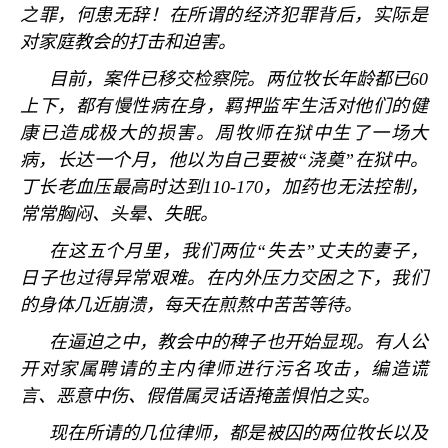
之罪，何患无辞！在所谓的经济犯罪背后，实际是
对家庭教会的打击和迫害。
目前，案件已移交检察院。两位牧长年龄都已
60
上下，都有慢性病在身，羁押监牢生活对他们的健
康已造成极大的损害。周牧师在狱中生了一场大
病，长达一个月，他以为自己要被
“
浇奠
”
在狱中。
丁长老血压最高时达到
110-170
，加药也无法控制，
常常胸闷、头晕、失眠。
在这五个月里，我们两位
“
失去
”
丈夫的妻子，
日子也过得异常艰难。在内外压力交困之下，我们
的身体几近崩溃，每天在煎熬中苦苦等待。
在逼迫之中，教会中的稗子也开始显现。有人公
开对家属聘请的主内律师进行污名攻击，编造谎
言、恶意中伤、假借属灵话语掩盖惧怕之实。
现在所请的几位律师，都是被囚的两位牧长以及