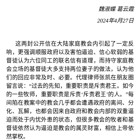
魏淑蝶 葛云霞
2024
年
4
月
27
日
这两封公开信在大陆家庭教会内引起了一定反
响，更强调顺服政府以及害怕逼迫、信心软弱的基
督徒认为六位同工的联名信有道理，而持守家庭教
会立场的基督徒大多支持两位妻子的做法，认为他
们的回应非常及时、必要。代理律师张凯在朋友圈
留言说：
“
过去的先知，重要职责是斥责君王。如今
的一些牧师，重要职责是斥责
‘
斥责君王
’
的人。
”
每
间陷在教案中的教会几乎都会遭遇政府的离间、分
化、瓦解，也都会因来自政府和教会内部的双重逼
迫而处于内忧外患的状态，但很多教会的牧者和基
督徒依然认为逼迫是教会的属灵财富，相信上帝依
然掌权。