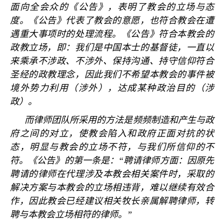
面向全会众的《公告》，表明了教会的立场与态
度。《公告》代表了教会的意愿，也符合教会在遭
遇重大事项时的处理流程。《公告》符合本教会的
政教立场，即：我们是中国本士的基督徒，一直以
来乘承不涉政、不涉外、保持沟通、持守信仰符合
圣经的政教理念，因此我们不希望本教会的事件被
境外势力利用（涉外），达成某种政治目的（涉
政）。
而律师团队所采用的方法是频频制造和产生与政
府之间的对立，使教会陷入和政府正面对抗的状
态，明显与教会的立场不符，与我们所信仰的不
符。《公告》的第一条是：
“
聘请律师方面：因原先
聘请的律师在代理涉及本教会相关案件时，采取的
解决方案与本教会的立场相违背，难以继续有效合
作，因此教会已经建议相关牧长亲属解聘律师，转
聘与本教会立场相符的律师。
”