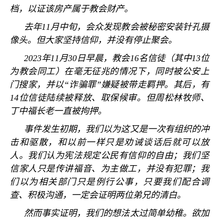
档，以证该房产属于教会财产。
去年
11
月中旬，会众发现教会被秘密安装针孔摄
像头。但大家坚持信仰，并没有停止聚会。
2023
年
11
月
30
日早晨，教会
16
名信徒（其中
13
位
为教会同工）在毫无征兆的情况下，同时被公安上
门搜家，并以
“
诈骗罪
”
嫌疑被带走羁押。其后，有
14
位信徒陆续被释放、取保候审。但周松林牧师、
丁中福长老一直被拘押。
事件发生初期，我们以为这又是一次有组织的冲
击和驱散，和以前一样只是劝诫谈话后就可以放
人。我们认为宪法规定公民有信仰的自由；我们坚
信家人只是传讲福音、为主做工，并没有犯罪；我
们以为相关部门只是例行公事，只要我们配合调
查、积极沟通，一定会证明两位弟兄的清白。
然而事实证明，我们的想法太过简单幼稚。欲加