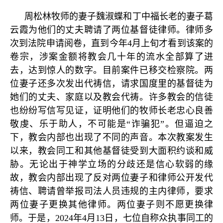
周松林牧师的妻子魏淑蝶和丁中福长老的妻子葛
云霞为他们的丈夫聘请了两位基督徒律师。律师多
次到法院申请阅卷，直到今年
4
月上旬才看到该案的
卷宗，涉案金额将教会几十年的流水全部算了进
去，达到惊人的数字。目前案件已移交检察院。两
位妻子还多次发出代祷信，请求国度里的基督徒为
她们的丈夫、家庭以及教会代祷。许多教会的信徒
也纷纷写信写见证，证明他们的牧师长老忠心良善
敬虔、乐于助人，不可能是
“
诈骗犯
”
。但逼迫之
下，教会内部也出现了不同的声音。本次教案发生
以来，教会同工和其他基督徒受到大面积约谈和威
胁。无论出于神学立场的分歧还是信心软弱的缘
故，教会内部出现了反对两位妻子和律师公开发代
祷信、聘请曾举报司法人员违规的主内律师，要求
两位妻子更换其他律师。两位妻子则不愿更换律
师。于是，
2024
年
4
月
13
日，七位自称众执事同工的