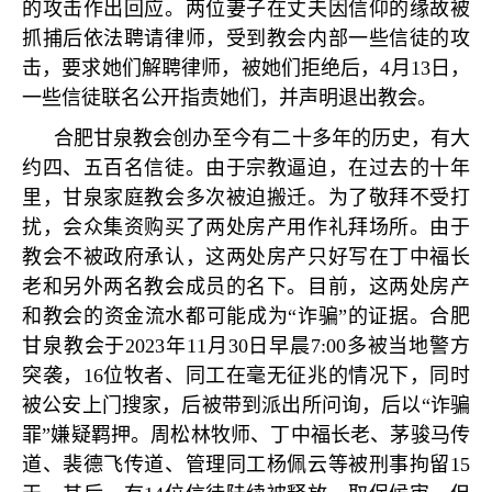
的攻击作出回应。两位妻子在丈夫因信仰的缘故被
抓捕后依法聘请律师，受到教会内部一些信徒的攻
击，要求她们解聘律师，被她们拒绝后，
4
月
13
日，
一些信徒联名公开指责她们，并声明退出教会。
合肥甘泉教会创办至今有二十多年的历史，有大
约四、五百名信徒。由于宗教逼迫，在过去的十年
里，甘泉家庭教会多次被迫搬迁。为了敬拜不受打
扰，会众集资购买了两处房产用作礼拜场所。由于
教会不被政府承认，这两处房产只好写在丁中福长
老和另外两名教会成员的名下。目前，这两处房产
和教会的资金流水都可能成为
“
诈骗
”
的证据。合肥
甘泉教会于
2023
年
11
月
30
日早晨
7:00
多被当地警方
突袭，
16
位牧者、同工在毫无征兆的情况下，同时
被公安上门搜家，后被带到派出所问询，后以
“
诈骗
罪
”
嫌疑羁押。周松林牧师、丁中福长老、茅骏马传
道、裴德飞传道、管理同工杨佩云等被刑事拘留
15