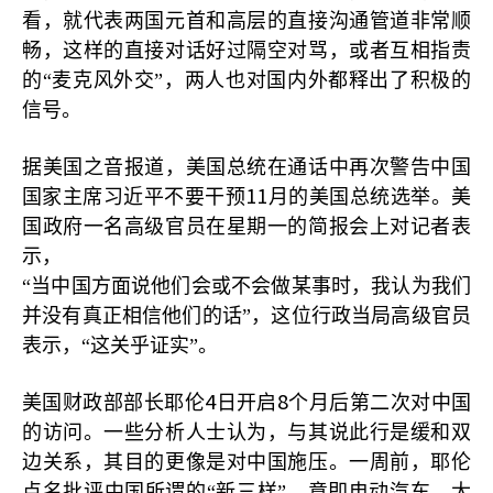
看，就代表两国元首和高层的直接沟通管道非常顺
畅，这样的直接对话好过隔空对骂，或者互相指责
的“麦克风外交”，两人也对国内外都释出了积极的
信号。
据美国之音报道，美国总统在通话中再次警告中国
11
国家主席习近平不要干预
月的美国总统选举。美
国政府一名高级官员在星期一的简报会上对记者表
示，
“当中国方面说他们会或不会做某事时，我认为我们
并没有真正相信他们的话”，这位行政当局高级官员
表示，“这关乎证实”。
4
8
美国财政部部长耶伦
日开启
个月后第二次对中国
的访问。一些分析人士认为，与其说此行是缓和双
边关系，其目的更像是对中国施压。一周前，耶伦
点名批评中国所谓的“新三样”，意即电动汽车、太