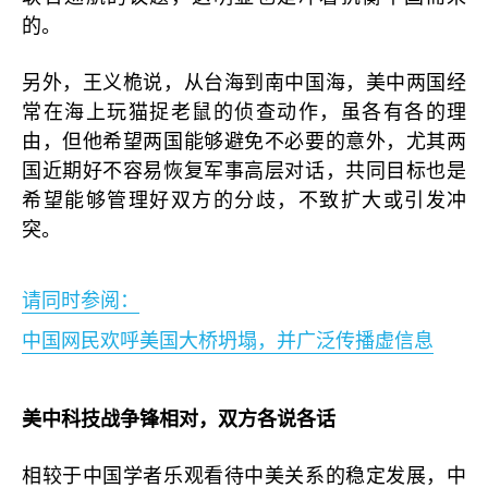
的。
另外，王义桅说，从台海到南中国海，美中两国经
常在海上玩猫捉老鼠的侦查动作，虽各有各的理
由，但他希望两国能够避免不必要的意外，尤其两
国近期好不容易恢复军事高层对话，共同目标也是
希望能够管理好双方的分歧，不致扩大或引发冲
突。
请同时参阅：
中国网民欢呼美国大桥坍塌，并广泛传播虚信息
美中科技战争锋相对，双方各说各话
相较于中国学者乐观看待中美关系的稳定发展，中