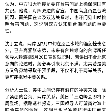
认为，中方很大程度是要在台湾问题上确保两国有
共识。他说，对照双边的官宣，中国高度凸显台湾
问题，而美国在谈及双边关系时，也开门见山就挑
明台湾问题，这说明双方认知到台海问题的重要
性。
2
沈丁立说，两岸因
月中旬在厦金水域的渔船撞击意
外，已升高紧张态势，未来有台独倾向的台湾新任
5
20
领导人赖清德
月
日宣誓就职时，若讲出不合北京
意向的论述时，势必再引来北京不满，尤其若是美
方又鲁莽地采取干预手段，不仅不利于两岸关系，
更可能拖累中美关系。
分析人士说，美中之间仍存有潜在的冲突来源，除
了紧绷的台海、两岸关系，美日菲三边峰会即将下
周登场，据路透社报道，三国领导人可望商讨海上
联合巡航的议题，这明显也是冲着抗衡中国而来