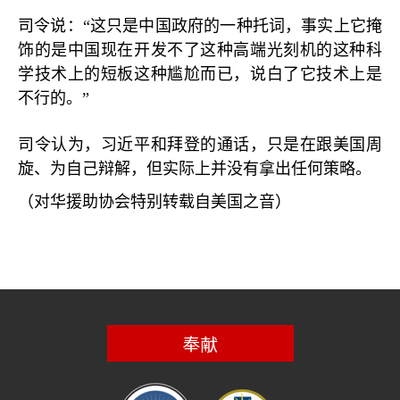
司令说：“这只是中国政府的一种托词，事实上它掩
饰的是中国现在开发不了这种高端光刻机的这种科
学技术上的短板这种尴尬而已，说白了它技术上是
不行的。”
司令认为，习近平和拜登的通话，只是在跟美国周
旋、为自己辩解，但实际上并没有拿出任何策略。
（对华援助协会特别转载自美国之音）
奉献