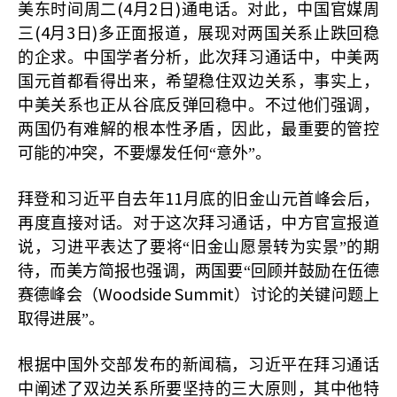
(4
2
)
美东时间周二
月
日
通电话。对此，中国官媒周
(4
3
)
三
月
日
多正面报道，展现对两国关系止跌回稳
的企求。中国学者分析，此次拜习通话中，中美两
国元首都看得出来，希望稳住双边关系，事实上，
中美关系也正从谷底反弹回稳中。不过他们强调，
两国仍有难解的根本性矛盾，因此，最重要的管控
可能的冲突，不要爆发任何“意外”。
11
拜登和习近平自去年
月底的旧金山元首峰会后，
再度直接对话。对于这次拜习通话，中方官宣报道
说，习进平表达了要将“旧金山愿景转为实景”的期
待，而美方简报也强调，两国要“回顾并鼓励在伍德
Woodside Summit
赛德峰会（
）讨论的关键问题上
取得进展”。
根据中国外交部发布的新闻稿，习近平在拜习通话
中阐述了双边关系所要坚持的三大原则，其中他特