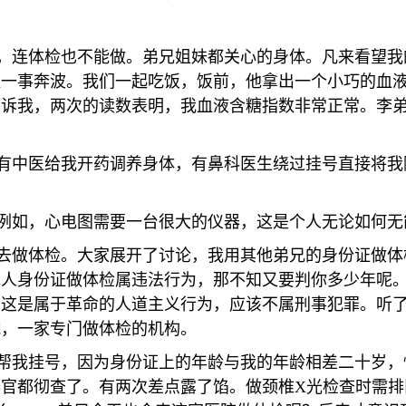
连体检也不能做。弟兄姐妹都关心的身体。凡来看望我
证一事奔波。我们一起吃饭，饭前，他拿出一个小巧的血
告诉我，两次的读数表明，我血液含糖指数非常正常。李
中医给我开药调养身体，有鼻科医生绕过挂号直接将我
如，心电图需要一台很大的仪器，这是个人无论如何无
做体检。大家展开了讨论，我用其他弟兄的身份证做体
他人身份证做体检属违法行为，那不知又要判你多少年呢
，这是属于革命的人道主义行为，应该不属刑事犯罪。听
院，一家专门做体检的机构。
我挂号，因为身份证上的年龄与我的年龄相差二十岁，
器官都彻查了。有两次差点露了馅。做颈椎
X
光检查时需排