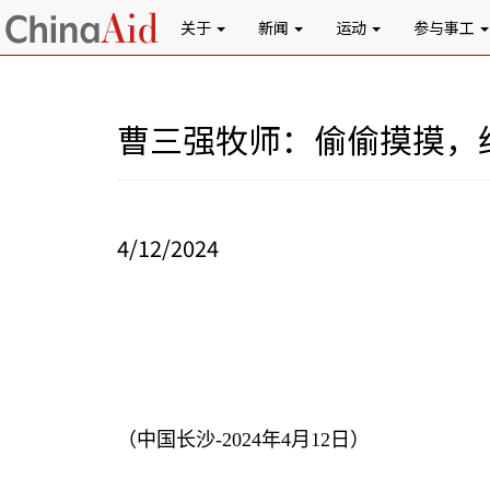
关于
新闻
运动
参与事工
曹三强牧师：偷偷摸摸，
4/12/2024
（中国长沙
-2024
年
4
月
12
日）