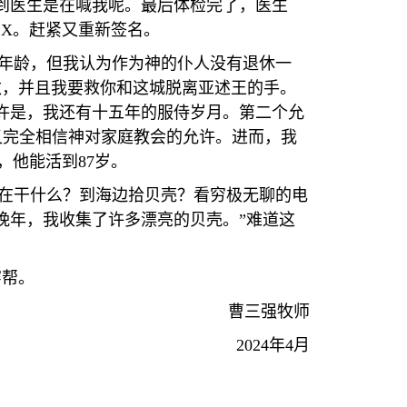
识到医生是在喊我呢。最后体检完了，医生
 X
。赶紧又重新签名。
年龄，但我认为作为神的仆人没有退休一
数，并且我要救你和这城脱离亚述王的手。
许是，我还有十五年的服侍岁月。第二个允
又完全相信神对家庭教会的允许。进而，我
，他能活到
87
岁。
在干什么？到海边拾贝壳？看穷极无聊的电
晚年，我收集了许多漂亮的贝壳。”难道这
穿帮。
曹三强牧师
2024
年
4
月