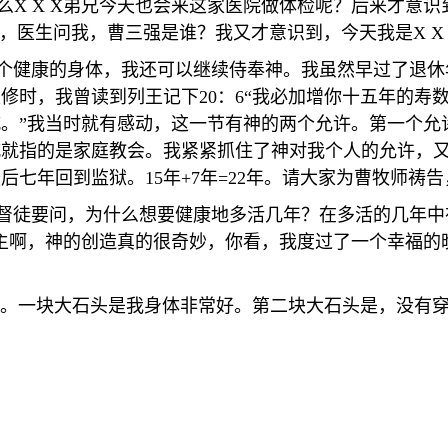
么X X X弟兄今天也会来这家医院做体检呢？后来才意
”，医生问我，曹三强是谁？我又才意识到，今天我是
X X
健康的身体，我还可以继续侍奉神。我虽然早过了退休
灵修时，我曾读到列王记下
20
：
6
“我必加增你十五年的寿
。”我当时就有感动，这一节有神的两个允许。第一个允
城就指的是家庭教会。我紧紧抓住了神对我个人的允许，
最后七年回到监狱。
15
年
+7
年
=22
年。请大家为曹牧师祷告
徒要问，为什么想要健康地多活几年？在多活的几年中
主啊，神的创造真的很奇妙，你看，我度过了一个幸福的
一块大石头是我身体非常好。第二块大石头是，没有