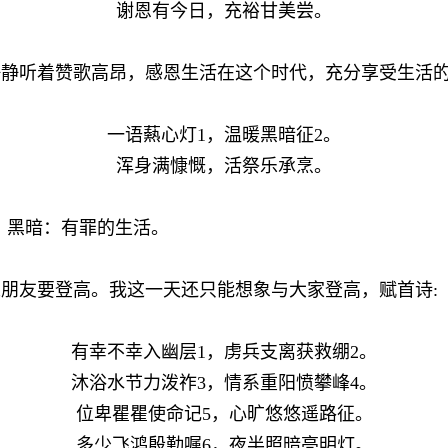
谢恩有今日，充裕甘美尝。
静静听着赞歌高昂，感恩生活在这个时代，充分享受生活
一语爇心灯
1
，温暖黑暗征
2
。
浑身满慷慨，活祭乐承烹。
、黑暗：有罪的生活。
人朋友要登高。我这一天还只能想象与大家登高，赋首诗
:
有幸不幸入幽层
1
，虏兵支离获救绷
2
。
沐浴水节力泼祚
3
，情系重阳愤攀峰
4
。
位卑瞿瞿使命记
5
，心旷悠悠遥路征。
多少飞鸿殷勤嘱
6
，夜半照暗亮明灯。