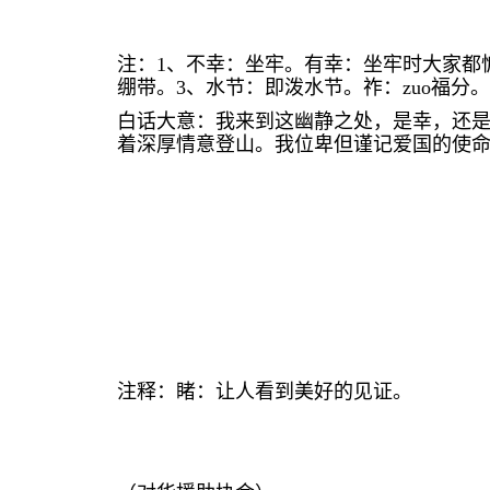
注：
1
、不幸：坐牢。有幸：坐牢时大家都
绷带。
3
、水节：即泼水节。祚：
zuo
福分。
白话大意：我来到这幽静之处，是幸，还
着深厚情意登山。我位卑但谨记爱国的使
注释：睹：让人看到美好的见证。