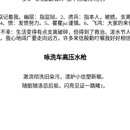
惦记着我。幽层：指监狱。
2
、虏兵：指本人，被掳。支
4
、愤：发愤努力。
5
、瞿瞿
ju:
谨慎。
6
、飞鸿：大家的来
是不幸：生活变得有点支离破碎，但得到了救治。泼水节
命。我心地阔广要走向远方。许多来信殷勤叮嘱我好好相
咏洗车高压水枪
激流彻洗旧染污，清妒小信塑新躯。
随脏随涤忌后垢，闪亮见证一路睹
1
。