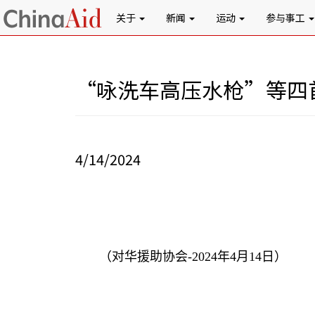
关于
新闻
运动
参与事工
“咏洗车高压水枪”等四
4/14/2024
（对华援助协会
-2024
年
4
月
14
日）