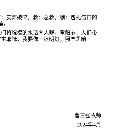
离：支离破碎。救：急救。绷：包扎伤口的
信。
人们将祝福的水洒向人群，重阳节，人们带
信主耶稣，我要像一盏明灯，照亮黑暗。
曹三强牧师
2024
年
4
月