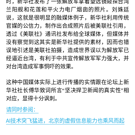
时，新华社发布了一张解放军拿着望远镜窥探台湾
兰阳舰和花莲和平火力电厂烟囱的照片。刘姝廷
说，这就是很明显的融媒体例子，新华社利用传统
官媒的公信力，制作出合成照片后被美联社引用，
透过《美联社》通讯社发布给全球媒体，但媒体并
没有察觉到这其实是新华社提供的素材，因而也错
误地引述是美联社拍摄，造成世界误以为解放军已
经逼近台湾，有利于中共宣传解放军军力强大，并
对台湾造成军事恫吓的效果。
这种中国媒体实际上进行传播的实情跟在论坛上新
华社社长傅华致词所言“坚决捍卫新闻的真实性”相
对应，显得十分讽刺。
请同时参阅：
AI
技术突飞猛进，北京的虚假信息能力也乘风而起