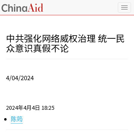
T
o
g
g
l
中共强化网络威权治理 统一民
e
n
众意识真假不论
a
v
i
g
a
4/04/2024
t
i
o
n
2024
4
4
18:25
年
月
日
陈筠