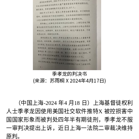
季孝龙的判决书
(来源：苏雨桐 X 2024年4月17日)
（中国上海
-2024
年
4
月
18
日）上海基督徒权利
人士季孝龙因使用美国社交软件推特
X
被控损害中
国国家形象而被判处四年半有期徒刑，季孝龙不服
一审判决提出上诉，近日上海一法院二审裁决维持
原判。