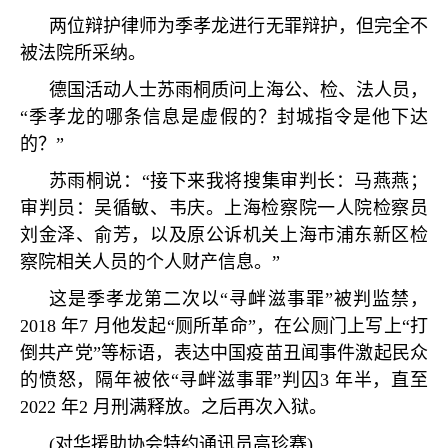
两位辩护律师为季孝龙进行无罪辩护，但完全不
被法院所采纳。
德国活动人士苏雨桐质问上海公、检、法人员，
“
季孝龙的哪条信息是虚假的？封城指令是他下达
的？
”
苏雨桐说：
“
接下来我将搜集审判长：马燕燕；
审判员：吴循敏、韦庆。上海检察院一人院检察员
刘金泽、俞芳，以及原公诉机关上海市浦东新区检
察院相关人员的个人财产信息。
”
这是季孝龙第二次以
“
寻衅滋事罪
”
被判监禁，
2018
年
7
月他发起
“
厕所革命
”
，在公厕门上写上
“
打
倒共产党
”
等标语，表达中国疫苗丑闻事件激起民众
的愤怒，隔年被依
“
寻衅滋事罪
”
判囚
3
年半，直至
2022
年
2
月刑满释放。之后再次入狱。
(
对华援助协会特约通讯员高珍赛
)