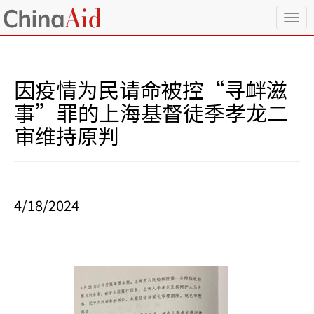
T
o
g
g
l
因疫情为民请命被控“寻衅滋
e
n
事”罪的上海基督徒季孝龙二
a
审维持原判
v
i
g
a
t
i
4/18/2024
o
n