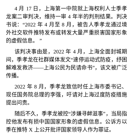
4
月
17
日，上海第一中院就上海权利人士季孝
龙案二审判决，维持一审
4
年半的判刑结果。判决
书说：
“2022
年
4
月至
8
月，被告人季孝龙通过境
外社交软件推特发布或转发大量严重损害国家形象
的虚假信息。
”
该判决事由是，
2022
年
4
月，上海全面封城期
间，季孝龙在社群媒体发文
“
速停运动式防疫，纾困
解难发救济
——
上海公民为民请命书
”
，该文被广泛
传播。
2022
年
8
月，季孝龙致信时任上海市委书记、
现任国务院总理的李强，吁请对上海过度防疫措施
提出问责。
随后不久，季孝龙被控
“
涉嫌寻衅滋事
”
，当局指
控他发布有损中国国家形象的虚假信息。公诉方以
季在推特
X
上公开批评国家领导人作为罪证。