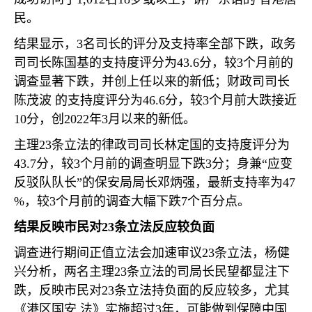
民。
结果显示，
3
名司长的评分及支持率全部下跌，政务
司司长陈国基的支持度评分为
43.6
分，较
3
个月前的
调查显著下跌，并创上任以来的新低；财政司司长
陈茂波 的支持度评分为
46.6
分，较
3
个月前大跌接近
10
分，创
2022
年
3
月以来的新低。
主理
23
条立法的律政司司长林定国的支持度评分为
43.7
分，较
3
个月前的调查明显下跌
3
分；身兼“应变
反驳队队长”的保安局局长邓炳强，最新支持率为
47
%
，较
3
个月前的调查大幅下跌
7
个百分点。
结果反映市民对
23
条立法反应较负面
调查进行期间正值立法会加速审议
23
条立法，杨健
兴分析，两名主理
23
条立法的司局长民望都显注下
跌，反映市民对
23
条立法持负面的反应较多，尤其
《港区国安 法》实施超过
3
年，可能做到保障中国