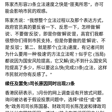
陈家杰形容
23
条立法速度之快是“匪夷所思”，亦可
能会影响市民的观感。
陈家杰说：“我想整个立法过程以及那个表达方式，
政府官员真的要反省一下、反思一下，怎样做
'
解
说
'
、不要做
'
反驳
'
，即是你做
'
解说
'
是，高官们我都
很想你们得到市民支持，但是你要做的是
'
解说
'
、不
是
'
反驳
'
；第二、就是那个
(
立法
)
速度，有记者问到
为什么要用一种
'
极速
'
的方法立法呢﹖似乎它
(
当局
)
都说因为国安风险提高，它又解
(
说
)
不到什么国安风
险提高了多少，所以要这么快
(
完成
23
条
)
立法，这样
市民就对你有反感了。”
续任及罢免
3
司长原因同时出现
23
条
香港民研表示，
3
月份的网上调查设有开放式问题，
询问被访者于假设投票问题中，选择“续任”或“罢
免”政务司司长陈国基、财政司司长陈茂波和律政司