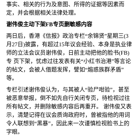
事实、相关的行为及意图、所得的证据等因素而
定，并会根据相关法律处理。
谢伟俊主动下架
FB
专页删敏感内容
两日后，香港《信报》政治专栏“余锦贤”星期三
(3
月
27
日
)
披露，有超过
15
年议会经验、本身是执业律
师的立法会议员谢伟俊，日前主动把他的脸书
(FB)
专 页下架，忧虑过往发表有关“小红书治港”等言论
的帖文，会被人借题发挥，譬如“煽惑族群矛盾”
等。
专栏引述谢伟俊认为，与其被人“验尸咁验”，甚至
被恶意举报，倒不如先自行关闭专页，待检视过往
所有帖文，并删除敏感内容后再重开。 谢伟俊又表
示，清楚记得在议会质询政府时，曾被指他的用词
令人联想到“黑暴”，因此来一次谨慎检视脸书上的
字眼。