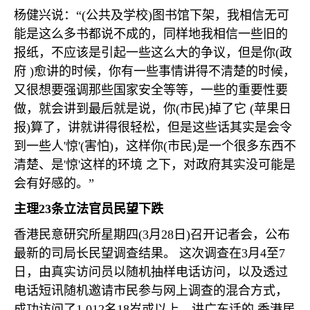
杨健兴说：“
(
公共及学校
)
图书馆下架，我相信无可
能是这么多书都说不成的，同样地我相信一些旧的
报纸，不应该是引起一些这么大的争议，但是你
(
政
府
)
愈讲的时候，你有一些事情讲得不清楚的时候，
又很想要强调那些国家安全等等，一些的重要性要
做，就会讲到最后就是说，你
(
市民
)
掉了它
(
苹果日
报
)
算了，讲就讲得很轻松，但是这些话其实是会令
到一些人
'
惊
'(
害怕
)
，这样你
(
市民
)
是一个很多东西不
清楚、是
'
惊
'
这样的环境 之下，对政府其实没可能是
会有好感的。”
主理
23
条立法官员民望下跌
香港民意研究所星期四
(3
月
28
日
)
召开记者会，公布
最新的司局长民望调查结果。 这次调查在
3
月
4
至
7
日，由真实访问员以随机抽样电话访问，以及透过
电话短讯随机邀请市民参与网上调查的混合方式，
成功访问了
1,012
名
18
岁或以上，讲广东话的 香港居