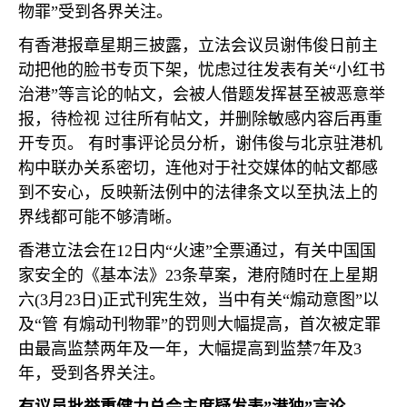
物罪”受到各界关注。
有香港报章星期三披露，立法会议员谢伟俊日前主
动把他的脸书专页下架，忧虑过往发表有关“小红书
治港”等言论的帖文，会被人借题发挥甚至被恶意举
报，待检视 过往所有帖文，并删除敏感内容后再重
开专页。 有时事评论员分析，谢伟俊与北京驻港机
构中联办关系密切，连他对于社交媒体的帖文都感
到不安心，反映新法例中的法律条文以至执法上的
界线都可能不够清晰。
香港立法会在
12
日内“火速”全票通过，有关中国国
家安全的《基本法》
23
条草案，港府随时在上星期
六
(3
月
23
日
)
正式刊宪生效，当中有关“煽动意图”以
及“管 有煽动刊物罪”的罚则大幅提高，首次被定罪
由最高监禁两年及一年，大幅提高到监禁
7
年及
3
年，受到各界关注。