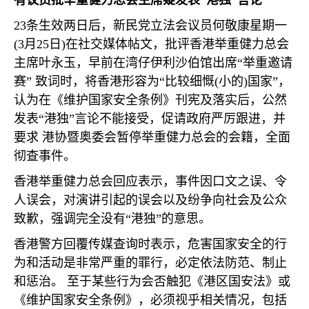
有议员批举重健力总会主席疑发表”港独”言论
23
条生效两日后，新民党立法会议员何敬康星期一
(3
月
25
日
)
在社交媒体帖文，批评香港举重健力总会
主席叶永玉，早前在湾仔伊利沙伯馆出席“举重邀请
赛” 致词时，将香港形容为“比较细慨
(
小的
)
国家”，
认为在《维护国家安全条例》刊宪及落实后，公然
发表“港独”言论不能接受，促请政府严厉跟进，并
要求 港协暨奥委会暂停举重健力总会的会籍，全面
彻查事件。
香港举重健力总会回应表示，事件因口文之误、令
人误会，对演讲引起的误会以及纷争向社会及公众
致歉，强调完全没有“港独”的意思。
香港警方回覆传媒查询时表示，危害国家安全的行
为和活动是非常严重的罪行，必定依法防范、制止
和惩治。 至于某些行为会否触犯《港区国安法》或
《维护国家安全条例》，必须视乎相关情况，包括