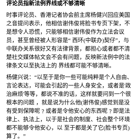
评论员指新法例界线或不够清晰
时事评论员、香港记者协会前主席杨健兴回应美国
之音提问表示，他相信谢伟俊将脸书专页下架，不
是想令人恐慌，只能够相信谢伟俊作为立法会议
员，甚至曾经被人形容是“ 西环
(
中联办
)
契仔”，与
中联办关系很好又有法律背景，都担心或者都不清
楚社交媒体帖文会不会有问题，反映新法例中的法
律条文以至执法上的 界线都可能不够清晰。
杨健兴说：“以至于是你一些可能纯粹是个人自由、
言论表达，可能会引起的一些人身安全，或者是
'
政
治麻烦
'
等等，都说不准的话，这样就要问到一个很
根本的问题 ，就是说为什么他
(
谢伟俊
)
感觉到是没
有受到保障呢﹖或者是令他安心的东西呢﹖即是法
律上、执法上，以于是社会的制度、社会整个环境
都不能够令他安心，以 至于都是关了它
(
脸书专页
)
算了。”