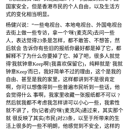
国家安全，但是香港市民的个人自由，以及生活方
式的变化相当明显。
杨健兴说：“一些电视台、本地电视台、外国电视台
去街上做一些专访，拿一个
'
咪
'(
麦克风
)
去问一些
人，表达觉得
23
条是怎样，都不敢答、不想答，然
后就会 告诉你有些旧的报纸你最好都是掉了它，都
解释不了为什么你要掉了它、掉了吧，很多人就觉
得
'
我就钟意
Keep
啊
'(
我喜欢保留它
)
，纯粹就是
'
我就
钟意
Keep'
而已，我好简单不过的理由，这个是我的
自由、甚至是我的家里，这样都讲到不是很肯定
啊，你可以想像得到一些普遍市民听到一些话，他
会觉得什么 事啊，我家里收藏一张报纸都不可以﹖
然后就我都不考虑我怎样讲可以小心一些，我索性
就不讲了，你
(
记者
)
的
'
咪
'(
麦克风
)
递过来，其实那个
就 很反映了其实
(
市民
)
对
23
条，以至于所带来的生
活上很多的一些不明朗，他感觉到不安全，这样的