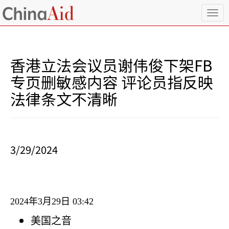
T
o
g
g
l
香港立法会议员谢伟俊下架FB
e
n
专页删敏感内容 评论员指反映
a
法律条文不清晰
v
i
g
a
t
i
3/29/2024
o
n
2024
年
3
月
29
日
03:42
美国之音