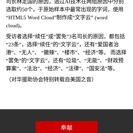
司长林定国的原因，透过
AI
技术在两组原因中分别
选取约
50
个，于原始样本中最常出现的字词，使用
“
HTML5 Word Cloud
”制作成“文字云”
(word
cloud)
。
受访者选择“续任”或“罢免”
3
名司长的原因，都包括
“
23
条”，选择“续任”的“文字云”，还有“爱国者治
港”、“无人”、 “撤辣”、“楼市”、“经济”等。 而选择
“罢免”的“文字云”，还有“垃圾”、“无能”、“财政预
算案”、“法治”、“经济”、“法律”、“国安法”等。
（对华援助协会特别转载自美国之音）
奉献