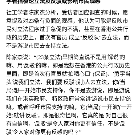
学者指极速立法及反驳或影响市民观感
社工学者陈家杰分析，受访者回应调查的时候，愿
意提及对
23
条有负面的观感，他认为可能是反映市
民对立法程序过于急促的不满，甚至在香港公共行
政的历史上，首次有官员 成立“反驳队”去立法，而
不是游说市民去支持立法。
陈家杰说：“
(23
条立法
)
早期简直说不是用
'
解说
'
的
嘛、用
'
反驳
'
的嘛，即是我想在香港的公共行政历史
里面，即是首次有官员就
'
拍哂心口
' (
保证
)
、
'
勇字当
头
'
说我们立法、我们要
'
反驳
'(
别
)
人去立法，你
(
当
局
)
想一开始市民支持你，你不是去游说，即是游说
我们在港英政府、 特区政府常常讲
'
游说市民支持
'
的
嘛，或者
'
呼吁市民支持
'
的嘛，它
(
当局
)'
一开波
'(
一开
始
)
就讲
'
反驳
'
，即是很奇怪啊，它真的是 对自己很
有自信啊，
'
反驳
'
是令人家对你更有信任，不是
'
反
驳
'
令人家对你更有反感的吗﹖”