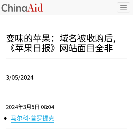
T
o
g
g
l
变味的苹果：域名被收购后,
e
n
《苹果日报》网站面目全非
a
v
i
g
a
3/05/2024
t
i
o
n
2024
3
5
08:04
年
月
日
马尔科·普罗提克