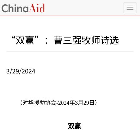
T
o
g
g
l
“双赢”：曹三强牧师诗选
e
n
a
v
i
3/29/2024
g
a
t
i
o
n
（对华援助协会
-2024
年
3
月
29
日）
双赢