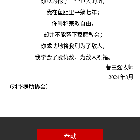
你以为挖了一个巨大的坑，
我在鱼肚里平躺七年；
你号称宗教自由，
却并不能容下家庭教会；
你成功地将我列为了敌人，
我学会了爱仇敌、为敌人祝福。
曹三强牧师
2024
年
3
月
（对华援助协会）
奉献