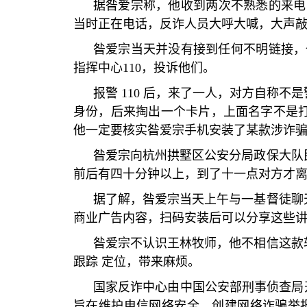
据昝爱宗称，他收到两次不熟悉的来电
当时正在电话，反诈人员大呼大喊，大声
昝爱宗当天并没有接到任何不明链接，
指挥中心
110
，投诉他们。
报警
110
后，来了一人，对方自称不是
身份，后来掏出一个卡片，上面名字不是
他一定要核实昝爱宗手机安装了某款涉诈
昝爱宗向杭州拱墅区公安分局政保大队
前后有四十分钟以上，到了十一点对方才
据了解，昝爱宗当天上午与一基督徒聊
商业广告内容，扫码安装后可以分享这些
昝爱宗不认识王林牧师，他不相信这款
跟踪 定位，带来麻烦。
国家反诈中心由中国公安部刑事侦查局
旨在维护电信网络安全、创建网络诈骗举