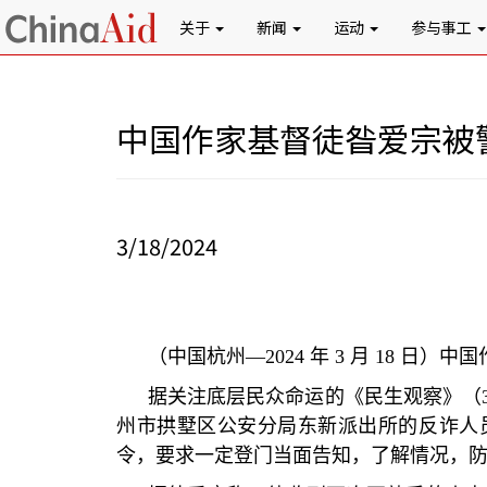
关于
新闻
运动
参与事工
中国作家基督徒昝爱宗被
3/18/2024
（中国杭州
—2024
年
3
月
18
日）中国
据关注底层民众命运的《民生观察》（
州市拱墅区公安分局东新派出所的反诈人
令，要求一定登门当面告知，了解情况，