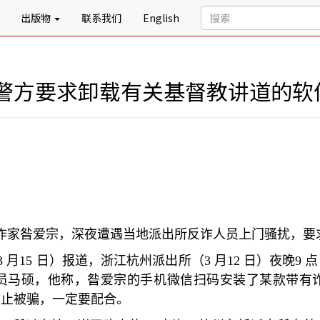
出版物
联系我们
English
警方要求卸载有关基督教讲道的软
作家昝爱宗，深夜遭遇当地派出所反诈人员上门骚扰，要
3
月
15
日）报道，浙江杭州派出所（
3
月
12
日）夜晚
9
点
员马硕，他称，昝爱宗的手机微信扫码安装了某款带有
防止被骗，一定要配合。