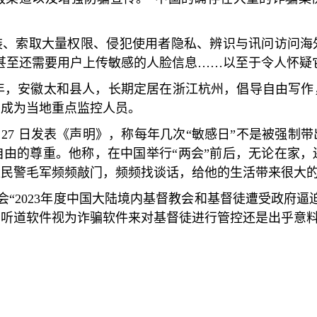
装、索取大量权限、侵犯使用者隐私、辨识与讯问访问海
甚至还需要用户上传敏感的人脸信息
……
以至于令人怀疑
年，安徽太和县人，长期定居在浙江杭州，倡导自由写作
，成为当地重点监控人员。
27
日发表《声明》，称每年几次
“
敏感日
”
不是被强制带
自由的尊重。他称，在中国举行
“
两会
”
前后，无论在家，
区民警毛军频频敲门，频频找谈话，给他的生活带来很大
会
“2023
年度中国大陆境内基督教会和基督徒遭受政府逼
的听道软件视为诈骗软件来对基督徒进行管控还是出乎意