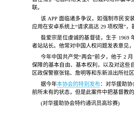
联。
该
APP
面临诸多争议，如强制市民安
应用在安卓系统上
“
请求高达
29
项权限
”
，
昝爱宗是位虔诚的基督徒，生于
1969
者站站长。他常对中国人权问题发表意见
今年中国共产党
“
两会
”
前夕，他于
2
月
保障的基本自由、基本权利，以及对这些
区政保警察张铭、詹明等和东新派出所社
据今年
本协会的特别发布
：对华援助协
前所未有的状态，但是此案件中把基督教
(
对华援助协会特约通讯员高珍赛
)