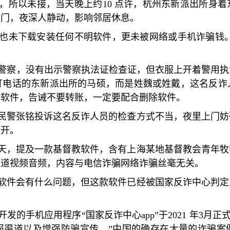
，所以未接，当天晚上约
10
点许，杭州东新派出所身着
敲门，夜深人静动，影响邻居休息。
也未下载安装任何不明软件，更未被网络或手机诈骗钱。
警察，没有出示警察执法证检查证，但衣服上开着警用执
打电话的东新派出所的马硕，而是姓魏或姓戴，这名反诈
骗软件，告诫不要转账，一定要配合删除软件。
民警张铭投诉这名反诈人员的检查方式不当，夜里上门妨
离开。
天，提及一款基督教软件，含有上海某地基督教会青年牧
讲道视频音频，内容与电信诈骗网络诈骗丝毫无关。
软件会有什么问题，但这款软件已经被国家反诈中心判定
开发的手机应用程序
“
国家反诈中心
app”
于
2021
年
3
月正式
报渠道以及增强防骗宣传。
”
中国的确存在大量的诈骗案