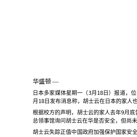
华盛顿
—
3
18
日本多家媒体星期一（
月
日）报道，位
18
月
日发布消息称，胡士云在日本的家人
9
根据校方的声明，胡士云的家人去年
月底
总领事馆询问胡士云在华是否安全，但尚
胡士云失踪正值中国政府加强保护国家安