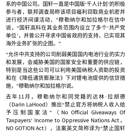
系的中国公司。国轩一直是中国版‘千人计划’的积极
参与者，联邦调查局称该项目福利窃取商业机密并
进行经济间谍活动，”穆勒纳尔和加拉格尔在信中
说，“国轩高科在其业务范围内设立了多个‘共产党
单位’，并曾公开寻求中国省政府的支持，已实现其
海外业务扩张的企图。”
“允许中共支持的公司削弱美国国内电池行业的实力
和发展，会威胁美国的国家安全和重要的供应链，
特别是当这些公司可以利用美国纳税人资助的投资
和在《降低通货膨胀法》下对锂电池提供的信贷措
施，”穆勒纳尔和加拉格尔说。
11
去年
月，穆勒纳尔和同党籍的达林·拉胡德
Darin LaHood
（
）推出“禁止官方将纳税人收入给
No Official Giveaways Of
予压制国家法”（
Taxpayers
Income to Oppressive Nations Act
’
，
NO GOTION Act
），法案英文简称译为“禁止国轩