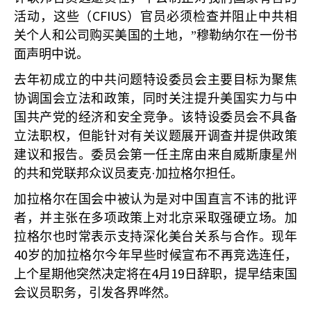
CFIUS
活动，这些（
）官员必须检查并阻止中共相
关个人和公司购买美国的土地，”穆勒纳尔在一份书
面声明中说。
去年初成立的中共问题特设委员会主要目标为聚焦
协调国会立法和政策，同时关注提升美国实力与中
国共产党的经济和安全竞争。该特设委员会不具备
立法职权，但能针对有关议题展开调查并提供政策
建议和报告。委员会第一任主席由来自威斯康星州
的共和党联邦众议员麦克·加拉格尔担任。
加拉格尔在国会中被认为是对中国直言不讳的批评
者，并主张在多项政策上对北京采取强硬立场。加
拉格尔也时常表示支持深化美台关系与合作。现年
40
岁的加拉格尔今年早些时候宣布不再竞选连任，
4
19
上个星期他突然决定将在
月
日辞职，提早结束国
会议员职务，引发各界哗然。