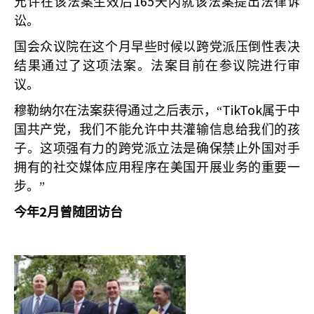
165
允许在该法案生效后
天内就该法案提出法律诉
讼。
国会众议院在这个月早些时候以跨党派压倒性表决
结果通过了这项法案。法案目前在参议院进行审
议。
TikTok
穆勒纳尔在法案获得通过之后表示，“
属于中
国共产党，我们不能允许中共灌输信息给我们的孩
子。这项强有力的跨党派立法是确保禁止外国对手
拥有的社交媒体应用程序在美国开展业务的重要一
步。”
2
今年
月曾随团访台