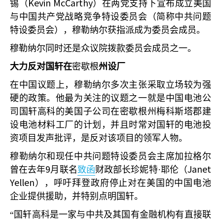
Kevin McCarthy
锡（
）在两党支持下宣布成立美国
与中国共产党战略竞争特设委员会（简称中共问题
特设委员会），穆勒纳尔获指派成为委员会成员。
穆勒纳尔同时还是众议院拨款委员会成员之一。
大力反对国轩在
密歇根
州设厂
在中国议题上，穆勒纳尔多次主张采取立场较为强
硬的政策。他最为关注的议题之一就是中国电池公
司国轩高科的美国子公司在密歇根州梅科斯塔郡建
设电池材料工厂的计划，并且时常对国轩的电池投
资项目发声批评，是反对该项目的领军人物。
穆勒纳尔和现任中共问题特设委员会主席加拉格尔
9
Janet
曾在去年
月联名
致函
财政部长珍妮特·耶伦（
Yellen
），呼吁拜登政府停止对在美国的中国电池
企业提供援助，并特别点明国轩。
“国轩高科是一家与中共及其国有金融机构有直接联