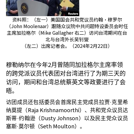
资料照：（左一）美国国会共和党议员约翰·穆罗尔
（John Moolenaar）跟随众议院中共问题特设委员会时任
主席加拉格尔（Mike Gallagher 右二）访问台湾期间在台
北与台湾外长吴钊燮
（左二）出席记者会。（2024年2月22日）
穆勒纳尔在今年2
月曾随同加拉格尔主席率领
的跨党派议员代表团对台湾进行了为期三天的
访问，期间和台湾总统蔡英文等政要进行了会
晤。
访团成员还包括委员会首席民主党成员拉贾·克里希
Raja Krishnamoorthi
纳莫提（
）、共和党众议员达
Dusty Johnson
斯蒂·约翰逊（
）以及民主党众议员
Seth Moulton
塞斯·莫尔顿（
）。