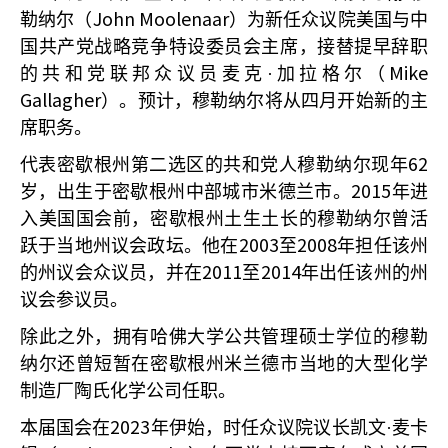
John Moolenaar
勒纳尔（
）为新任众议院美国与中
国共产党战略竞争特设委员会主席，接替提早辞职
Mike
的共和党联邦众议员麦克·加拉格尔（
Gallagher
）。预计，穆勒纳尔将从四月开始新的主
席职务。
62
代表密歇根州第二选区的共和党人穆勒纳尔现年
2015
岁，出生于密歇根州中部城市米德兰市。
年进
入美国国会前，密歇根州土生土长的穆勒纳尔曾活
2003
2008
跃于当地州议会政坛。他在
至
年担任该州
2011
2014
的州议会众议员，并在
至
年出任该州的州
议会参议员。
除此之外，拥有哈佛大学公共管理硕士学位的穆勒
纳尔还曾短暂在密歇根州米兰德市当地的大型化学
制造厂陶氏化学公司任职。
2023
本届国会在
年伊始，时任众议院议长凯文·麦卡