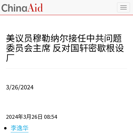
T
o
g
g
l
美议员穆勒纳尔接任中共问题
e
n
委员会主席 反对国轩密歇根设
a
厂
v
i
g
a
t
i
3/26/2024
o
n
2024
3
26
08:54
年
月
日
李逸华