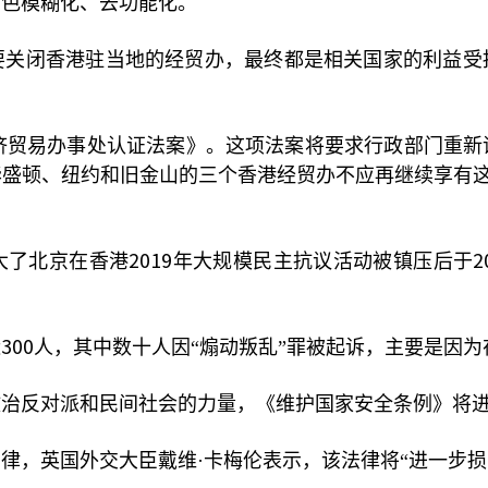
角色模糊化、去功能化。
要关闭香港驻当地的经贸办，最终都是相关国家的利益受
济贸易办事处认证法案》。这项法案将要求行政部门重新
华盛顿、纽约和旧金山的三个香港经贸办不应再继续享有
2019
2
大了北京在香港
年大规模民主抗议活动被镇压后于
300
近
人，其中数十人因“煽动叛乱”罪被起诉，主要是因
政治反对派和民间社会的力量，《维护国家安全条例》将
律，英国外交大臣戴维·卡梅伦表示，该法律将“进一步损