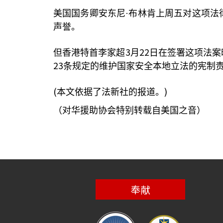
美国国务卿安东尼·布林肯上周五对这项法
声誉。
3
22
但香港特首李家超
月
日在签署这项法案
23
条规定的维护国家安全本地立法的宪制
(
)
本文依据了法新社的报道。
（对华援助协会特别转载自美国之音）
奉献