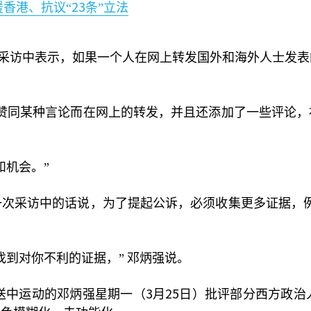
23
援香港、抗议“
条”立法
采访中表示，如果一个人在网上转发国外和海外人士发表
赞同某种言论而在网上的转发，并且还添加了一些评论
。
和机会。”
次采访中的话说，为了提起公诉，必须收集更多证据，
找到对你不利的证据，”
邓炳强说。
3
25
送中运动的邓炳强星期一（
月
日）批评部分西方政治