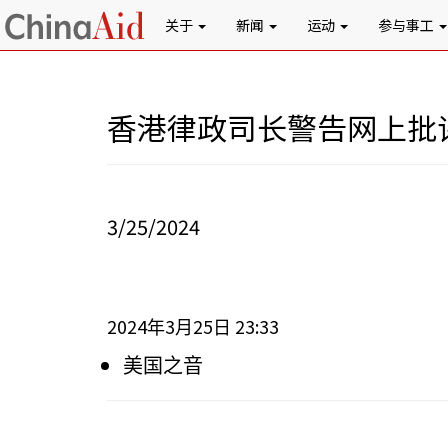
关于
新闻
运动
参与事工
香港律政司长警告网上批
3/25/2024
2024
3
25
23:33
年
月
日
美国之音