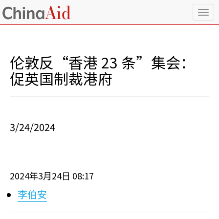
T
o
g
g
l
伦敦反“香港 23 条”集会：
e
n
促英国制裁港府
a
v
i
g
a
3/24/2024
t
i
o
n
2024
3
24
08:17
年
月
日
李伯安