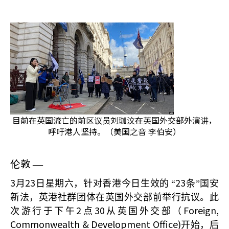
目前在英国流亡的前区议员刘珈汶在英国外交部外演讲，
呼吁港人坚持。（美国之音 李伯安）
伦敦
—
3
23
23
月
日星期六，针对香港今日生效的
“
条”国安
新法，英港社群团体在英国外交部前举行抗议。此
2
30
Foreign,
次游行于下午
点
从英国外交部（
Commonwealth & Development Office)
开始，后