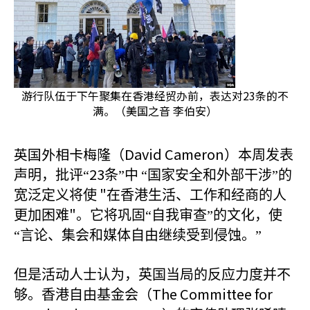
游行队伍于下午聚集在香港经贸办前，表达对23条的不
满。（美国之音 李伯安）
英国外相卡梅隆（David Cameron
）本周发表
23
声明，批评“
条”中
“国家安全和外部干涉”的
"
宽泛定义将使
在香港生活、工作和经商的人
"
更加困难
。它将巩固“自我审查”的文化，使
“言论、集会和媒体自由继续受到侵蚀。”
但是活动人士认为，英国当局的反应力度并不
The Committee for
够。香港自由基金会（