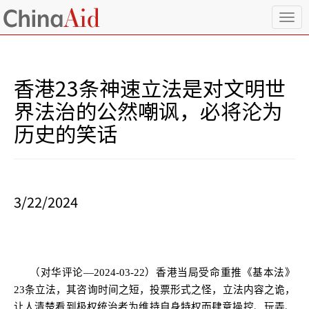
T
o
g
g
l
香港23条神速立法是对文明世
e
n
界法治的公然嘲讽，必将沦为
a
历史的笑话
v
i
g
a
t
i
3/22/2024
o
n
（对华评论—
2024-03-22
）香港当局受命重推《基本法》
23
条立法，其咨询时间之短，投票形式之怪，立法内容之诡，
让人清楚看到极权统治者为维持自身特权而肆意操控、玩弄、