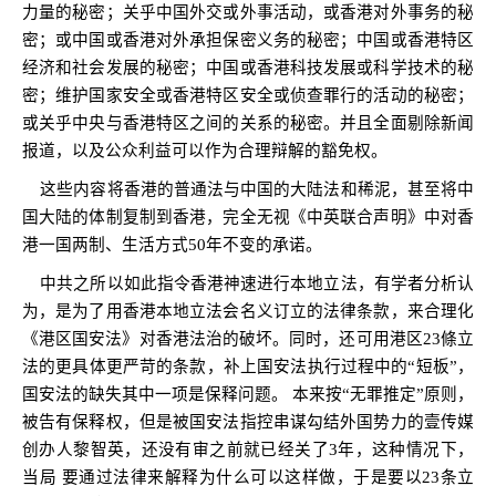
力量的秘密；关乎中国外交或外事活动，或香港对外事务的秘
密；或中国或香港对外承担保密义务的秘密；中国或香港特区
经济和社会发展的秘密；中国或香港科技发展或科学技术的秘
密；维护国家安全或香港特区安全或侦查罪行的活动的秘密；
或关乎中央与香港特区之间的关系的秘密。并且全面剔除新闻
报道，以及公众利益可以作为合理辩解的豁免权。
这些内容将香港的普通法与中国的大陆法和稀泥，甚至将中
国大陆的体制复制到香港，完全无视《中英联合声明》中对香
港一国两制、生活方式
50
年不变的承诺。
中共之所以如此指令香港神速进行本地立法，有学者分析认
为，是为了用香港本地立法会名义订立的法律条款，来合理化
《港区国安法》对香港法治的破坏。同时，还可用港区
23
條立
法的更具体更严苛的条款，补上国安法执行过程中的
“
短板
”
，
国安法的缺失其中一项是保释问题。 本来按“无罪推定”原则，
被告有保释权，但是被国安法指控串谋勾结外国势力的壹传媒
创办人黎智英，还没有审之前就已经关了
3
年，这种情况下，
当局 要通过法律来解释为什么可以这样做，于是要以
23
条立