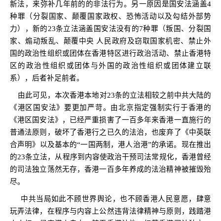
新法，来弥补几年前的的非法行为。另一原因是国安法涵盖
4
种罪（分裂国家、颠覆国家政权、恐怖活动以及勾结外部势
力），新的
23
条立法涵盖国安法没有的
7
种罪（叛国、分裂国
家、煽动叛乱、颠覆中央 人民政府及窃取国家机密、禁止外
国的政治性组织或团体在香港特区进行政治活动、禁止香港特
区的政治性组织或团体与外国的政治性组织或团体建立联
系），后者补足前者。
由此可见，本次香港本地对
23
条的立法相较之前中共大陆的
《港区国安法》要更加严苛。由北京指定强制实行于香港的
《港区国安法》，已经严重损害了一百多年来香港一直施行的
普通法原则，破坏了香港行之已久的法治，也废弃了《中英联
合声明》以及基本的
“
一国两制，港人治港”的承诺。现在推出
的
23
条立法，从程序到内容使政治干预司法常规化，香港曾经
的司法独立荡然无存，香港一百多年养成的法治精神被摧毁殆
尽。
中共当局如此不顾世界舆论，也不顾香港人民意愿，肆意
玩弄法律，在程序与内容上公然违背法律精神与原则，践踏港