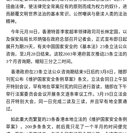
扭曲法律，使法律完全背离应有的原则而成为权力的奴仆，进
而颠覆文明世界法治的基本常识，公然嘲讽与亵渎人类的法治
精神。
今年元月
30
日，香港特首李家超率领律政司司长林定国，以
及保安局局长邓炳强在政府总部召开记者会，正式宣布即日起
展开为期
29
天，有关中国国家安全的《基本法》
23
条立法公众
咨询，至
2
月
28
日结束。这较
2003
年港府首次推动
23
条立法的
3
个月咨询期，缩短三分之二时间。
香港政府在
23
条立法公众咨询期结束
9
日后的
3
月
8
日，随即
刊宪公布《维护国家安全条例草案》条文，立法会同日上午加
开特别会议，罕有地在草案刊宪的同日进行首读，随即在下午
举行法案委员会会议开展条文逐条审议工作。
3
月
19
日立法会
召开特别大会，同一日完成二读及三读，并且罕有地全票通
过。
如此重大而繁复的
23
条香港本地立法的《维护国家安全条例
草案》，
200
多条条文，前后竟只花了一个半月的时间便完