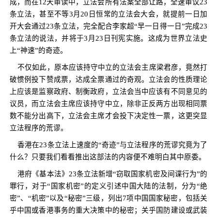
成，而在
12
天审读中，立法会所有法案全部让路，全速审议
23
条立法，甚至不等
3
月
20
日恒常的立法会大会，就提前一日加
开大会通过
23
条立法，完全配合李家超
“
早一日得一日
”
完成
23
条立法的说法，并将于
3
月
23
日刊宪实施。这成为世界立法史
上“神速”的奇迹。
不仅如此，原本应该持守中立的立法会主席梁君彦，竟然打
破惯例投下赞成票，达成全票通过的奇观。立法会的性质理论
上应该是监察政府、制衡政府，立法会当中应该有不同意见的
议员，而立法会主席应该持守中立，除非正反两方出现相同票
数不能分出高下，立法会主席才会投下决定性一票，这更突显
立法程序的荒谬。
香港在
23
条立法上速度的“奇迹”与立法程序的荒谬究竟为了
什么？只要我们看看推出这部法的内容便不难明白其中原委。
港府《基本法》
23
条立法新增
“
窃取国家机密及间谍行为
”
的
罪行，对于
“
国家机密
”
的定义引述中国大陆的法制，分为
“
绝
密
”
、
“
机密
”
以及
“
秘密
”
三级，列出
7
项中国国家秘密，包括关
乎中国或香港事务的重大决策中的秘密；关乎国防建设或武装