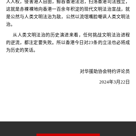
人人权，侵害港人自由，鲸吞香港法治，扫荡香港司法独立，
这就是赤裸裸地向香港一百余年积淀的现代文明法治宣战，就
是公然与人类文明法治为敌，公然以流氓嘴脸嘲讽人类文明法
治。
从人类文明法治的历史演进来看，任何挑战文明法治进程
的逆流，都注定要失败。所以香港今日对
23
条的立法也必将成
为历史的笑话。
对华援助协会特约评论员
2024
年
3
月
22
日